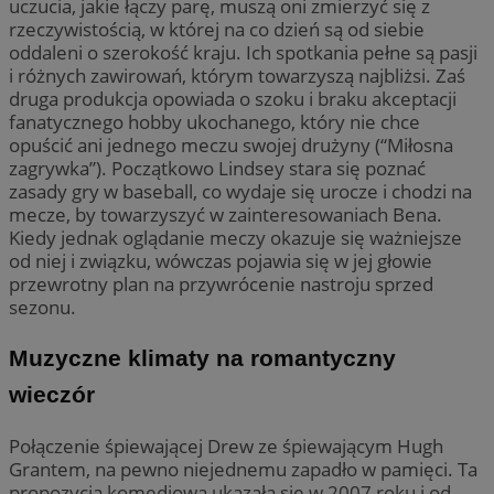
uczucia, jakie łączy parę, muszą oni zmierzyć się z
rzeczywistością, w której na co dzień są od siebie
oddaleni o szerokość kraju. Ich spotkania pełne są pasji
i różnych zawirowań, którym towarzyszą najbliżsi. Zaś
druga produkcja opowiada o szoku i braku akceptacji
fanatycznego hobby ukochanego, który nie chce
opuścić ani jednego meczu swojej drużyny (“Miłosna
zagrywka”). Początkowo Lindsey stara się poznać
zasady gry w baseball, co wydaje się urocze i chodzi na
mecze, by towarzyszyć w zainteresowaniach Bena.
Kiedy jednak oglądanie meczy okazuje się ważniejsze
od niej i związku, wówczas pojawia się w jej głowie
przewrotny plan na przywrócenie nastroju sprzed
sezonu.
Muzyczne klimaty na romantyczny
wieczór
Połączenie śpiewającej Drew ze śpiewającym Hugh
Grantem, na pewno niejednemu zapadło w pamięci. Ta
propozycja komediowa ukazała się w 2007 roku i od