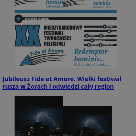
Jubileusz Fide et Amore. Wielki festiwal
rusza w Żorach i odwiedzi cały region