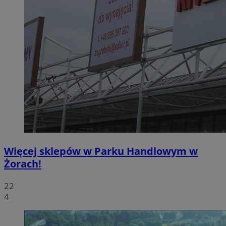
Więcej sklepów w Parku Handlowym w
Żorach!
22
4