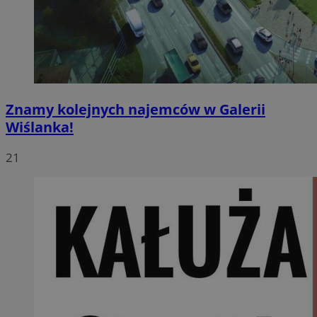
Znamy kolejnych najemców w Galerii
Wiślanka!
21