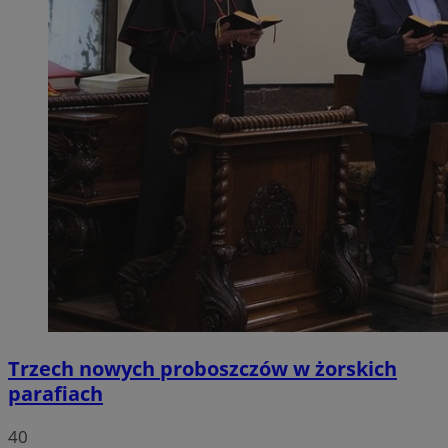
Trzech nowych proboszczów w żorskich
parafiach
40