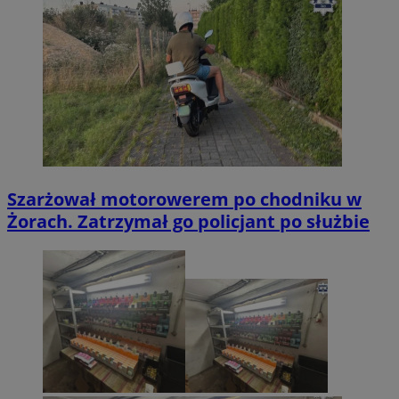
Szarżował motorowerem po chodniku w
Żorach. Zatrzymał go policjant po służbie