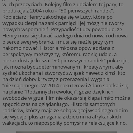
w ich przeżyciach. Kolejny film z udziałem tej pary, to
produkcja z 2004 roku – “50 pierwszych randek”.
Kobieciarz Henry zakochuje się w Lucy, która po
wypadku cierpi na zanik pamięci i jej mózg nie tworzy
nowych wspomnień. Przypadłość Lucy powoduje, że
Henry musi się starać każdego dnia od nowa i od nowa
o serce swej wybranki, i musi się nieźle przy tym
nakombinować. Historia miłosna opowiedziana z
perspektywy mężczyzny, któremu raz się udaje, a
nieraz dostaje kosza. “50 pierwszych randek” pokazuje,
jak można być zdeterminowanym i kreatywnym, aby
zyskać ukochaną i stworzyć związek nawet z kimś, kto
na dzień dobry krzyczy z przerażenia i wygania
“nieznajomego”. W 2014 roku Drew i Adam spotkali się
na planie “Rodzinnych rewolucji”, gdzie dzięki ich
swobodzie w grze, film nie okazał się klapą i miło można
spędzić czas na oglądaniu go. Historia samotnych
rodziców, którzy mają ze sobą więcej wspólnego niż im
się wydaje, plus zmagania z dziećmi na afrykańskich
wakacjach, to niepospolity pomysł na relaksujące kino.