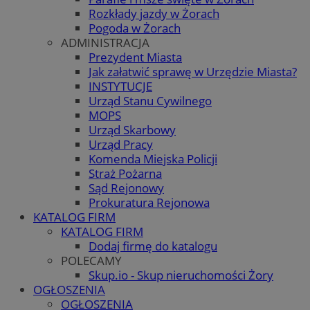
Rozkłady jazdy w Żorach
Pogoda w Żorach
ADMINISTRACJA
Prezydent Miasta
Jak załatwić sprawę w Urzędzie Miasta?
INSTYTUCJE
Urząd Stanu Cywilnego
MOPS
Urząd Skarbowy
Urząd Pracy
Komenda Miejska Policji
Straż Pożarna
Sąd Rejonowy
Prokuratura Rejonowa
KATALOG FIRM
KATALOG FIRM
Dodaj firmę do katalogu
POLECAMY
Skup.io - Skup nieruchomości Żory
OGŁOSZENIA
OGŁOSZENIA