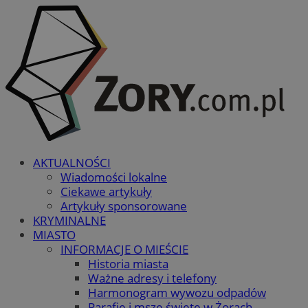
AKTUALNOŚCI
Wiadomości lokalne
Ciekawe artykuły
Artykuły sponsorowane
KRYMINALNE
MIASTO
INFORMACJE O MIEŚCIE
Historia miasta
Ważne adresy i telefony
Harmonogram wywozu odpadów
Parafie i msze święte w Żorach