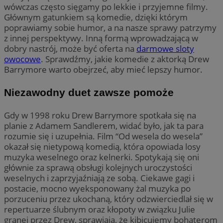
wówczas często sięgamy po lekkie i przyjemne filmy.
Głównym gatunkiem są komedie, dzięki którym
poprawiamy sobie humor, a na nasze sprawy patrzymy
z innej perspektywy. Inną formą wprowadzającą w
dobry nastrój, może być oferta na
darmowe sloty
owocowe
. Sprawdźmy, jakie komedie z aktorką Drew
Barrymore warto obejrzeć, aby mieć lepszy humor.
Niezawodny duet zawsze pomoże
Gdy w 1998 roku Drew Barrymore spotkała się na
planie z Adamem Sandlerem, widać było, jak ta para
rozumie się i uzupełnia. Film “Od wesela do wesela”
okazał się nietypową komedią, która opowiada losy
muzyka weselnego oraz kelnerki. Spotykają się oni
głównie za sprawą obsługi kolejnych uroczystości
weselnych i zaprzyjaźniają ze sobą. Ciekawe gagi i
postacie, mocno wyeksponowany żal muzyka po
porzuceniu przez ukochaną, który odzwierciedlał się w
repertuarze ślubnym oraz kłopoty w związku Julie
granej przez Drew, sprawiają, że kibicujemy bohaterom