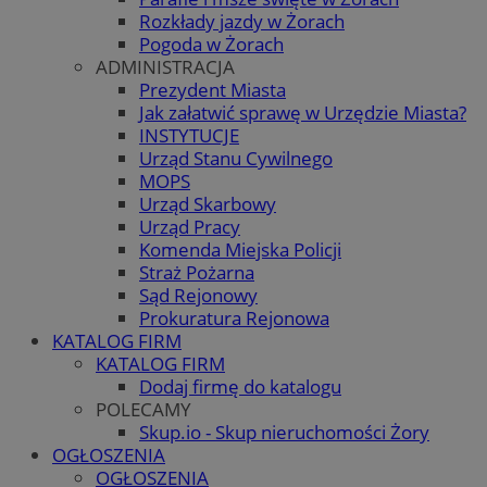
Rozkłady jazdy w Żorach
Pogoda w Żorach
ADMINISTRACJA
Prezydent Miasta
Jak załatwić sprawę w Urzędzie Miasta?
INSTYTUCJE
Urząd Stanu Cywilnego
MOPS
Urząd Skarbowy
Urząd Pracy
Komenda Miejska Policji
Straż Pożarna
Sąd Rejonowy
Prokuratura Rejonowa
KATALOG FIRM
KATALOG FIRM
Dodaj firmę do katalogu
POLECAMY
Skup.io - Skup nieruchomości Żory
OGŁOSZENIA
OGŁOSZENIA