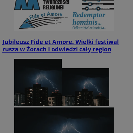
Jubileusz Fide et Amore. Wielki festiwal
rusza w Żorach i odwiedzi cały region