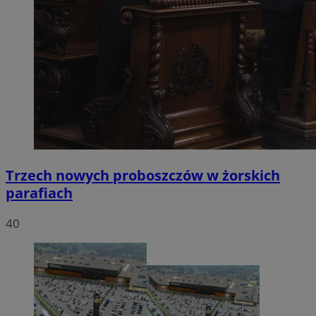
Trzech nowych proboszczów w żorskich
parafiach
40