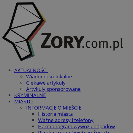
AKTUALNOŚCI
Wiadomości lokalne
Ciekawe artykuły
Artykuły sponsorowane
KRYMINALNE
MIASTO
INFORMACJE O MIEŚCIE
Historia miasta
Ważne adresy i telefony
Harmonogram wywozu odpadów
Parafie i msze święte w Żorach