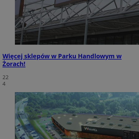
Więcej sklepów w Parku Handlowym w
Żorach!
22
4