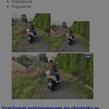
Najnowsze
Popularne
Szarżował motorowerem po chodniku w