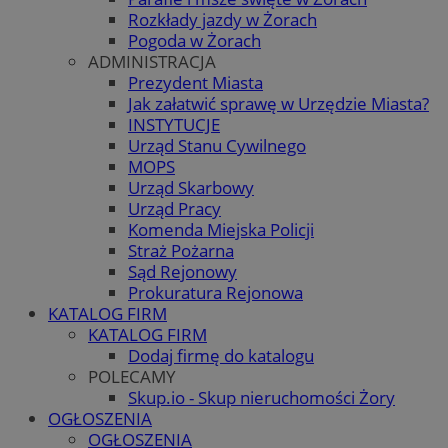
Rozkłady jazdy w Żorach
Pogoda w Żorach
ADMINISTRACJA
Prezydent Miasta
Jak załatwić sprawę w Urzędzie Miasta?
INSTYTUCJE
Urząd Stanu Cywilnego
MOPS
Urząd Skarbowy
Urząd Pracy
Komenda Miejska Policji
Straż Pożarna
Sąd Rejonowy
Prokuratura Rejonowa
KATALOG FIRM
KATALOG FIRM
Dodaj firmę do katalogu
POLECAMY
Skup.io - Skup nieruchomości Żory
OGŁOSZENIA
OGŁOSZENIA