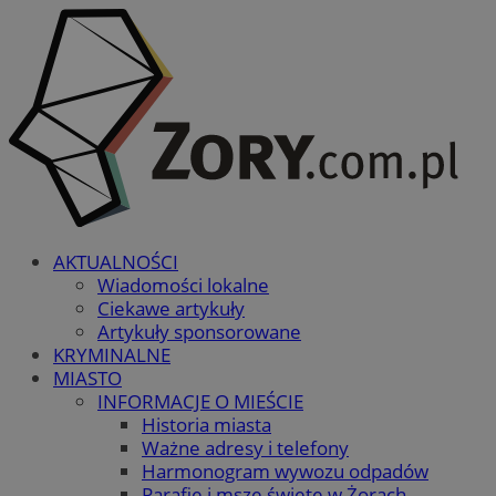
AKTUALNOŚCI
Wiadomości lokalne
Ciekawe artykuły
Artykuły sponsorowane
KRYMINALNE
MIASTO
INFORMACJE O MIEŚCIE
Historia miasta
Ważne adresy i telefony
Harmonogram wywozu odpadów
Parafie i msze święte w Żorach