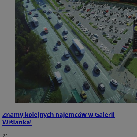
Znamy kolejnych najemców w Galerii
Wiślanka!
21