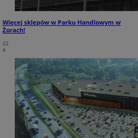
Więcej sklepów w Parku Handlowym w
Żorach!
22
4