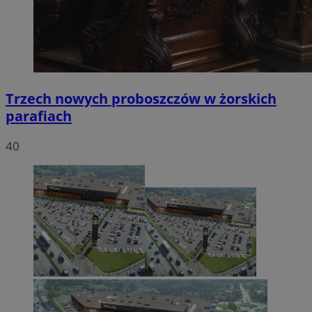
Trzech nowych proboszczów w żorskich
parafiach
40