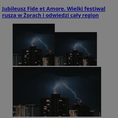
Jubileusz Fide et Amore. Wielki festiwal
rusza w Żorach i odwiedzi cały region