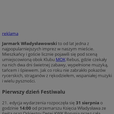
reklama
Jarmark Władysławowski
to od lat jedna z
najpopularniejszych imprez w naszym mieście.
Mieszkańcy i goście licznie pojawili się pod sceną
umiejscowioną obok Klubu
MOK
Rebus, gdzie czekały
na nich dwa dni świetnej zabawy, wypełnione muzyką,
tańcem i śpiewem. Jak co roku nie zabrakło pokazów
rycerskich, straganów z rękodziełem, wspaniałej muzyki
i wielu pyszności.
Pierwszy dzień Festiwalu
21. edycja wydarzenia rozpoczęła się
31 sierpnia
o
godzinie
14:00
od przemarszu Księcia Władysława ze
świtą oraz Orkiestry Dętej KWK Borynia przez całą