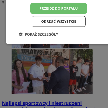
3
PRZEJDŹ DO PORTALU
ODRZUĆ WSZYSTKIE
POKAŻ SZCZEGÓŁY
Niezbędne
Wydajność
Targetowanie
Funkcjonalność
Niesklasyfikowane
Niezbędne
Wydajność
Targetowanie
Najlepsi sportowcy i niestrudzeni
Funkcjonalność
Niesklasyfikowane