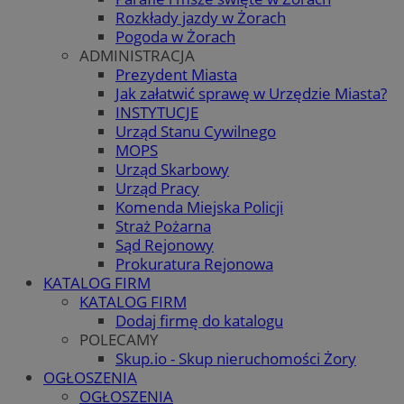
Rozkłady jazdy w Żorach
Pogoda w Żorach
ADMINISTRACJA
Prezydent Miasta
Jak załatwić sprawę w Urzędzie Miasta?
INSTYTUCJE
Urząd Stanu Cywilnego
MOPS
Urząd Skarbowy
Urząd Pracy
Komenda Miejska Policji
Straż Pożarna
Sąd Rejonowy
Prokuratura Rejonowa
KATALOG FIRM
KATALOG FIRM
Dodaj firmę do katalogu
POLECAMY
Skup.io - Skup nieruchomości Żory
OGŁOSZENIA
OGŁOSZENIA