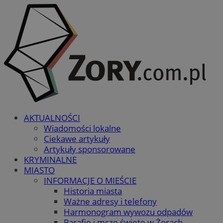
AKTUALNOŚCI
Wiadomości lokalne
Ciekawe artykuły
Artykuły sponsorowane
KRYMINALNE
MIASTO
INFORMACJE O MIEŚCIE
Historia miasta
Ważne adresy i telefony
Harmonogram wywozu odpadów
Parafie i msze święte w Żorach