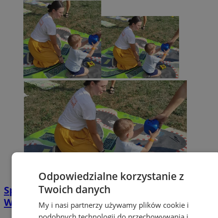
Odpowiedzialne korzystanie z
Twoich danych
Sportowe emocje i zabawa na Jarmarku
Władysławowskim w Żorach [FOTO]
My i nasi partnerzy używamy plików cookie i
podobnych technologii do przechowywania i