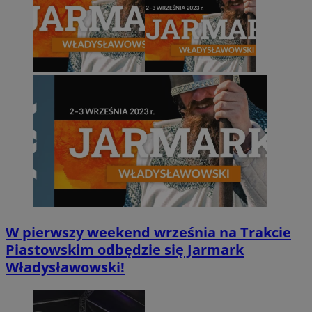
suid
1 rok
Simplifi Holdings
Google Privacy
Inc.
Policy
.simpli.fi
INGRESSCOOKIE
Sesja
NGINX Inc.
bh.contextweb.com
W pierwszy weekend września na Trakcie
Piastowskim odbędzie się Jarmark
Władysławowski!
euds
.rfihub.com
Sesja