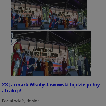
VISITOR_PRIVACY_METADATA
5 miesięc
YouTube
tygodni
.youtube.com
XX Jarmark Władysławowski będzie pełny
atrakcji!
Portal należy do sieci