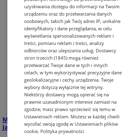
uzyskiwania dostępu do informacji na Twoim
urządzeniu oraz do przetwarzania danych
osobowych, takich jak Twój adres IP, unikalne
identyfikatory i dane przeglądania, w celu
wyświetlania spersonalizowanych reklam i
treści, pomiaru reklam i treści, analizy
odbiorców oraz ulepszania usług.
Dostawcy
stron trzecich (1845)
mogą również
przetwarzać Twoje dane w tych i innych
celach, w tym wykorzystywać precyzyjne dane
geolokalizacyjne i cechy urządzenia. Twoje
wybory dotyczą wyłącznie tej witryny.
Niektórzy dostawcy mogą opierać się na
prawnie uzasadnionym interesie zamiast na
zgodzie; masz prawo sprzeciwić się temu w
Ustawieniach reklam
. Możesz w każdej chwili
Muzyka, rzemiosło i zabawa. Za nami 21.
wycofać swoją zgodę w
Ustawieniach plików
Jarmark Władysławowski [FOTO]
cookie
.
Polityka prywatności