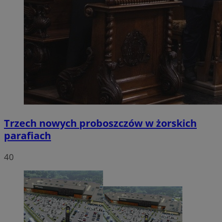
Trzech nowych proboszczów w żorskich
parafiach
40