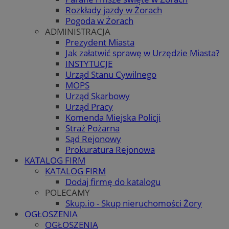
Rozkłady jazdy w Żorach
Pogoda w Żorach
ADMINISTRACJA
Prezydent Miasta
Jak załatwić sprawę w Urzędzie Miasta?
INSTYTUCJE
Urząd Stanu Cywilnego
MOPS
Urząd Skarbowy
Urząd Pracy
Komenda Miejska Policji
Straż Pożarna
Sąd Rejonowy
Prokuratura Rejonowa
KATALOG FIRM
KATALOG FIRM
Dodaj firmę do katalogu
POLECAMY
Skup.io - Skup nieruchomości Żory
OGŁOSZENIA
OGŁOSZENIA