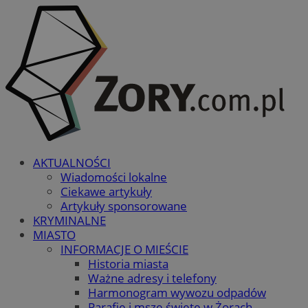
AKTUALNOŚCI
Wiadomości lokalne
Ciekawe artykuły
Artykuły sponsorowane
KRYMINALNE
MIASTO
INFORMACJE O MIEŚCIE
Historia miasta
Ważne adresy i telefony
Harmonogram wywozu odpadów
Parafie i msze święte w Żorach