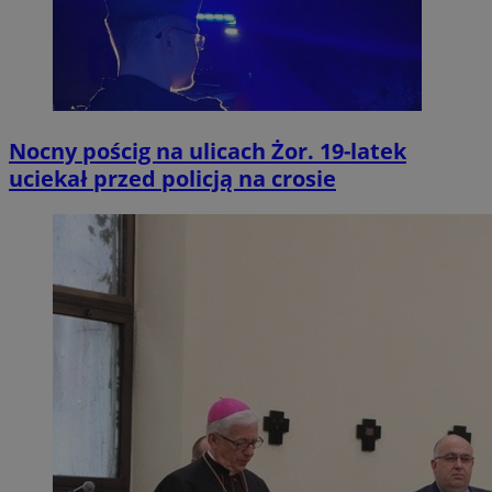
Nocny pościg na ulicach Żor. 19-latek
uciekał przed policją na crosie