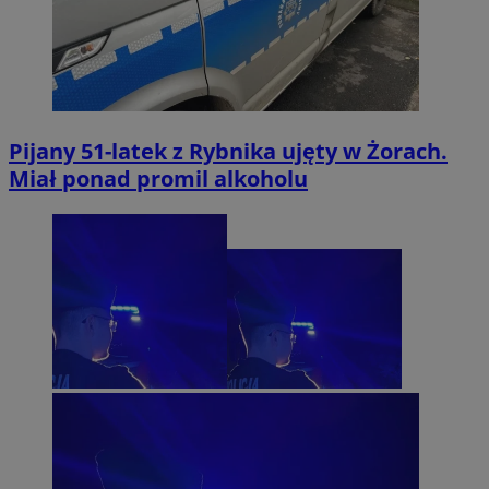
Pijany 51-latek z Rybnika ujęty w Żorach.
Miał ponad promil alkoholu