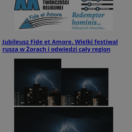
Jubileusz Fide et Amore. Wielki festiwal
rusza w Żorach i odwiedzi cały region