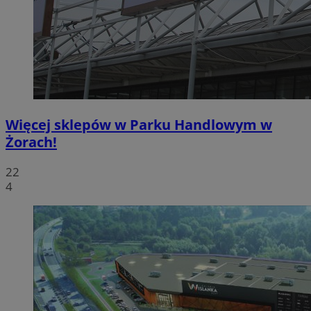
Więcej sklepów w Parku Handlowym w
Żorach!
22
4