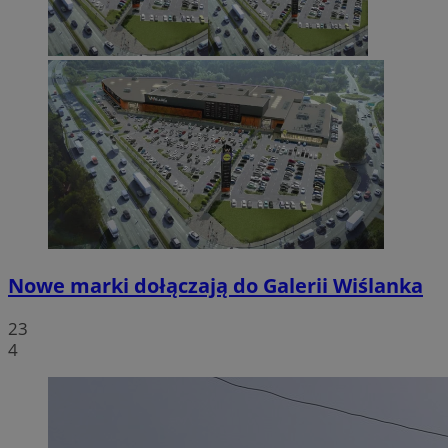
Nowe marki dołączają do Galerii Wiślanka
23
4