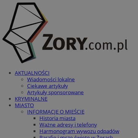
AKTUALNOŚCI
Wiadomości lokalne
Ciekawe artykuły
Artykuły sponsorowane
KRYMINALNE
MIASTO
INFORMACJE O MIEŚCIE
Historia miasta
Ważne adresy i telefony
Harmonogram wywozu odpadów
Parafie i msze święte w Żorach