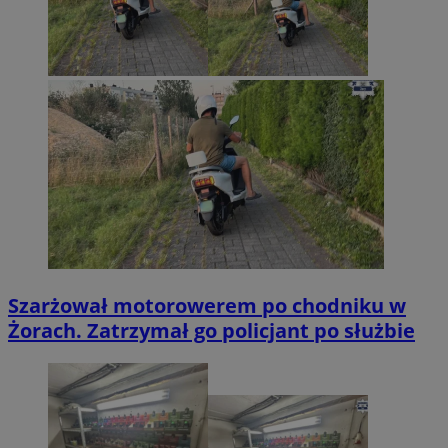
Szarżował motorowerem po chodniku w
Żorach. Zatrzymał go policjant po służbie