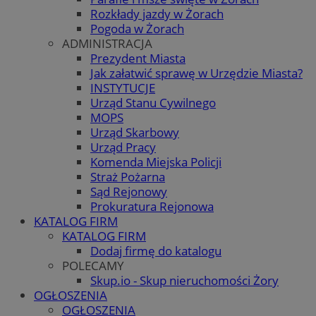
Rozkłady jazdy w Żorach
Pogoda w Żorach
ADMINISTRACJA
Prezydent Miasta
Jak załatwić sprawę w Urzędzie Miasta?
INSTYTUCJE
Urząd Stanu Cywilnego
MOPS
Urząd Skarbowy
Urząd Pracy
Komenda Miejska Policji
Straż Pożarna
Sąd Rejonowy
Prokuratura Rejonowa
KATALOG FIRM
KATALOG FIRM
Dodaj firmę do katalogu
POLECAMY
Skup.io - Skup nieruchomości Żory
OGŁOSZENIA
OGŁOSZENIA