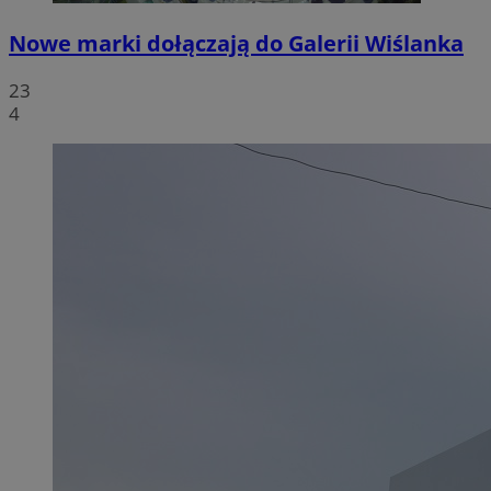
Nowe marki dołączają do Galerii Wiślanka
23
4