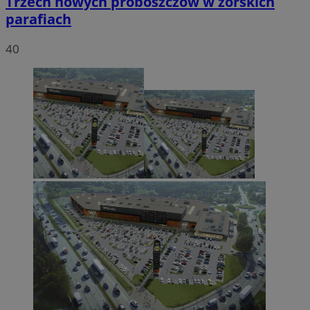
Trzech nowych proboszczów w żorskich
parafiach
40