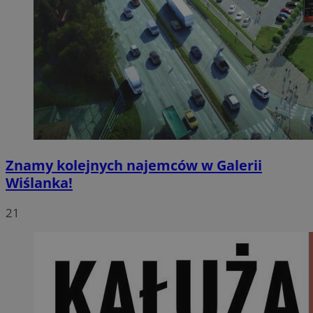
Znamy kolejnych najemców w Galerii
Wiślanka!
21