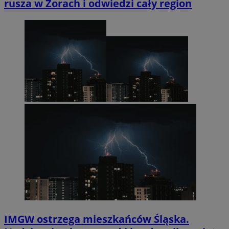
rusza w Żorach i odwiedzi cały region
IMGW ostrzega mieszkańców Śląska.