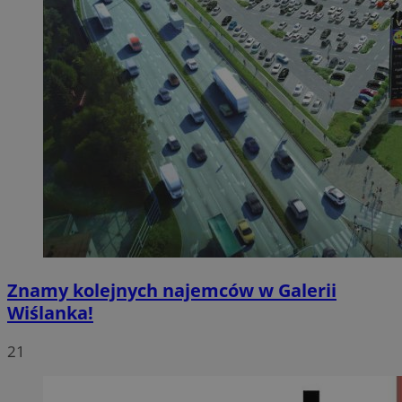
Znamy kolejnych najemców w Galerii
Wiślanka!
21