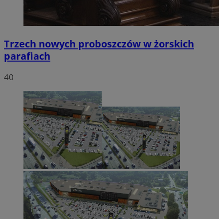
Trzech nowych proboszczów w żorskich
parafiach
40