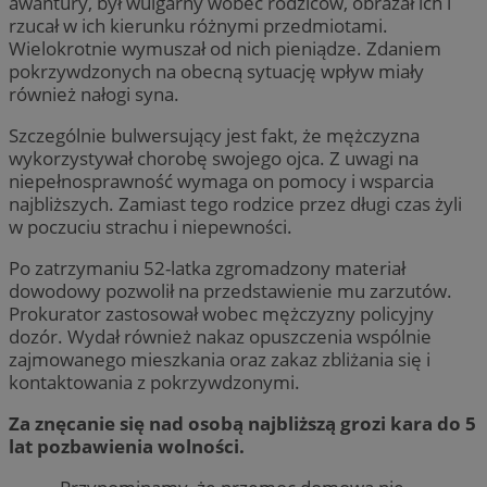
awantury, był wulgarny wobec rodziców, obrażał ich i
rzucał w ich kierunku różnymi przedmiotami.
Wielokrotnie wymuszał od nich pieniądze. Zdaniem
pokrzywdzonych na obecną sytuację wpływ miały
również nałogi syna.
Szczególnie bulwersujący jest fakt, że mężczyzna
wykorzystywał chorobę swojego ojca. Z uwagi na
niepełnosprawność wymaga on pomocy i wsparcia
najbliższych. Zamiast tego rodzice przez długi czas żyli
w poczuciu strachu i niepewności.
Po zatrzymaniu 52-latka zgromadzony materiał
dowodowy pozwolił na przedstawienie mu zarzutów.
Prokurator zastosował wobec mężczyzny policyjny
dozór. Wydał również nakaz opuszczenia wspólnie
zajmowanego mieszkania oraz zakaz zbliżania się i
kontaktowania z pokrzywdzonymi.
Za znęcanie się nad osobą najbliższą grozi kara do 5
lat pozbawienia wolności.