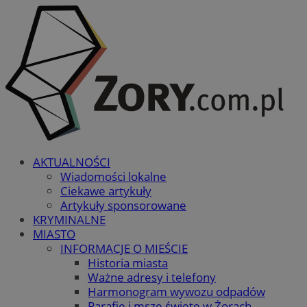
AKTUALNOŚCI
Wiadomości lokalne
Ciekawe artykuły
Artykuły sponsorowane
KRYMINALNE
MIASTO
INFORMACJE O MIEŚCIE
Historia miasta
Ważne adresy i telefony
Harmonogram wywozu odpadów
Parafie i msze święte w Żorach