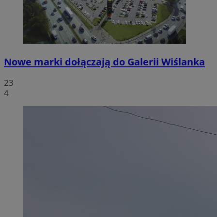
Nowe marki dołączają do Galerii Wiślanka
23
4