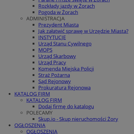
Rozkłady jazdy w Żorach
Pogoda w Żorach
ADMINISTRACJA
Prezydent Miasta
Jak załatwić sprawę w Urzędzie Miasta?
INSTYTUCJE
Urząd Stanu Cywilnego
MOPS
Urząd Skarbowy
Urząd Pracy
Komenda Miejska Policji
Straż Pożarna
Sąd Rejonowy
Prokuratura Rejonowa
KATALOG FIRM
KATALOG FIRM
Dodaj firmę do katalogu
POLECAMY
Skup.io - Skup nieruchomości Żory
OGŁOSZENIA
OGŁOSZENIA