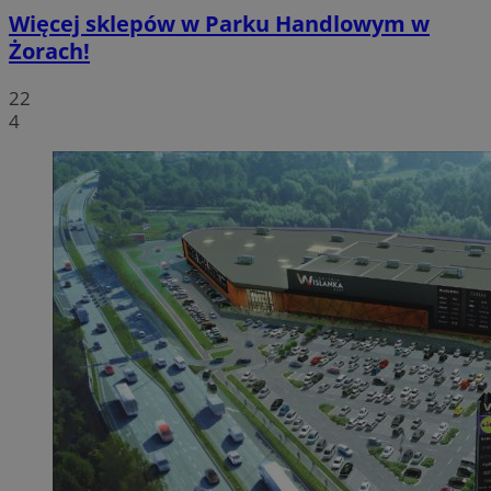
Więcej sklepów w Parku Handlowym w
Żorach!
22
4