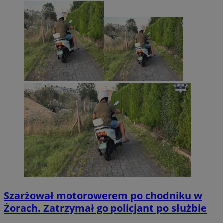
Szarżował motorowerem po chodniku w
Żorach. Zatrzymał go policjant po służbie