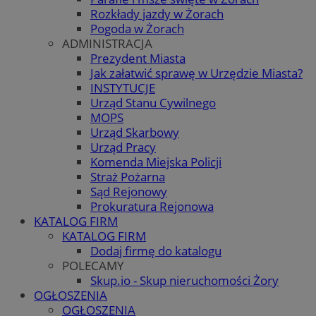
Rozkłady jazdy w Żorach
Pogoda w Żorach
ADMINISTRACJA
Prezydent Miasta
Jak załatwić sprawę w Urzędzie Miasta?
INSTYTUCJE
Urząd Stanu Cywilnego
MOPS
Urząd Skarbowy
Urząd Pracy
Komenda Miejska Policji
Straż Pożarna
Sąd Rejonowy
Prokuratura Rejonowa
KATALOG FIRM
KATALOG FIRM
Dodaj firmę do katalogu
POLECAMY
Skup.io - Skup nieruchomości Żory
OGŁOSZENIA
OGŁOSZENIA