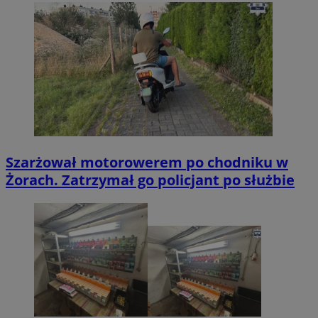
Szarżował motorowerem po chodniku w
Żorach. Zatrzymał go policjant po służbie