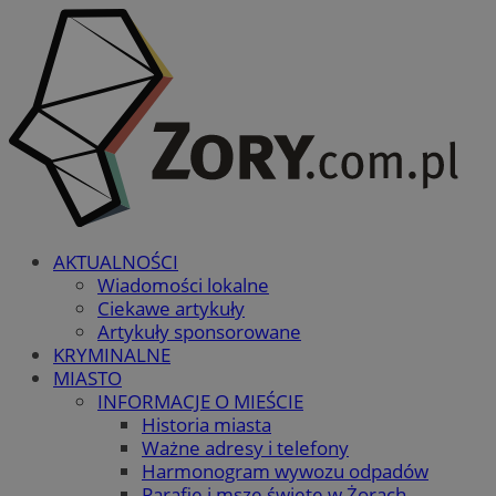
AKTUALNOŚCI
Wiadomości lokalne
Ciekawe artykuły
Artykuły sponsorowane
KRYMINALNE
MIASTO
INFORMACJE O MIEŚCIE
Historia miasta
Ważne adresy i telefony
Harmonogram wywozu odpadów
Parafie i msze święte w Żorach