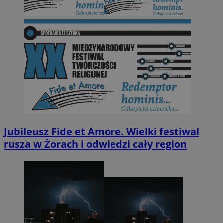
Jubileusz Fide et Amore. Wielki festiwal
rusza w Żorach i odwiedzi cały region