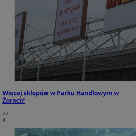
Więcej sklepów w Parku Handlowym w
Żorach!
22
4