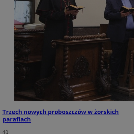
Trzech nowych proboszczów w żorskich
parafiach
40