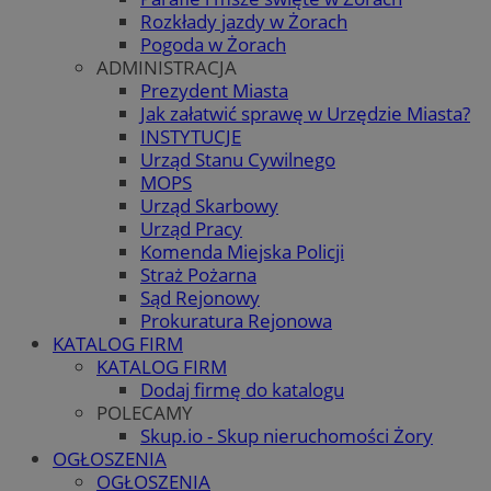
Rozkłady jazdy w Żorach
Pogoda w Żorach
ADMINISTRACJA
Prezydent Miasta
Jak załatwić sprawę w Urzędzie Miasta?
INSTYTUCJE
Urząd Stanu Cywilnego
MOPS
Urząd Skarbowy
Urząd Pracy
Komenda Miejska Policji
Straż Pożarna
Sąd Rejonowy
Prokuratura Rejonowa
KATALOG FIRM
KATALOG FIRM
Dodaj firmę do katalogu
POLECAMY
Skup.io - Skup nieruchomości Żory
OGŁOSZENIA
OGŁOSZENIA