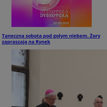
Taneczna sobota pod gołym niebem. Żory
zapraszają na Rynek