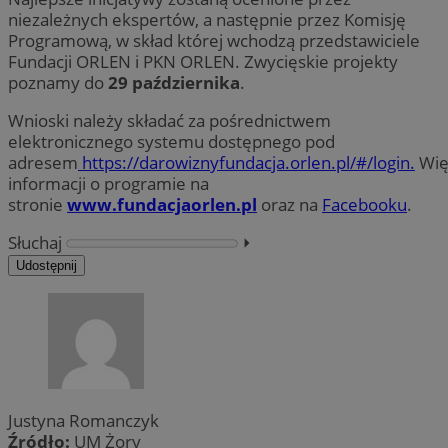
niezależnych ekspertów, a następnie przez Komisję
Programową, w skład której wchodzą przedstawiciele
Fundacji ORLEN i PKN ORLEN. Zwycięskie projekty
poznamy do
29 października
.
Wnioski należy składać za pośrednictwem
elektronicznego systemu dostępnego pod
adresem
https://darowiznyfundacja.orlen.pl/#/login.
Wię
informacji o programie na
stronie
www.fundacjaorlen.pl
oraz na
Facebooku
.
Słuchaj
⏵︎
Udostępnij
Justyna Romanczyk
Źródło:
UM Żory