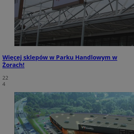
Więcej sklepów w Parku Handlowym w
Żorach!
22
4