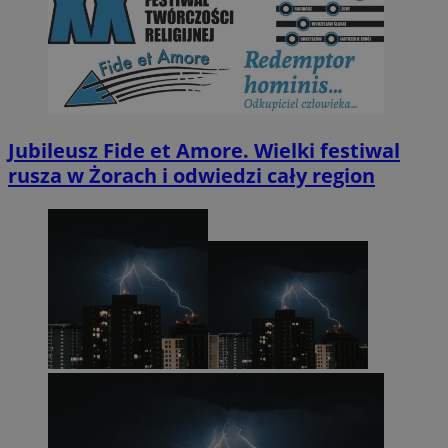
Jubileusz Fide et Amore. Wielki festiwal
rusza w Żorach i odwiedzi cały region