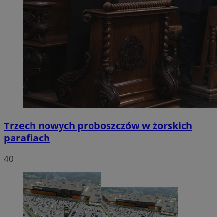
Trzech nowych proboszczów w żorskich
parafiach
40