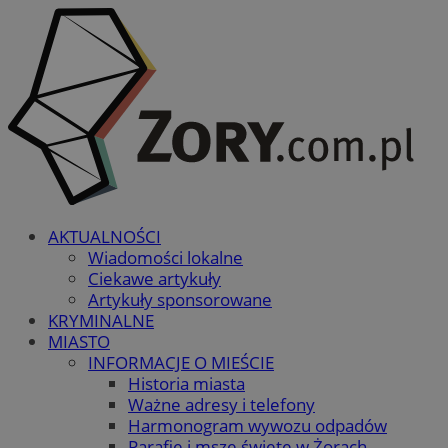
AKTUALNOŚCI
Wiadomości lokalne
Ciekawe artykuły
Artykuły sponsorowane
KRYMINALNE
MIASTO
INFORMACJE O MIEŚCIE
Historia miasta
Ważne adresy i telefony
Harmonogram wywozu odpadów
Parafie i msze święte w Żorach