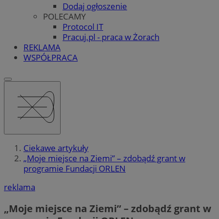
Dodaj ogłoszenie
POLECAMY
Protocol IT
Pracuj.pl - praca w Żorach
REKLAMA
WSPÓŁPRACA
Ciekawe artykuły
„Moje miejsce na Ziemi” – zdobądź grant w
programie Fundacji ORLEN
reklama
„Moje miejsce na Ziemi” – zdobądź grant w