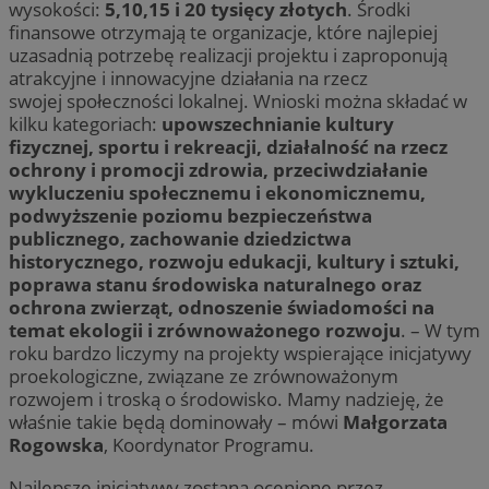
wysokości:
5,10,15 i 20 tysięcy złotych
. Środki
finansowe otrzymają te organizacje, które najlepiej
uzasadnią potrzebę realizacji projektu i zaproponują
atrakcyjne i innowacyjne działania na rzecz
swojej społeczności lokalnej. Wnioski można składać w
kilku kategoriach:
upowszechnianie kultury
fizycznej, sportu i rekreacji, działalność na rzecz
ochrony i promocji zdrowia, przeciwdziałanie
wykluczeniu społecznemu i ekonomicznemu,
podwyższenie poziomu bezpieczeństwa
publicznego, zachowanie dziedzictwa
historycznego, rozwoju edukacji, kultury i sztuki,
poprawa stanu środowiska naturalnego oraz
ochrona zwierząt, odnoszenie świadomości na
temat ekologii i zrównoważonego rozwoju
. – W tym
roku bardzo liczymy na projekty wspierające inicjatywy
proekologiczne, związane ze zrównoważonym
rozwojem i troską o środowisko. Mamy nadzieję, że
właśnie takie będą dominowały – mówi
Małgorzata
Rogowska
, Koordynator Programu.
Najlepsze inicjatywy zostaną ocenione przez