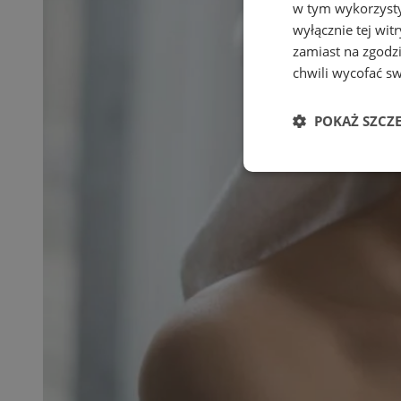
w tym wykorzysty
wyłącznie tej wi
zamiast na zgodz
chwili wycofać s
POKAŻ SZCZ
Niezbędne
Ni
Niezbędne pliki cook
zarządzanie kontem. 
Nazwa