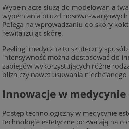
Wypełniacze służą do modelowania twarz
wypełniania bruzd nosowo-wargowych c
li_gc
Polega na wprowadzaniu do skóry kokta
rewitalizując skórę.
CookieScriptConse
Peelingi medyczne to skuteczny sposób 
intensywność można dostosować do ind
zabiegów wykorzystujących różne rodza
blizn czy nawet usuwania niechcianego 
Nazwa
Nazwa
Nazwa
gid_CAESEEbgrCsX
_ga_L2744325BY
Innowacje w medycynie 
__mguid_
tt_viewer
_ga
DSID
Postęp technologiczny w medycynie est
technologie estetyczne pozwalają na cor
ADKUID