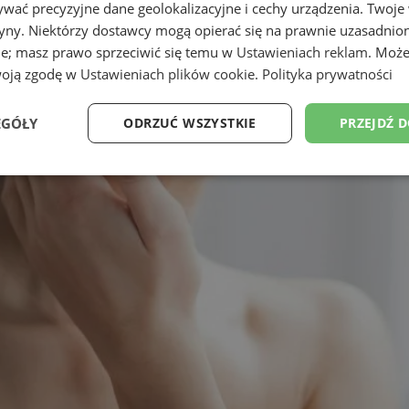
wać precyzyjne dane geolokalizacyjne i cechy urządzenia. Twoje
tryny. Niektórzy dostawcy mogą opierać się na prawnie uzasadnio
ie; masz prawo sprzeciwić się temu w
Ustawieniach reklam
. Może
woją zgodę w
Ustawieniach plików cookie
.
Polityka prywatności
EGÓŁY
ODRZUĆ WSZYSTKIE
PRZEJDŹ 
Wydajność
Targetowanie
Funkcjonalność
Ni
ezbędne
Wydajność
Targetowanie
Funkcjonalność
Niesklasyfikow
ie umożliwiają korzystanie z podstawowych funkcji strony internetowej, takich jak log
Bez niezbędnych plików cookie nie można prawidłowo korzystać ze strony internetowe
Okres
Provider
/
Domena
Opis
przechowywania