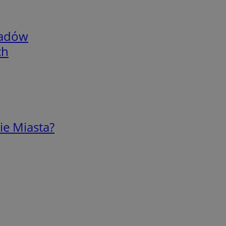
adów
ch
ie Miasta?