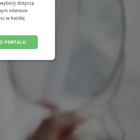
 wybory dotyczą
nym interesie
sz w każdej
DO PORTALU
esklasyfikowane
ane
owanie użytkownika i
j.