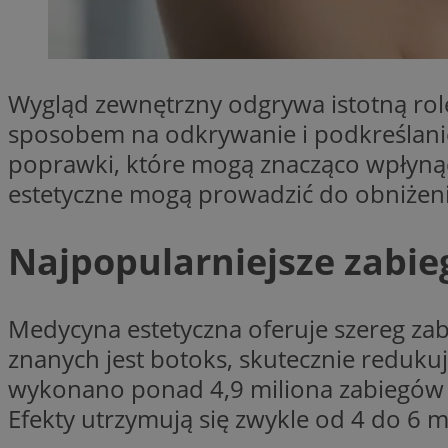
SessID
QeSessID
MvSessID
Wygląd zewnętrzny odgrywa istotną rolę
__cf_bm
sposobem na odkrywanie i podkreślanie 
poprawki, które mogą znacząco wpłynąć
suid
estetyczne mogą prowadzić do obniżeni
INGRESSCOOKIE
Najpopularniejsze zabieg
euds
Medycyna estetyczna oferuje szereg za
znanych jest botoks, skutecznie reduku
VISITOR_PRIVACY_
wykonano ponad 4,9 miliona zabiegów z
Efekty utrzymują się zwykle od 4 do 6 m