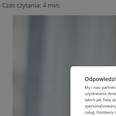
Czas czytania: 4 min.
Odpowiedzia
My i nasi partne
uzyskiwania dost
takich jak Twój a
spersonalizowanyc
usług.
Dostawcy s