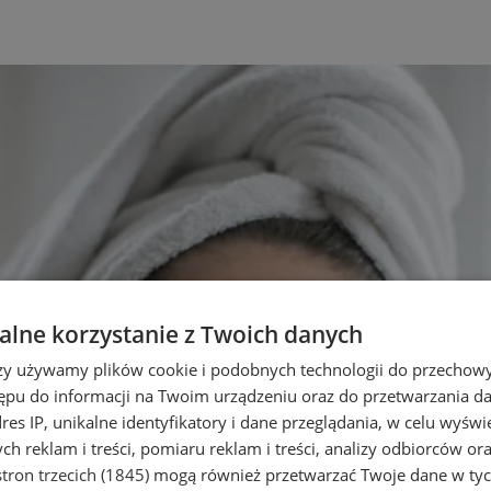
lne korzystanie z Twoich danych
rzy używamy plików cookie i podobnych technologii do przechow
ępu do informacji na Twoim urządzeniu oraz do przetwarzania 
dres IP, unikalne identyfikatory i dane przeglądania, w celu wyświ
h reklam i treści, pomiaru reklam i treści, analizy odbiorców or
tron trzecich (1845)
mogą również przetwarzać Twoje dane w tych