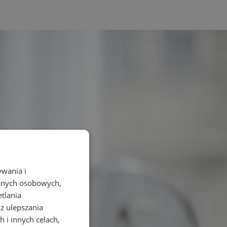
ywania i
danych osobowych,
etlania
az ulepszania
 i innych celach,