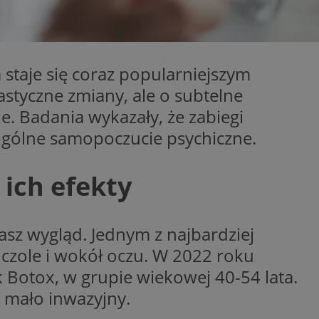
entyfikator sesji.
entyfikator sesji.
entyfikator sesji.
staje się coraz popularniejszym
niania ludzi i
trony internetowej,
styczne zmiany, ale o subtelne
e ważnych raportów
ryny internetowej.
. Badania wykazały, że zabiegi
 identyfikatora
ogólne samopoczucie psychiczne.
erów obsługuje
 ich efekty
ekście
lu optymalizacji
 do przechowywania
niu do usług
sz wygląd. Jednym z najbardziej
e, czy użytkownik
enia lub reklamy.
 czole i wokół oczu. W 2022 roku
nformacje o zgodzie
Botox, w grupie wiekowej 40-54 lata.
ncjach dotyczących
ia z witryny.
i mało inwazyjny.
olityki prywatności
ich przestrzeganie
temu użytkownik nie