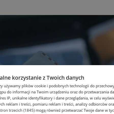
lne korzystanie z Twoich danych
rzy używamy plików cookie i podobnych technologii do przechow
ępu do informacji na Twoim urządzeniu oraz do przetwarzania 
dres IP, unikalne identyfikatory i dane przeglądania, w celu wyświ
h reklam i treści, pomiaru reklam i treści, analizy odbiorców or
tron trzecich (1845)
mogą również przetwarzać Twoje dane w tych