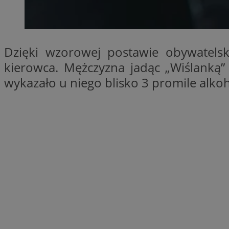
SessID
QeSessID
MvSessID
Dzięki wzorowej postawie obywatelski
__cf_bm
kierowca. Mężczyzna jadąc „Wiślanką”
wykazało u niego blisko 3 promile alk
suid
INGRESSCOOKIE
euds
VISITOR_PRIVACY_