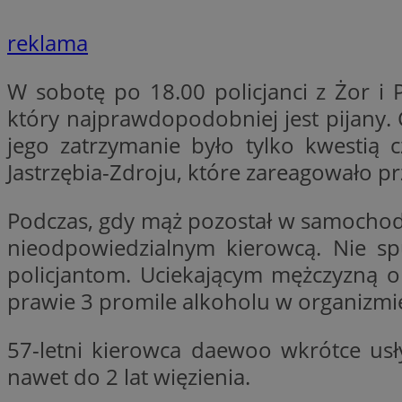
reklama
li_gc
W sobotę po 18.00 policjanci z Żor i 
który najprawdopodobniej jest pijany. 
CookieScriptConse
jego zatrzymanie było tylko kwestią
Jastrzębia-Zdroju, które zareagowało p
Podczas, gdy mąż pozostał w samochodz
Nazwa
nieodpowiedzialnym kierowcą. Nie sp
Nazwa
Nazwa
gid_CAESEEbgrCsX
policjantom. Uciekającym mężczyzną o
_ga_L2744325BY
__mguid_
tt_viewer
prawie 3 promile alkoholu w organizmi
_ga
DSID
57-letni kierowca daewoo wkrótce usł
nawet do 2 lat więzienia.
ADKUID