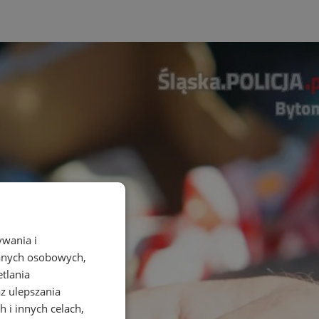
ywania i
danych osobowych,
etlania
az ulepszania
 i innych celach,