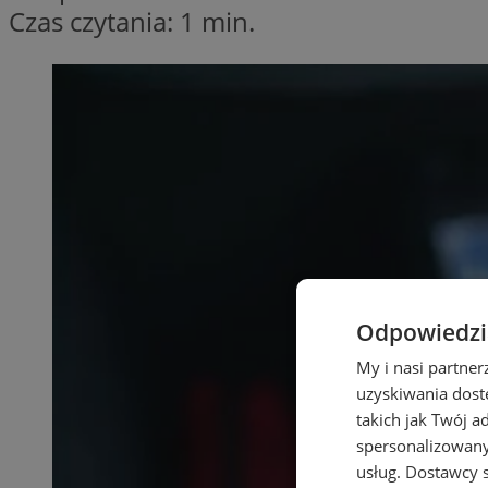
Czas czytania: 1 min.
Odpowiedzia
My i nasi partne
uzyskiwania dost
takich jak Twój a
spersonalizowanyc
usług.
Dostawcy s