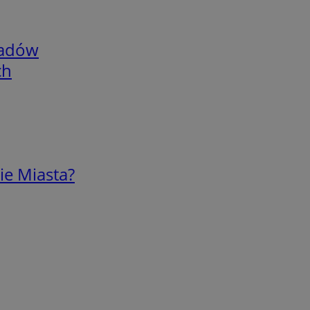
adów
ch
ie Miasta?