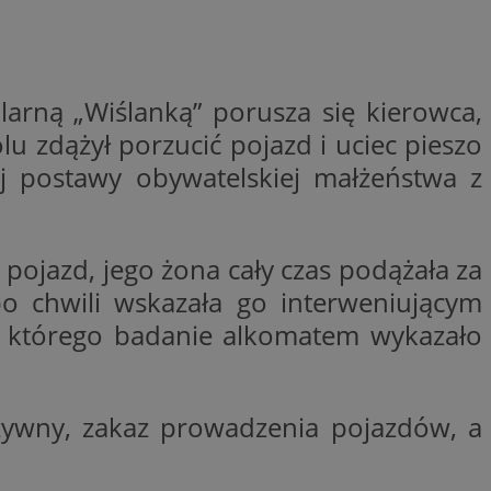
woich preferencji,
 z regulacjami
y gościa na
nych celów
larną „Wiślanką” porusza się kierowca,
u zdążył porzucić pojazd i uciec pieszo
rzez usługę Cookie-
preferencji
j postawy obywatelskiej małżeństwa z
 na pliki cookie.
ookie Cookie-
ojazd, jego żona cały czas podążała za
o chwili wskazała go interweniującym
 u którego badanie alkomatem wykazało
lytics do
ookie jest używany
iewer”, aby pomóc
acznej identyfikacji
e widzisz w naszych
dostępu do strony
Analytics - co
ej, aby śledzić
anej usługi
e użytkowników i
rozróżniania
 konkretnej
rzywny, zakaz prowadzenia pojazdów, a
. Pomaga w
e losowo
zyfrowany /
ta. Jest on
izowanych
nie i służy do
eń użytkowników i
 sesji i kampanii
ry identyfikuje
iu korzystania z