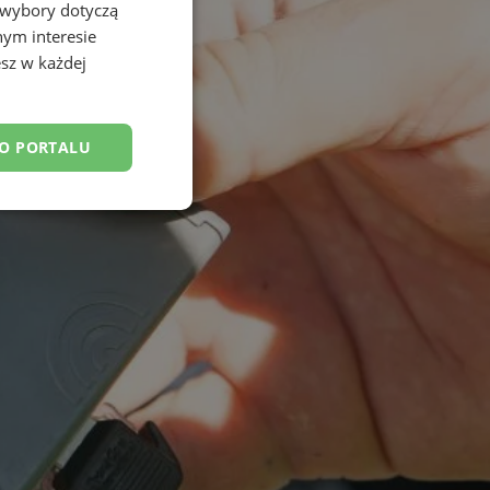
 wybory dotyczą
nym interesie
sz w każdej
DO PORTALU
esklasyfikowane
ane
owanie użytkownika i
j.