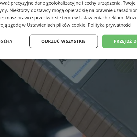
wać precyzyjne dane geolokalizacyjne i cechy urządzenia. Twoje
tryny. Niektórzy dostawcy mogą opierać się na prawnie uzasadnio
ie; masz prawo sprzeciwić się temu w
Ustawieniach reklam
. Może
woją zgodę w
Ustawieniach plików cookie
.
Polityka prywatności
EGÓŁY
ODRZUĆ WSZYSTKIE
PRZEJDŹ 
Wydajność
Targetowanie
Funkcjonalność
Ni
ezbędne
Wydajność
Targetowanie
Funkcjonalność
Niesklasyfikow
ie umożliwiają korzystanie z podstawowych funkcji strony internetowej, takich jak log
Bez niezbędnych plików cookie nie można prawidłowo korzystać ze strony internetowe
Okres
Provider
/
Domena
Opis
przechowywania