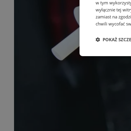
w tym wykorzysty
wyłącznie tej wi
zamiast na zgodz
chwili wycofać s
POKAŻ SZCZ
Niezbędne
Ni
Niezbędne pliki cook
zarządzanie kontem. 
Nazwa