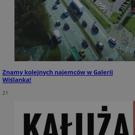
Znamy kolejnych najemców w Galerii
Wiślanka!
21