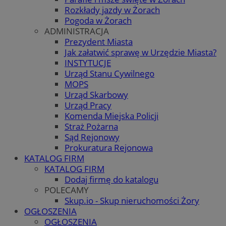
Rozkłady jazdy w Żorach
Pogoda w Żorach
ADMINISTRACJA
Prezydent Miasta
Jak załatwić sprawę w Urzędzie Miasta?
INSTYTUCJE
Urząd Stanu Cywilnego
MOPS
Urząd Skarbowy
Urząd Pracy
Komenda Miejska Policji
Straż Pożarna
Sąd Rejonowy
Prokuratura Rejonowa
KATALOG FIRM
KATALOG FIRM
Dodaj firmę do katalogu
POLECAMY
Skup.io - Skup nieruchomości Żory
OGŁOSZENIA
OGŁOSZENIA