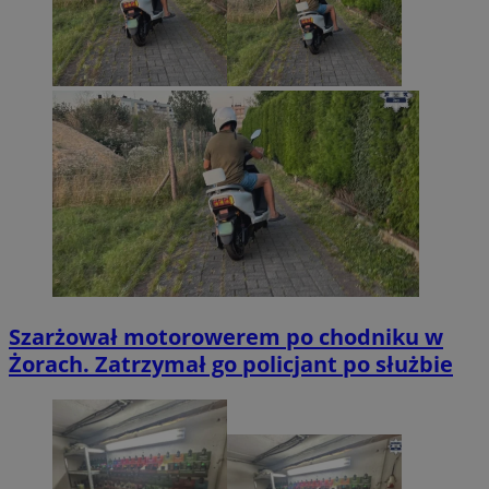
Szarżował motorowerem po chodniku w
Żorach. Zatrzymał go policjant po służbie