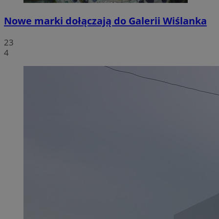
Nowe marki dołączają do Galerii Wiślanka
23
4