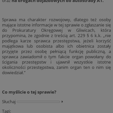
oraz
na drogach dojazdowych do autostrady A1.
Sprawa ma charakter rozwojowy, dlatego też osoby
mające istotne informacje w tej sprawie o zgłaszanie się
do Prokuratury Okręgowej w Gliwicach, która
przypomina, że zgodnie z treścią art. 229 § 6 k.k. „nie
podlega karze sprawca przestępstwa, jeżeli korzyść
majątkowa lub osobista albo ich obietnica zostały
przyjęte przez osobę pełniącą funkcję publiczną, a
sprawca zawiadomił o tym fakcie organ powołany do
ścigania przestępstw i ujawnił wszystkie istotne
okoliczności przestępstwa, zanim organ ten o nim się
dowiedział.”
Co myślicie o tej sprawie?
Słuchaj
⏵︎
Tagi: