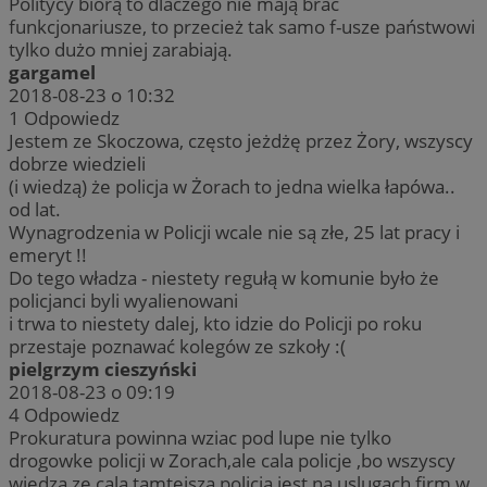
Politycy biorą to dlaczego nie mają brać
funkcjonariusze, to przecież tak samo f-usze państwowi
tylko dużo mniej zarabiają.
gargamel
2018-08-23 o 10:32
1
Odpowiedz
Jestem ze Skoczowa, często jeżdżę przez Żory, wszyscy
dobrze wiedzieli
(i wiedzą) że policja w Żorach to jedna wielka łapówa..
od lat.
Wynagrodzenia w Policji wcale nie są złe, 25 lat pracy i
emeryt !!
Do tego władza - niestety regułą w komunie było że
policjanci byli wyalienowani
i trwa to niestety dalej, kto idzie do Policji po roku
przestaje poznawać kolegów ze szkoły :(
pielgrzym cieszyński
2018-08-23 o 09:19
4
Odpowiedz
Prokuratura powinna wziac pod lupe nie tylko
drogowke policji w Zorach,ale cala policje ,bo wszyscy
wiedza ze cala tamtejsza policja jest na uslugach firm w