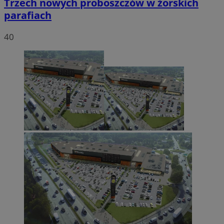
Trzech nowych proboszczów w żorskich
parafiach
40