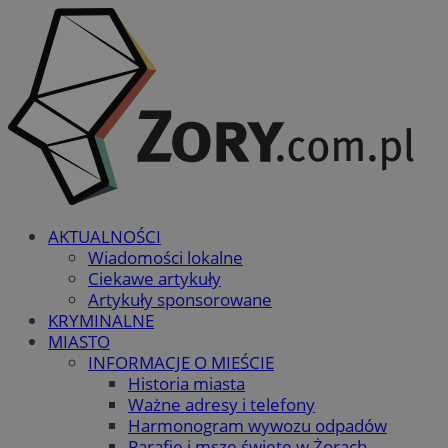
AKTUALNOŚCI
Wiadomości lokalne
Ciekawe artykuły
Artykuły sponsorowane
KRYMINALNE
MIASTO
INFORMACJE O MIEŚCIE
Historia miasta
Ważne adresy i telefony
Harmonogram wywozu odpadów
Parafie i msze święte w Żorach