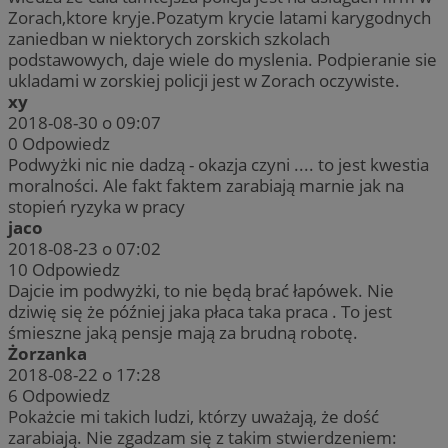
Zorach,ktore kryje.Pozatym krycie latami karygodnych
zaniedban w niektorych zorskich szkolach
podstawowych, daje wiele do myslenia. Podpieranie sie
ukladami w zorskiej policji jest w Zorach oczywiste.
xy
2018-08-30 o 09:07
0
Odpowiedz
Podwyżki nic nie dadzą - okazja czyni .... to jest kwestia
moralności. Ale fakt faktem zarabiają marnie jak na
stopień ryzyka w pracy
jaco
2018-08-23 o 07:02
10
Odpowiedz
Dajcie im podwyżki, to nie będą brać łapówek. Nie
dziwię się że później jaka płaca taka praca . To jest
śmieszne jaką pensje mają za brudną robotę.
Żorzanka
2018-08-22 o 17:28
6
Odpowiedz
Pokażcie mi takich ludzi, którzy uważają, że dość
zarabiają. Nie zgadzam się z takim stwierdzeniem: