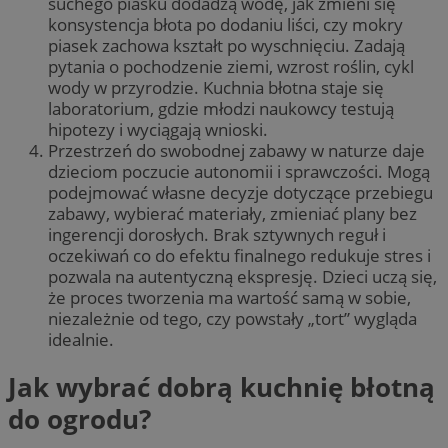
suchego piasku dodadzą wodę, jak zmieni się
konsystencja błota po dodaniu liści, czy mokry
piasek zachowa kształt po wyschnięciu. Zadają
pytania o pochodzenie ziemi, wzrost roślin, cykl
wody w przyrodzie. Kuchnia błotna staje się
laboratorium, gdzie młodzi naukowcy testują
hipotezy i wyciągają wnioski.
Przestrzeń do swobodnej zabawy w naturze daje
dzieciom poczucie autonomii i sprawczości. Mogą
podejmować własne decyzje dotyczące przebiegu
zabawy, wybierać materiały, zmieniać plany bez
ingerencji dorosłych. Brak sztywnych reguł i
oczekiwań co do efektu finalnego redukuje stres i
pozwala na autentyczną ekspresję. Dzieci uczą się,
że proces tworzenia ma wartość samą w sobie,
niezależnie od tego, czy powstały „tort” wygląda
idealnie.
Jak wybrać dobrą kuchnię błotną
do ogrodu?