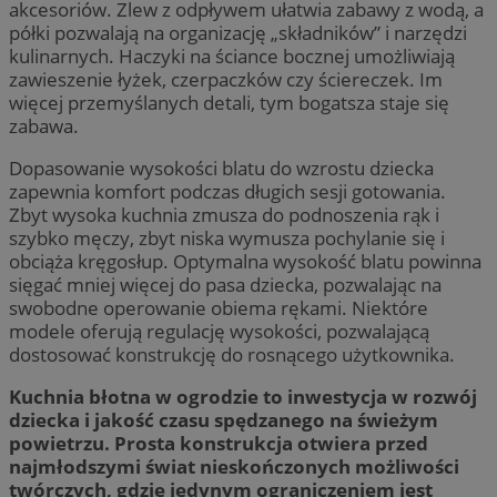
akcesoriów. Zlew z odpływem ułatwia zabawy z wodą, a
półki pozwalają na organizację „składników” i narzędzi
kulinarnych. Haczyki na ściance bocznej umożliwiają
zawieszenie łyżek, czerpaczków czy ściereczek. Im
więcej przemyślanych detali, tym bogatsza staje się
zabawa.
Dopasowanie wysokości blatu do wzrostu dziecka
zapewnia komfort podczas długich sesji gotowania.
Zbyt wysoka kuchnia zmusza do podnoszenia rąk i
szybko męczy, zbyt niska wymusza pochylanie się i
obciąża kręgosłup. Optymalna wysokość blatu powinna
sięgać mniej więcej do pasa dziecka, pozwalając na
swobodne operowanie obiema rękami. Niektóre
modele oferują regulację wysokości, pozwalającą
dostosować konstrukcję do rosnącego użytkownika.
Kuchnia błotna w ogrodzie to inwestycja w rozwój
dziecka i jakość czasu spędzanego na świeżym
powietrzu. Prosta konstrukcja otwiera przed
najmłodszymi świat nieskończonych możliwości
twórczych, gdzie jedynym ograniczeniem jest