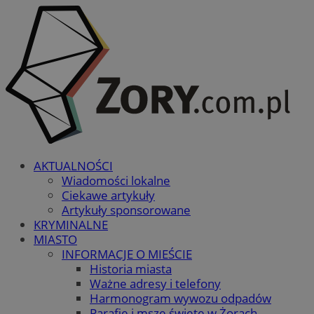
AKTUALNOŚCI
Wiadomości lokalne
Ciekawe artykuły
Artykuły sponsorowane
KRYMINALNE
MIASTO
INFORMACJE O MIEŚCIE
Historia miasta
Ważne adresy i telefony
Harmonogram wywozu odpadów
Parafie i msze święte w Żorach