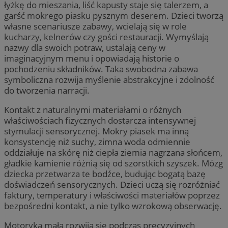
łyżkę do mieszania, liść kapusty staje się talerzem, a
garść mokrego piasku pysznym deserem. Dzieci tworzą
własne scenariusze zabawy, wcielają się w role
kucharzy, kelnerów czy gości restauracji. Wymyślają
nazwy dla swoich potraw, ustalają ceny w
imaginacyjnym menu i opowiadają historie o
pochodzeniu składników. Taka swobodna zabawa
symboliczna rozwija myślenie abstrakcyjne i zdolność
do tworzenia narracji.
Kontakt z naturalnymi materiałami o różnych
właściwościach fizycznych dostarcza intensywnej
stymulacji sensorycznej. Mokry piasek ma inną
konsystencję niż suchy, zimna woda odmiennie
oddziałuje na skórę niż ciepła ziemia nagrzana słońcem,
gładkie kamienie różnią się od szorstkich szyszek. Mózg
dziecka przetwarza te bodźce, budując bogatą bazę
doświadczeń sensorycznych. Dzieci uczą się rozróżniać
faktury, temperatury i właściwości materiałów poprzez
bezpośredni kontakt, a nie tylko wzrokową obserwację.
Motoryka mała rozwija się podczas precyzyjnych