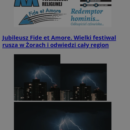
Jubileusz Fide et Amore. Wielki festiwal
rusza w Żorach i odwiedzi cały region