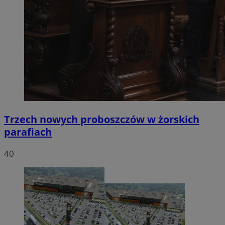
Trzech nowych proboszczów w żorskich
parafiach
40