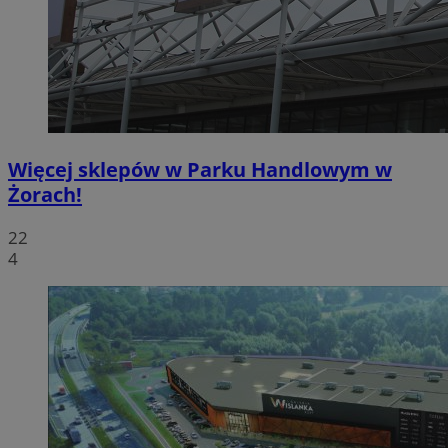
Więcej sklepów w Parku Handlowym w
Żorach!
22
4