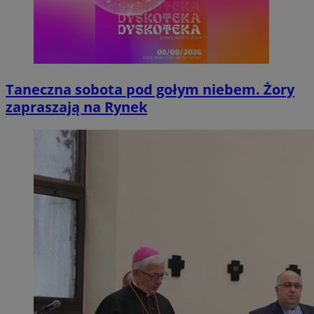
Taneczna sobota pod gołym niebem. Żory
zapraszają na Rynek