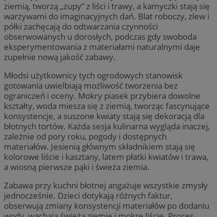
ziemią, tworzą „zupy” z liści i trawy, a kamyczki stają się
warzywami do imaginacyjnych dań. Blat roboczy, zlew i
półki zachęcają do odtwarzania czynności
obserwowanych u dorosłych, podczas gdy swoboda
eksperymentowania z materiałami naturalnymi daje
zupełnie nową jakość zabawy.
Młodsi użytkownicy tych ogrodowych stanowisk
gotowania uwielbiają możliwość tworzenia bez
ograniczeń i oceny. Mokry piasek przybiera dowolne
kształty, woda miesza się z ziemią, tworząc fascynujące
konsystencje, a suszone kwiaty stają się dekoracją dla
błotnych tortów. Każda sesja kulinarna wygląda inaczej,
zależnie od pory roku, pogody i dostępnych
materiałów. Jesienią głównym składnikiem stają się
kolorowe liście i kasztany, latem płatki kwiatów i trawa,
a wiosną pierwsze pąki i świeża ziemia.
Zabawa przy kuchni błotnej angażuje wszystkie zmysły
jednocześnie. Dzieci dotykają różnych faktur,
obserwują zmiany konsystencji materiałów po dodaniu
wody, wąchają świeżą ziemię i mokre liście. Proces