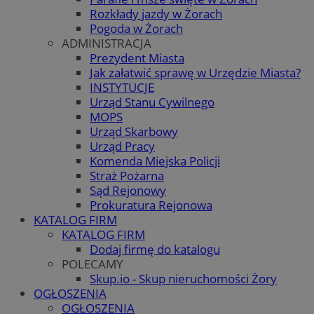
Rozkłady jazdy w Żorach
Pogoda w Żorach
ADMINISTRACJA
Prezydent Miasta
Jak załatwić sprawę w Urzędzie Miasta?
INSTYTUCJE
Urząd Stanu Cywilnego
MOPS
Urząd Skarbowy
Urząd Pracy
Komenda Miejska Policji
Straż Pożarna
Sąd Rejonowy
Prokuratura Rejonowa
KATALOG FIRM
KATALOG FIRM
Dodaj firmę do katalogu
POLECAMY
Skup.io - Skup nieruchomości Żory
OGŁOSZENIA
OGŁOSZENIA