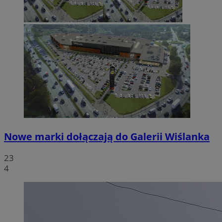
Nowe marki dołączają do Galerii Wiślanka
23
4