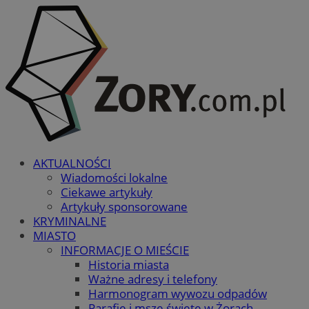
AKTUALNOŚCI
Wiadomości lokalne
Ciekawe artykuły
Artykuły sponsorowane
KRYMINALNE
MIASTO
INFORMACJE O MIEŚCIE
Historia miasta
Ważne adresy i telefony
Harmonogram wywozu odpadów
Parafie i msze święte w Żorach