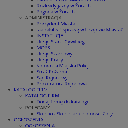
Rozkłady jazdy w Żorach
Pogoda w Żorach
ADMINISTRACJA
Prezydent Miasta
Jak załatwić sprawę w Urzędzie Miasta?
INSTYTUCJE
Urząd Stanu Cywilnego
MOPS
Urząd Skarbowy
Urząd Pracy
Komenda Miejska Policji
Straż Pożarna
Sąd Rejonowy
Prokuratura Rejonowa
KATALOG FIRM
KATALOG FIRM
Dodaj firmę do katalogu
POLECAMY
Skup.io - Skup nieruchomości Żory
OGŁOSZENIA
OGŁOSZENIA