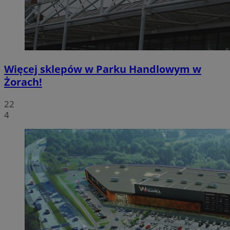
Więcej sklepów w Parku Handlowym w
Żorach!
22
4