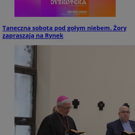
Taneczna sobota pod gołym niebem. Żory
zapraszają na Rynek