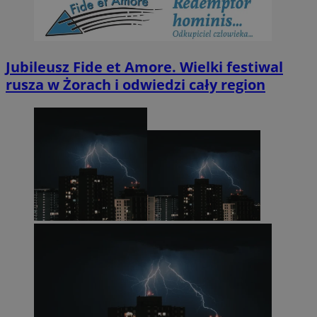
Jubileusz Fide et Amore. Wielki festiwal
rusza w Żorach i odwiedzi cały region