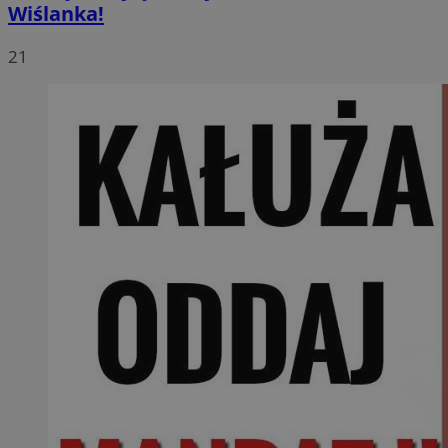
Wiślanka!
21