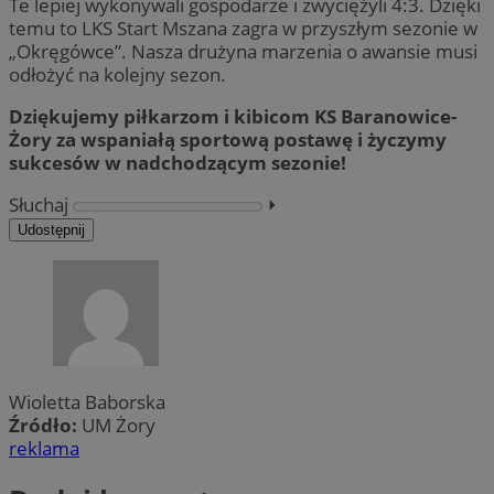
Te lepiej wykonywali gospodarze i zwyciężyli 4:3. Dzięki
temu to LKS Start Mszana zagra w przyszłym sezonie w
„Okręgówce”. Nasza drużyna marzenia o awansie musi
odłożyć na kolejny sezon.
Dziękujemy piłkarzom i kibicom KS Baranowice-
Żory za wspaniałą sportową postawę i życzymy
sukcesów w nadchodzącym sezonie!
Słuchaj
⏵︎
Udostępnij
Wioletta Baborska
Źródło:
UM Żory
reklama