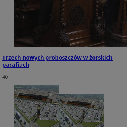
Trzech nowych proboszczów w żorskich
parafiach
40