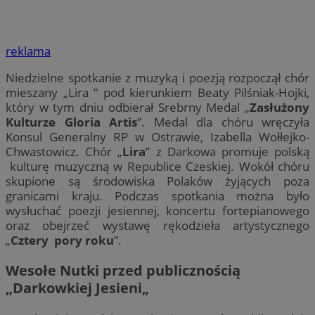
reklama
Niedzielne spotkanie z muzyką i poezją rozpoczął chór
mieszany „Lira ” pod kierunkiem Beaty Pilśniak-Hojki,
który w tym dniu odbierał Srebrny Medal „
Zasłużony
Kulturze Gloria Artis
”. Medal dla chóru wręczyła
Konsul Generalny RP w Ostrawie, Izabella Wołłejko-
Chwastowicz. Chór „
Lira
” z Darkowa promuje polską
kulturę muzyczną w Republice Czeskiej. Wokół chóru
skupione są środowiska Polaków żyjących poza
granicami kraju. Podczas spotkania można było
wysłuchać poezji jesiennej, koncertu fortepianowego
oraz obejrzeć wystawę rękodzieła artystycznego
„
Cztery pory roku
”.
Wesołe Nutki
przed publicznością
„
Darkowkiej Jesieni
„