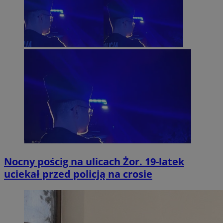
Nocny pościg na ulicach Żor. 19-latek
uciekał przed policją na crosie