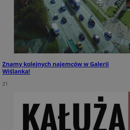
Znamy kolejnych najemców w Galerii
Wiślanka!
21