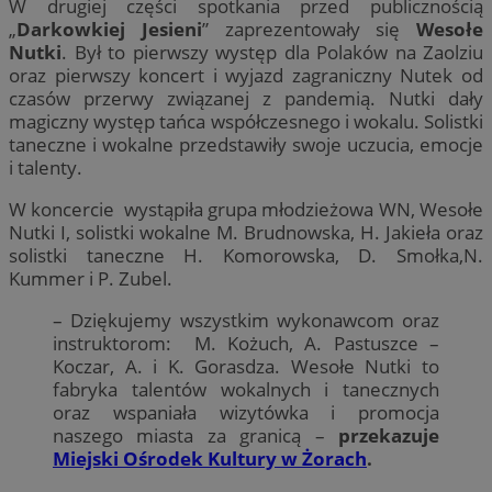
W drugiej części spotkania przed publicznością
„
Darkowkiej Jesieni
” zaprezentowały się
Wesołe
Nutki
. Był to pierwszy występ dla Polaków na Zaolziu
oraz pierwszy koncert i wyjazd zagraniczny Nutek od
czasów przerwy związanej z pandemią. Nutki dały
magiczny występ tańca współczesnego i wokalu. Solistki
taneczne i wokalne przedstawiły swoje uczucia, emocje
i talenty.
W koncercie wystąpiła grupa młodzieżowa WN, Wesołe
Nutki I, solistki wokalne M. Brudnowska, H. Jakieła oraz
solistki taneczne H. Komorowska, D. Smołka,N.
Kummer i P. Zubel.
– Dziękujemy wszystkim wykonawcom oraz
instruktorom: M. Kożuch, A. Pastuszce –
Koczar, A. i K. Gorasdza. Wesołe Nutki to
fabryka talentów wokalnych i tanecznych
oraz wspaniała wizytówka i promocja
naszego miasta za granicą –
przekazuje
Miejski Ośrodek Kultury w Żorach
.