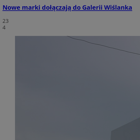
Nowe marki dołączają do Galerii Wiślanka
23
4