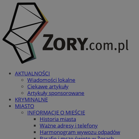
AKTUALNOŚCI
Wiadomości lokalne
Ciekawe artykuły
Artykuły sponsorowane
KRYMINALNE
MIASTO
INFORMACJE O MIEŚCIE
Historia miasta
Ważne adresy i telefony
Harmonogram wywozu odpadów
Parafie i msze święte w Żorach