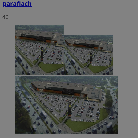
parafiach
40