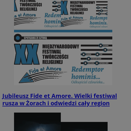
Jubileusz Fide et Amore. Wielki festiwal
rusza w Żorach i odwiedzi cały region