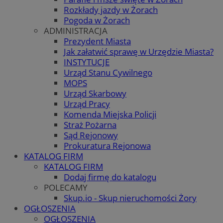
Rozkłady jazdy w Żorach
Pogoda w Żorach
ADMINISTRACJA
Prezydent Miasta
Jak załatwić sprawę w Urzędzie Miasta?
INSTYTUCJE
Urząd Stanu Cywilnego
MOPS
Urząd Skarbowy
Urząd Pracy
Komenda Miejska Policji
Straż Pożarna
Sąd Rejonowy
Prokuratura Rejonowa
KATALOG FIRM
KATALOG FIRM
Dodaj firmę do katalogu
POLECAMY
Skup.io - Skup nieruchomości Żory
OGŁOSZENIA
OGŁOSZENIA