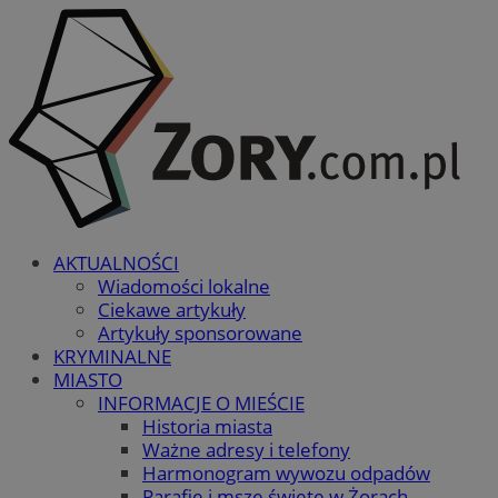
AKTUALNOŚCI
Wiadomości lokalne
Ciekawe artykuły
Artykuły sponsorowane
KRYMINALNE
MIASTO
INFORMACJE O MIEŚCIE
Historia miasta
Ważne adresy i telefony
Harmonogram wywozu odpadów
Parafie i msze święte w Żorach