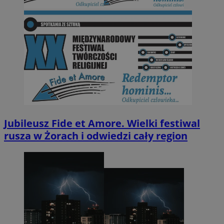
Jubileusz Fide et Amore. Wielki festiwal
rusza w Żorach i odwiedzi cały region