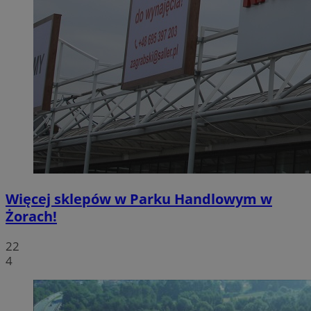
Więcej sklepów w Parku Handlowym w
Żorach!
22
4