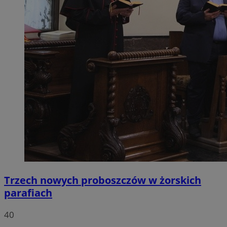
Trzech nowych proboszczów w żorskich
parafiach
40