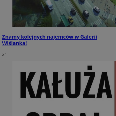
Znamy kolejnych najemców w Galerii
Wiślanka!
21