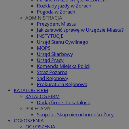
Rozkłady jazdy w Żorach
Pogoda w Żorach
ADMINISTRACJA
Prezydent Miasta
Jak załatwić sprawę w Urzędzie Miasta?
INSTYTUCJE
Urząd Stanu Cywilnego
MOPS
Urząd Skarbowy
Urząd Pracy
Komenda Miejska Policji
Straż Pożarna
Sąd Rejonowy
Prokuratura Rejonowa
KATALOG FIRM
KATALOG FIRM
Dodaj firmę do katalogu
POLECAMY
Skup.io - Skup nieruchomości Żory
OGŁOSZENIA
OGŁOSZENIA