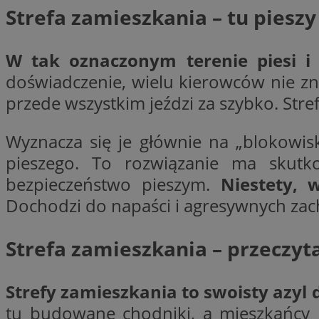
Strefa zamieszkania – tu piesz
li_gc
W tak oznaczonym terenie piesi i
doświadczenie, wielu kierowców nie zna
CookieScriptConse
przede wszystkim jeździ za szybko. Stre
Wyznacza się je głównie na „blokowi
pieszego. To rozwiązanie ma skut
bezpieczeństwo pieszym.
Niestety, 
Nazwa
Nazwa
Dochodzi do napaści i agresywnych zac
Nazwa
gid_CAESEEbgrCsX
_ga_L2744325BY
__mguid_
tt_viewer
Strefa zamieszkania – przeczyt
_ga
DSID
Strefy zamieszkania to swoisty azyl d
tu budowane chodniki, a mieszkańcy m
ADKUID