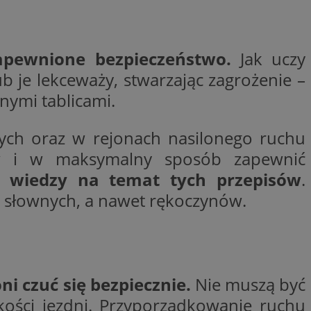
woich preferencji,
 z regulacjami
y gościa na
apewnione bezpieczeństwo.
Jak uczy
nych celów
b je lekceważy, stwarzając zagrożenie –
rzez usługę Cookie-
nymi tablicami.
preferencji
 na pliki cookie.
ookie Cookie-
ych oraz w rejonach nasilonego ruchu
ów i w maksymalny sposób zapewnić
a wiedzy na temat tych przepisów
.
 słownych, a nawet rękoczynów.
lytics do
ookie jest używany
iewer”, aby pomóc
acznej identyfikacji
e widzisz w naszych
dostępu do strony
Analytics - co
ej, aby śledzić
anej usługi
e użytkowników i
rozróżniania
 konkretnej
. Pomaga w
e losowo
zyfrowany /
ni czuć się bezpiecznie.
Nie muszą być
ta. Jest on
izowanych
nie i służy do
eń użytkowników i
kości jezdni. Przyporządkowanie ruchu
 sesji i kampanii
ry identyfikuje
iu korzystania z