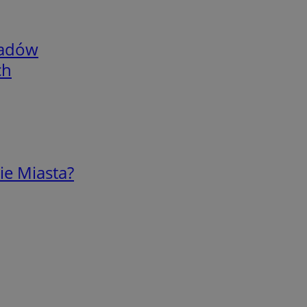
adów
ch
ie Miasta?