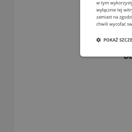
w tym wykorzysty
wyłącznie tej wi
zamiast na zgodz
chwili wycofać s
POKAŻ SZCZ
Niezbędne
Ni
Niezbędne pliki cook
zarządzanie kontem. 
Nazwa