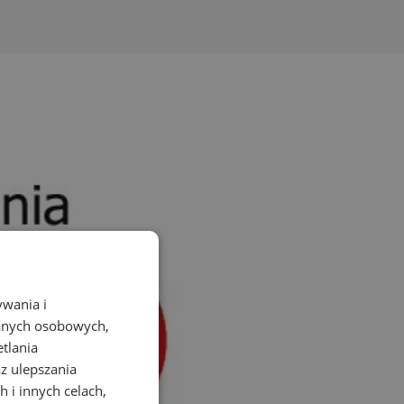
ywania i
danych osobowych,
etlania
az ulepszania
 i innych celach,