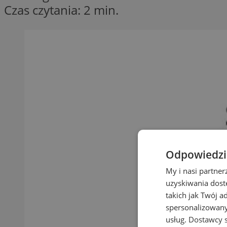
Czas czytania: 2 min.
Odpowiedzia
My i nasi partne
uzyskiwania dost
takich jak Twój a
spersonalizowanyc
usług.
Dostawcy s