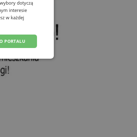
 wybory dotyczą
nym interesie
sz w każdej
DO PORTALU
esklasyfikowane
ane
owanie użytkownika i
j.