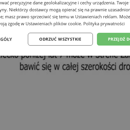
wać precyzyjne dane geolokalizacyjne i cechy urządzenia. Twoje
tryny. Niektórzy dostawcy mogą opierać się na prawnie uzasadnio
ie; masz prawo sprzeciwić się temu w
Ustawieniach reklam
. Może
woją zgodę w
Ustawieniach plików cookie
.
Polityka prywatności
EGÓŁY
ODRZUĆ WSZYSTKIE
PRZEJDŹ 
Wydajność
Targetowanie
Funkcjonalność
Ni
ezbędne
Wydajność
Targetowanie
Funkcjonalność
Niesklasyfikow
ie umożliwiają korzystanie z podstawowych funkcji strony internetowej, takich jak log
Bez niezbędnych plików cookie nie można prawidłowo korzystać ze strony internetowe
Okres
Provider
/
Domena
Opis
przechowywania