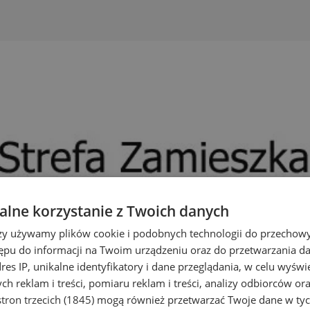
lne korzystanie z Twoich danych
rzy używamy plików cookie i podobnych technologii do przechow
ępu do informacji na Twoim urządzeniu oraz do przetwarzania 
dres IP, unikalne identyfikatory i dane przeglądania, w celu wyświ
h reklam i treści, pomiaru reklam i treści, analizy odbiorców or
tron trzecich (1845)
mogą również przetwarzać Twoje dane w tych