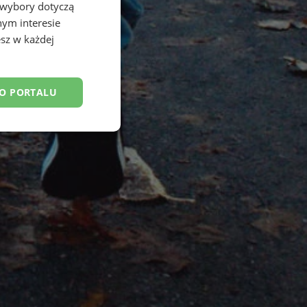
 wybory dotyczą
nym interesie
sz w każdej
DO PORTALU
esklasyfikowane
ane
owanie użytkownika i
j.