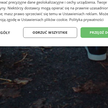
wać precyzyjne dane geolokalizacyjne i cechy urządzenia. Twoje
tryny. Niektórzy dostawcy mogą opierać się na prawnie uzasadnio
ie; masz prawo sprzeciwić się temu w
Ustawieniach reklam
. Może
woją zgodę w
Ustawieniach plików cookie
.
Polityka prywatności
EGÓŁY
ODRZUĆ WSZYSTKIE
PRZEJDŹ 
Wydajność
Targetowanie
Funkcjonalność
Ni
ezbędne
Wydajność
Targetowanie
Funkcjonalność
Niesklasyfikow
ie umożliwiają korzystanie z podstawowych funkcji strony internetowej, takich jak log
Bez niezbędnych plików cookie nie można prawidłowo korzystać ze strony internetowe
Okres
Provider
/
Domena
Opis
przechowywania