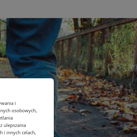
ywania i
danych osobowych,
etlania
az ulepszania
 i innych celach,