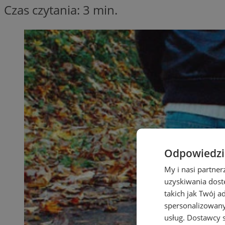
Czas czytania: 3 min.
Odpowiedzia
My i nasi partne
uzyskiwania dost
takich jak Twój a
spersonalizowanyc
usług.
Dostawcy s