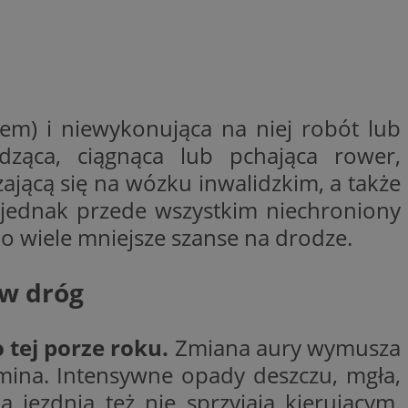
woich preferencji,
 z regulacjami
y gościa na
nych celów
rzez usługę Cookie-
em) i niewykonująca na niej robót lub
preferencji
 na pliki cookie.
dząca, ciągnąca lub pchająca rower,
ookie Cookie-
ającą się na wózku inwalidzkim, a także
 jednak przede wszystkim niechroniony
o wiele mniejsze szanse na drodze.
lytics do
ów dróg
ookie jest używany
iewer”, aby pomóc
acznej identyfikacji
e widzisz w naszych
dostępu do strony
Analytics - co
ej, aby śledzić
anej usługi
 tej porze roku.
Zmiana aury wymusza
e użytkowników i
rozróżniania
 konkretnej
. Pomaga w
e losowo
zyfrowany /
mina. Intensywne opady deszczu, mgła,
ta. Jest on
izowanych
nie i służy do
eń użytkowników i
 sesji i kampanii
 jezdnia też nie sprzyjają kierującym.
ry identyfikuje
iu korzystania z