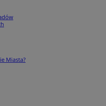
adów
ch
ie Miasta?