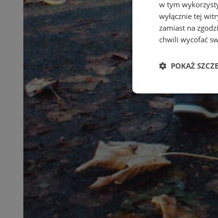
w tym wykorzysty
wyłącznie tej wi
zamiast na zgodz
chwili wycofać s
POKAŻ SZCZ
Niezbędne
Ni
Niezbędne pliki cook
zarządzanie kontem. 
Nazwa