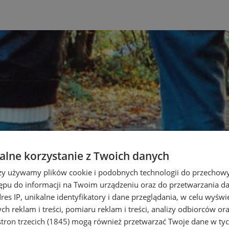
lne korzystanie z Twoich danych
rzy używamy plików cookie i podobnych technologii do przechow
ępu do informacji na Twoim urządzeniu oraz do przetwarzania 
dres IP, unikalne identyfikatory i dane przeglądania, w celu wyświ
h reklam i treści, pomiaru reklam i treści, analizy odbiorców or
tron trzecich (1845)
mogą również przetwarzać Twoje dane w tych