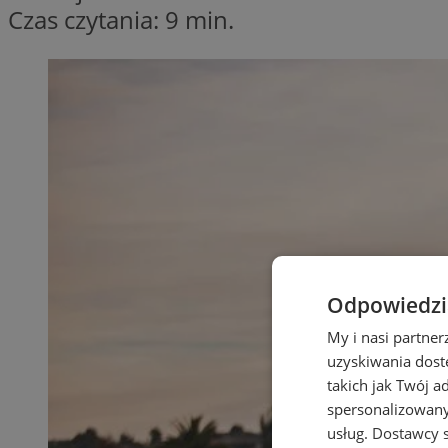
Czas czytania: 9 min.
Odpowiedzia
My i nasi partne
uzyskiwania dost
takich jak Twój a
spersonalizowanyc
usług.
Dostawcy s