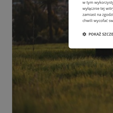
w tym wykorzysty
wyłącznie tej wi
zamiast na zgodz
chwili wycofać s
POKAŻ SZCZ
Niezbędne
Ni
Niezbędne pliki cook
zarządzanie kontem. 
Nazwa