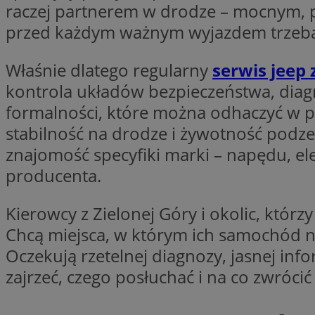
raczej partnerem w drodze – mocnym, 
przed każdym ważnym wyjazdem trzeba 
li_gc
Właśnie dlatego regularny
serwis jeep 
kontrola układów bezpieczeństwa, diag
CookieScriptConse
formalności, które można odhaczyć w p
stabilność na drodze i żywotność podz
znajomość specyfiki marki – napędu, 
producenta.
Nazwa
Nazwa
Nazwa
gid_CAESEEbgrCsX
Kierowcy z Zielonej Góry i okolic, którz
_ga_L2744325BY
__mguid_
tt_viewer
Chcą miejsca, w którym ich samochód n
_ga
Oczekują rzetelnej diagnozy, jasnej infor
DSID
zajrzeć, czego posłuchać i na co zwró
ADKUID