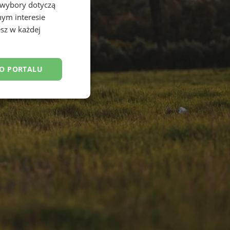
 wybory dotyczą
nym interesie
sz w każdej
DO PORTALU
esklasyfikowane
ane
owanie użytkownika i
j.