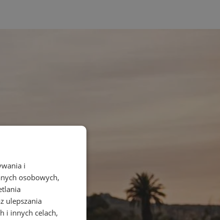
ywania i
danych osobowych,
etlania
az ulepszania
 i innych celach,