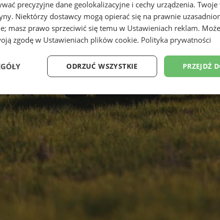
wać precyzyjne dane geolokalizacyjne i cechy urządzenia. Twoje
tryny. Niektórzy dostawcy mogą opierać się na prawnie uzasadnio
ie; masz prawo sprzeciwić się temu w
Ustawieniach reklam
. Może
woją zgodę w
Ustawieniach plików cookie
.
Polityka prywatności
EGÓŁY
ODRZUĆ WSZYSTKIE
PRZEJDŹ 
Wydajność
Targetowanie
Funkcjonalność
Ni
ezbędne
Wydajność
Targetowanie
Funkcjonalność
Niesklasyfikow
ie umożliwiają korzystanie z podstawowych funkcji strony internetowej, takich jak log
Bez niezbędnych plików cookie nie można prawidłowo korzystać ze strony internetowe
Okres
Provider
/
Domena
Opis
przechowywania