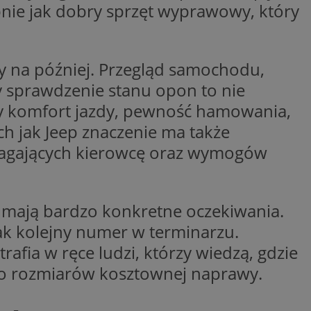
ie jak dobry sprzęt wyprawowy, który
woich preferencji,
 z regulacjami
y gościa na
nych celów
y na później. Przegląd samochodu,
y sprawdzenie stanu opon to nie
rzez usługę Cookie-
preferencji
ży komfort jazdy, pewność hamowania,
 na pliki cookie.
ookie Cookie-
 jak Jeep znaczenie ma także
omagających kierowcę oraz wymogów
e mają bardzo konkretne oczekiwania.
lytics do
ookie jest używany
iewer”, aby pomóc
ak kolejny numer w terminarzu.
acznej identyfikacji
e widzisz w naszych
dostępu do strony
Analytics - co
trafia w ręce ludzi, którzy wiedzą, gdzie
ej, aby śledzić
anej usługi
e użytkowników i
rozróżniania
 konkretnej
 do rozmiarów kosztownej naprawy.
. Pomaga w
e losowo
zyfrowany /
ta. Jest on
izowanych
nie i służy do
eń użytkowników i
 sesji i kampanii
ry identyfikuje
iu korzystania z