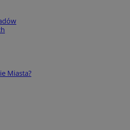
adów
ch
ie Miasta?