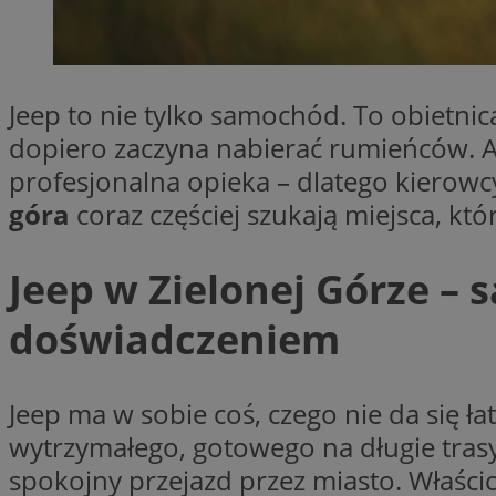
SessID
QeSessID
MvSessID
Jeep to nie tylko samochód. To obietnic
__cf_bm
dopiero zaczyna nabierać rumieńców. Ab
profesjonalna opieka – dlatego kierow
suid
góra
coraz częściej szukają miejsca, któ
INGRESSCOOKIE
Jeep w Zielonej Górze –
doświadczeniem
euds
Jeep ma w sobie coś, czego nie da się 
VISITOR_PRIVACY_
wytrzymałego, gotowego na długie trasy
spokojny przejazd przez miasto. Właścici