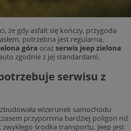
entyfikator sesji.
entyfikator sesji.
entyfikator sesji.
, że gdy asfalt się kończy, przygoda
niania ludzi i
trony internetowej,
asłem, potrzebna jest regularna,
e ważnych raportów
ryny internetowej.
ielona góra
oraz
serwis jeep zielona
 identyfikatora
 auto zgodnie z jej standardami.
erów obsługuje
potrzebuje serwisu z
ekście
lu optymalizacji
 do przechowywania
niu do usług
e, czy użytkownik
enia lub reklamy.
lata zbudowała wizerunek samochodu
nformacje o zgodzie
ncjach dotyczących
 czasem przypomina bardziej poligon niż
ia z witryny.
olityki prywatności
k zwykłego środka transportu. Jeep jest
ich przestrzeganie
temu użytkownik nie