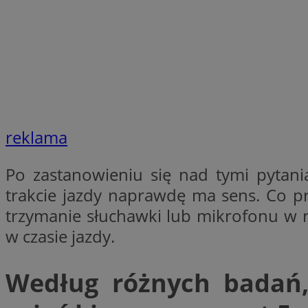
SessID
QeSessID
MvSessID
__cf_bm
suid
reklama
INGRESSCOOKIE
Po zastanowieniu się nad tymi pyta
trakcie jazdy naprawdę ma sens. Co p
trzymanie słuchawki lub mikrofonu w r
euds
w czasie jazdy.
VISITOR_PRIVACY_
Według różnych badań,