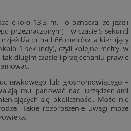
woich preferencji,
 z regulacjami
a około 13,3 m. To oznacza, że jeżeli
y gościa na
nych celów
ego przeznaczonym) – w czasie 5 sekund
przjeżdża ponad 66 metrów, a kierujący
rzez usługę Cookie-
preferencji
 na pliki cookie.
około 1 sekundy), czyli kolejne metry, w
ookie Cookie-
o tak długim czasie i przejechaniu prawie
 hamować.
słuchawkowego lub głośnomówiącego –
zwalają mu panować nad urządzeniami
lytics do
ookie jest używany
iewer”, aby pomóc
eniających się okoliczności. Może nie
acznej identyfikacji
e widzisz w naszych
dostępu do strony
Analytics - co
ej, aby śledzić
rodze. Takie rozproszenie uwagi może
anej usługi
e użytkowników i
rozróżniania
 konkretnej
. Pomaga w
e losowo
złowieka.
zyfrowany /
ta. Jest on
izowanych
nie i służy do
eń użytkowników i
 sesji i kampanii
ry identyfikuje
iu korzystania z