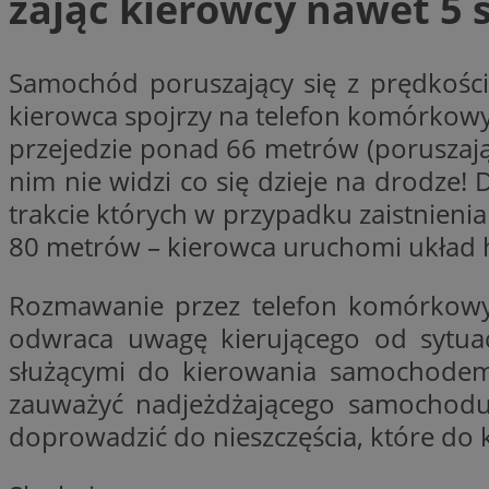
zająć kierowcy nawet 5 
Samochód poruszający się z prędkości
li_gc
kierowca spojrzy na telefon komórkowy
przejedzie ponad 66 metrów (poruszają
CookieScriptConse
nim nie widzi co się dzieje na drodze! 
trakcie których w przypadku zaistnienia 
80 metrów – kierowca uruchomi układ 
Nazwa
Nazwa
Rozmawanie przez telefon komórkowy
Nazwa
gid_CAESEEbgrCsX
odwraca uwagę kierującego od sytua
_ga_L2744325BY
__mguid_
tt_viewer
służącymi do kierowania samochodem, 
_ga
zauważyć nadjeżdżającego samochodu,
DSID
doprowadzić do nieszczęścia, które do k
ADKUID