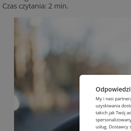
Czas czytania: 2 min.
Odpowiedzia
My i nasi partne
uzyskiwania dost
takich jak Twój a
spersonalizowanyc
usług.
Dostawcy s