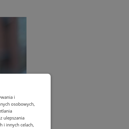
ywania i
danych osobowych,
etlania
az ulepszania
 i innych celach,