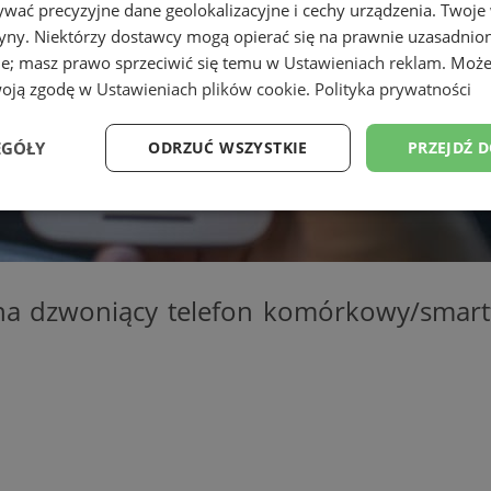
wać precyzyjne dane geolokalizacyjne i cechy urządzenia. Twoje
tryny. Niektórzy dostawcy mogą opierać się na prawnie uzasadnio
ie; masz prawo sprzeciwić się temu w
Ustawieniach reklam
. Może
woją zgodę w
Ustawieniach plików cookie
.
Polityka prywatności
EGÓŁY
ODRZUĆ WSZYSTKIE
PRZEJDŹ 
Wydajność
Targetowanie
Funkcjonalność
Ni
 na dzwoniący telefon komórkowy/smart
ezbędne
Wydajność
Targetowanie
Funkcjonalność
Niesklasyfikow
ie umożliwiają korzystanie z podstawowych funkcji strony internetowej, takich jak log
Bez niezbędnych plików cookie nie można prawidłowo korzystać ze strony internetowe
Okres
Provider
/
Domena
Opis
przechowywania