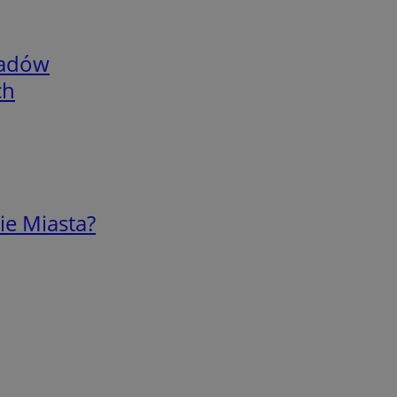
adów
ch
ie Miasta?