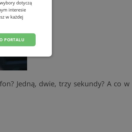
 wybory dotyczą
nym interesie
sz w każdej
DO PORTALU
esklasyfikowane
fon? Jedną, dwie, trzy sekundy? A co w
ane
owanie użytkownika i
j.