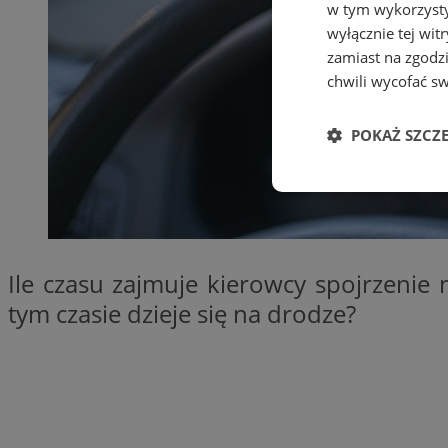
w tym wykorzysty
wyłącznie tej wi
zamiast na zgodz
chwili wycofać s
POKAŻ SZCZ
Niezbędne
Ile czasu zajmuje kierowcy spojrzenie
tym czasie dzieje się na drodze?
Ni
Niezbędne pliki cook
zarządzanie kontem. 
Nazwa