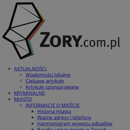
AKTUALNOŚCI
Wiadomości lokalne
Ciekawe artykuły
Artykuły sponsorowane
KRYMINALNE
MIASTO
INFORMACJE O MIEŚCIE
Historia miasta
Ważne adresy i telefony
Harmonogram wywozu odpadów
Parafie i msze święte w Żorach