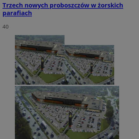
Trzech nowych proboszczów w żorskich
parafiach
40