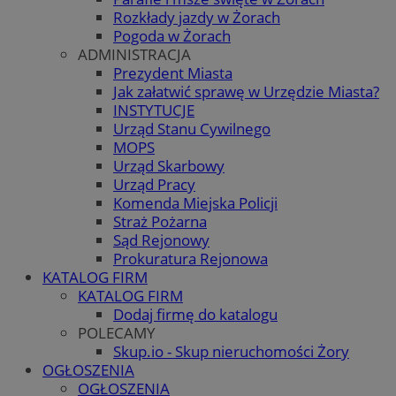
Rozkłady jazdy w Żorach
Pogoda w Żorach
ADMINISTRACJA
Prezydent Miasta
Jak załatwić sprawę w Urzędzie Miasta?
INSTYTUCJE
Urząd Stanu Cywilnego
MOPS
Urząd Skarbowy
Urząd Pracy
Komenda Miejska Policji
Straż Pożarna
Sąd Rejonowy
Prokuratura Rejonowa
KATALOG FIRM
KATALOG FIRM
Dodaj firmę do katalogu
POLECAMY
Skup.io - Skup nieruchomości Żory
OGŁOSZENIA
OGŁOSZENIA