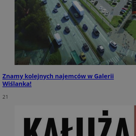
Znamy kolejnych najemców w Galerii
Wiślanka!
21