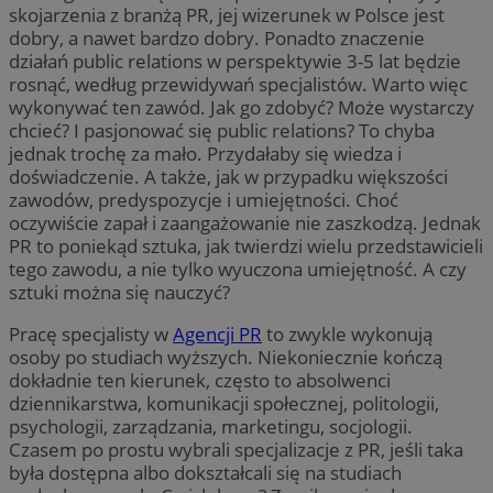
skojarzenia z branżą PR, jej wizerunek w Polsce jest
dobry, a nawet bardzo dobry. Ponadto znaczenie
działań public relations w perspektywie 3-5 lat będzie
rosnąć, według przewidywań specjalistów. Warto więc
wykonywać ten zawód. Jak go zdobyć? Może wystarczy
chcieć? I pasjonować się public relations? To chyba
jednak trochę za mało. Przydałaby się wiedza i
doświadczenie. A także, jak w przypadku większości
zawodów, predyspozycje i umiejętności. Choć
oczywiście zapał i zaangażowanie nie zaszkodzą. Jednak
PR to poniekąd sztuka, jak twierdzi wielu przedstawicieli
tego zawodu, a nie tylko wyuczona umiejętność. A czy
sztuki można się nauczyć?
Pracę specjalisty w
Agencji PR
to zwykle wykonują
osoby po studiach wyższych. Niekoniecznie kończą
dokładnie ten kierunek, często to absolwenci
dziennikarstwa, komunikacji społecznej, politologii,
psychologii, zarządzania, marketingu, socjologii.
Czasem po prostu wybrali specjalizacje z PR, jeśli taka
była dostępna albo dokształcali się na studiach