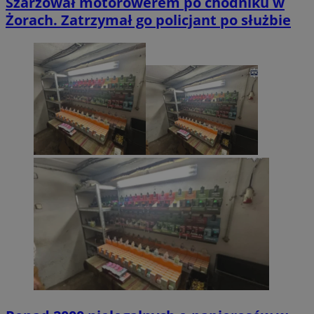
Szarżował motorowerem po chodniku w
Żorach. Zatrzymał go policjant po służbie