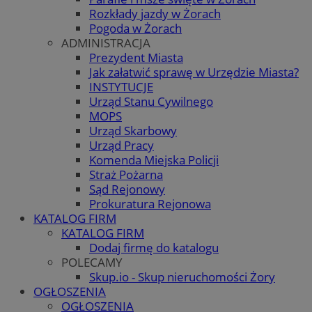
Rozkłady jazdy w Żorach
Pogoda w Żorach
ADMINISTRACJA
Prezydent Miasta
Jak załatwić sprawę w Urzędzie Miasta?
INSTYTUCJE
Urząd Stanu Cywilnego
MOPS
Urząd Skarbowy
Urząd Pracy
Komenda Miejska Policji
Straż Pożarna
Sąd Rejonowy
Prokuratura Rejonowa
KATALOG FIRM
KATALOG FIRM
Dodaj firmę do katalogu
POLECAMY
Skup.io - Skup nieruchomości Żory
OGŁOSZENIA
OGŁOSZENIA