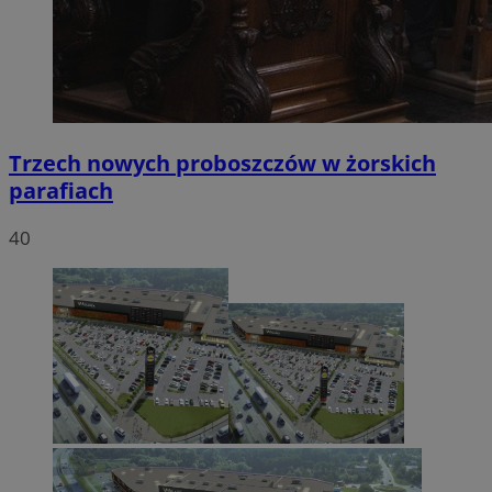
Trzech nowych proboszczów w żorskich
parafiach
40