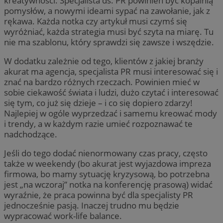
kreatywności. Specjalista ds. PR powinien być kopalnią
pomysłów, a nowymi ideami sypać na zawołanie, jak z
rękawa. Każda notka czy artykuł musi czymś się
wyróżniać, każda strategia musi być szyta na miarę. Tu
nie ma szablonu, który sprawdzi się zawsze i wszędzie.
W dodatku zależnie od tego, klientów z jakiej branży
akurat ma agencja, specjalista PR musi interesować się i
znać na bardzo różnych rzeczach. Powinien mieć w
sobie ciekawość świata i ludzi, dużo czytać i interesować
się tym, co już się dzieje – i co się dopiero zdarzy!
Najlepiej w ogóle wyprzedzać i samemu kreować mody
i trendy, a w każdym razie umieć rozpoznawać te
nadchodzące.
Jeśli do tego dodać nienormowany czas pracy, często
także w weekendy (bo akurat jest wyjazdowa impreza
firmowa, bo mamy sytuację kryzysową, bo potrzebna
jest „na wczoraj” notka na konferencję prasową) widać
wyraźnie, że praca powinna być dla specjalisty PR
jednocześnie pasją. Inaczej trudno mu będzie
wypracować work-life balance.