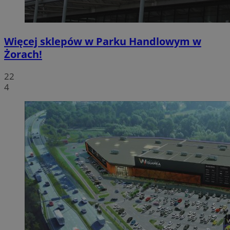
Więcej sklepów w Parku Handlowym w
Żorach!
22
4