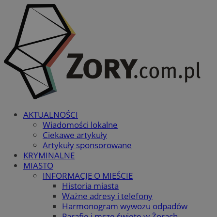
AKTUALNOŚCI
Wiadomości lokalne
Ciekawe artykuły
Artykuły sponsorowane
KRYMINALNE
MIASTO
INFORMACJE O MIEŚCIE
Historia miasta
Ważne adresy i telefony
Harmonogram wywozu odpadów
Parafie i msze święte w Żorach