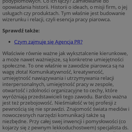
podyplomowych. Co ich łączy? Zamiłowanie do
opowiadania historii. Historii o ideach, o misji firm, o jej
usługach czy produktach. Tym właśnie jest budowanie
wizerunku i relacji, czyli esencja pracy piarowca.
Sprawdź także:
Czym zajmuje się Agencja PR?
Właściwie równie ważne jak wyksztalcenie kierunkowe,
a może nawet ważniejsze, są konkretne umiejętności
społeczne. To one właśnie w zawodzie piarowca są na
wagę złota! Komunikatywność, kreatywność,
umiejętność nawiązywania i utrzymywania relacji
interpersonalnych, umiejętność pracy w zespole,
otwartość i zdolności organizacyjne to cechy, które
wyróżniają przedstawicieli tego zawodu. Bardzo ważna
jest też przebojowość. Nieśmiałość w tej profesji z
pewnością się nie sprawdzi. Znajomość świata mediów i
nowoczesnych narzędzi komunikacji także są
niezbędne. Przy całej swej inwencji i pomysłowości (co
kojarzy się z pewnym lekkoduchostwem) specjalista ds.