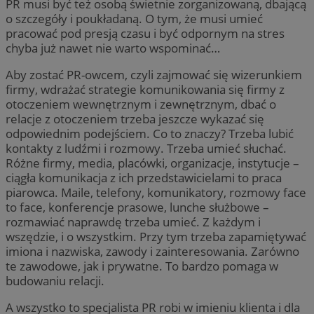
PR musi być też osobą świetnie zorganizowaną, dbającą
o szczegóły i poukładaną. O tym, że musi umieć
pracować pod presją czasu i być odpornym na stres
chyba już nawet nie warto wspominać…
Aby zostać PR-owcem, czyli zajmować się wizerunkiem
firmy, wdrażać strategie komunikowania się firmy z
otoczeniem wewnętrznym i zewnętrznym, dbać o
relacje z otoczeniem trzeba jeszcze wykazać się
odpowiednim podejściem. Co to znaczy? Trzeba lubić
kontakty z ludźmi i rozmowy. Trzeba umieć słuchać.
Różne firmy, media, placówki, organizacje, instytucje –
ciągła komunikacja z ich przedstawicielami to praca
piarowca. Maile, telefony, komunikatory, rozmowy face
to face, konferencje prasowe, lunche służbowe –
rozmawiać naprawdę trzeba umieć. Z każdym i
wszędzie, i o wszystkim. Przy tym trzeba zapamiętywać
imiona i nazwiska, zawody i zainteresowania. Zarówno
te zawodowe, jak i prywatne. To bardzo pomaga w
budowaniu relacji.
A wszystko to specjalista PR robi w imieniu klienta i dla