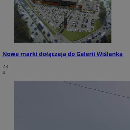
Nowe marki dołączają do Galerii Wiślanka
23
4