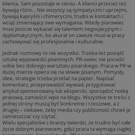
klienta. Sam pozostaje w cieniu. A klienci przecież też
bywają różni… Nie wszyscy są sympatyczni i uprzejmi,
bywają kapryśni i chimeryczni, trudni w kontaktach i
wciąż zmieniający swe wymagania. Wtedy piarowiec
musi jeszcze wykazać się talentem negocjacyjnym i
dyplomatycznym, bo akurat on zawsze musi w pracy
zachowywać się profesjonalnie i kulturalnie.
Jednak rozmowy to nie wszystko. Trzeba też posiąść
sztukę wypowiedzi pisemnych. PR-owiec nie poradzi
sobie bez dobrego warsztatu pisarskiego. Praca w PR w
dużej mierze opiera się na słowie pisanym. Pomysły,
idee, strategie trzeba przelać na papier. Napisać
komentarz, przeprowadzić wywiad, przygotować
artykuł sponsorowany lub ekspercki, sporządzić notkę
prasową, zamieścić wpis na blogu. Wszystkie te treści z
jednej strony muszą być konkretne i rzeczowe, a z
drugiej – ciekawe, żeby media czy publiczność chcieli je
zamieszczać czy czytać.
Wielu specjalistów z branży twierdzi, że trudno być całe
życie dobrym piarowcem, gdyż praca ta wymaga ciągłej