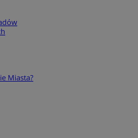
adów
ch
ie Miasta?