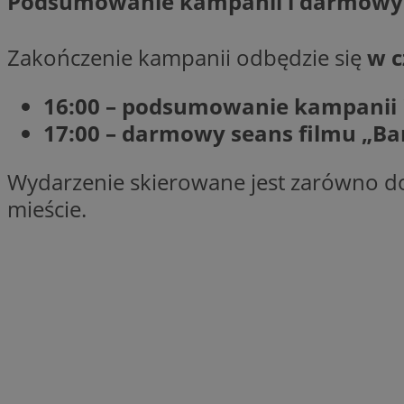
Podsumowanie kampanii i darmowy 
Zakończenie kampanii odbędzie się
w c
li_gc
16:00 – podsumowanie kampanii
CookieScriptConse
17:00 – darmowy seans filmu „Ba
Wydarzenie skierowane jest zarówno do d
mieście.
Nazwa
Nazwa
Nazwa
gid_CAESEEbgrCsX
_ga_L2744325BY
__mguid_
tt_viewer
_ga
DSID
ADKUID