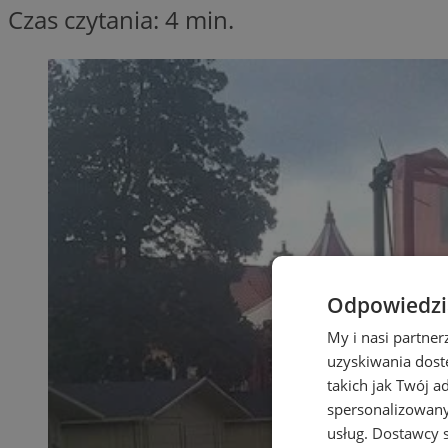
Czas czytania: 4 min.
Odpowiedzia
My i nasi partne
uzyskiwania dost
takich jak Twój a
spersonalizowanyc
usług.
Dostawcy s