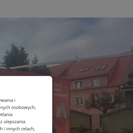
ywania i
danych osobowych,
etlania
az ulepszania
 i innych celach,