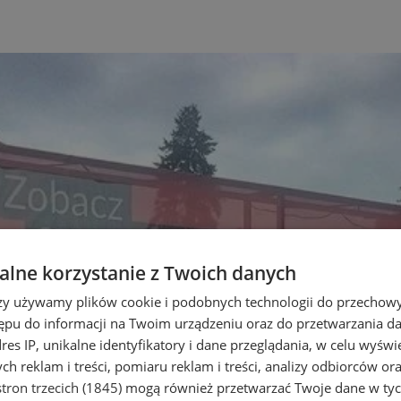
lne korzystanie z Twoich danych
rzy używamy plików cookie i podobnych technologii do przechow
ępu do informacji na Twoim urządzeniu oraz do przetwarzania 
dres IP, unikalne identyfikatory i dane przeglądania, w celu wyświ
h reklam i treści, pomiaru reklam i treści, analizy odbiorców or
tron trzecich (1845)
mogą również przetwarzać Twoje dane w tych