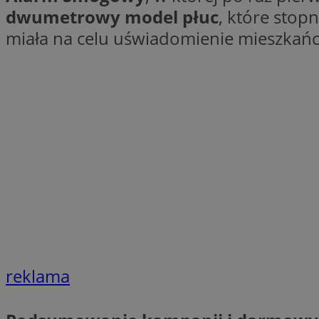
dwumetrowy model płuc
, które stop
SessID
miała na celu uświadomienie mieszkań
QeSessID
MvSessID
__cf_bm
suid
INGRESSCOOKIE
euds
VISITOR_PRIVACY_
reklama