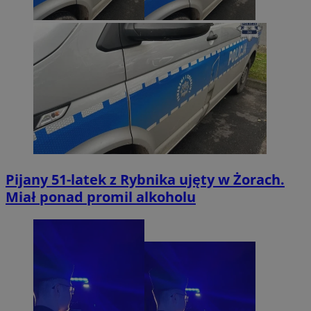
Pijany 51-latek z Rybnika ujęty w Żorach.
Miał ponad promil alkoholu