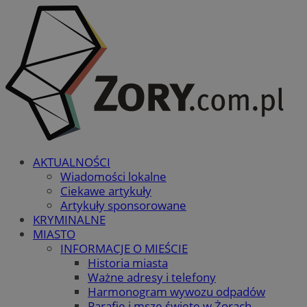
AKTUALNOŚCI
Wiadomości lokalne
Ciekawe artykuły
Artykuły sponsorowane
KRYMINALNE
MIASTO
INFORMACJE O MIEŚCIE
Historia miasta
Ważne adresy i telefony
Harmonogram wywozu odpadów
Parafie i msze święte w Żorach