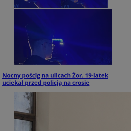
Nocny pościg na ulicach Żor. 19-latek
uciekał przed policją na crosie