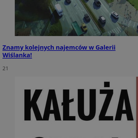
Znamy kolejnych najemców w Galerii
Wiślanka!
21