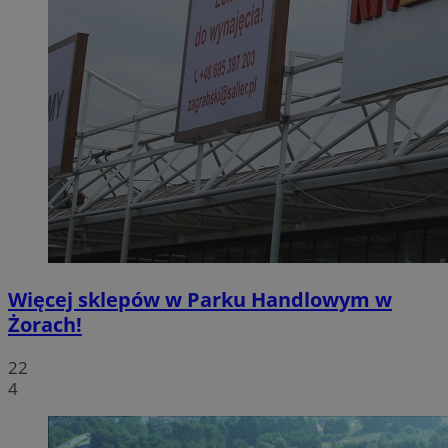
Więcej sklepów w Parku Handlowym w
Żorach!
22
4