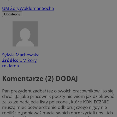
UM Żory
Waldemar Socha
Udostępnij
Sylwia Machowska
Źródło:
UM Żory
reklama
Komentarze (2)
DODAJ
Pan prezydent zadbał też o swoich pracowników i to się
chwali.Ja jako pracownik poczty nie wiem jak dziękować
za to ,ze nadajecie listy polecone , które KONIECZNIE
muszą mieć potwierdzenie odbioru( czego nigdy nie
robiliście ,ponieważ macie swoich doreczycieli ups...ich