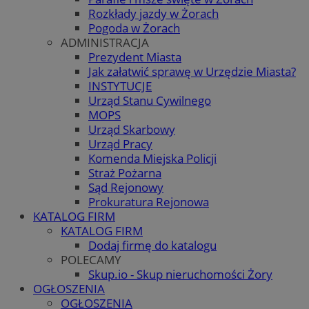
Rozkłady jazdy w Żorach
Pogoda w Żorach
ADMINISTRACJA
Prezydent Miasta
Jak załatwić sprawę w Urzędzie Miasta?
INSTYTUCJE
Urząd Stanu Cywilnego
MOPS
Urząd Skarbowy
Urząd Pracy
Komenda Miejska Policji
Straż Pożarna
Sąd Rejonowy
Prokuratura Rejonowa
KATALOG FIRM
KATALOG FIRM
Dodaj firmę do katalogu
POLECAMY
Skup.io - Skup nieruchomości Żory
OGŁOSZENIA
OGŁOSZENIA