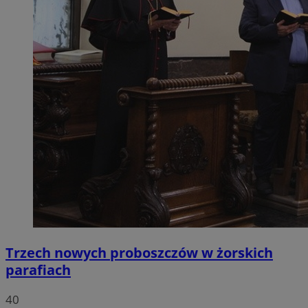
Trzech nowych proboszczów w żorskich
parafiach
40