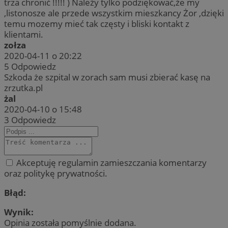
trza chronić !!!!! ) Należy tylko podziękować,że my
,listonosze ale przede wszystkim mieszkancy Żor ,dzięki
temu mozemy mieć tak częsty i bliski kontakt z
klientami.
zołza
2020-04-11 o 20:22
5
Odpowiedz
Szkoda że szpital w zorach sam musi zbierać kasę na
zrzutka.pl
żal
2020-04-10 o 15:48
3
Odpowiedz
Akceptuję regulamin zamieszczania komentarzy
oraz politykę prywatności.
Błąd:
Wynik:
Opinia została pomyślnie dodana.