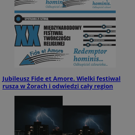
Jubileusz Fide et Amore. Wielki festiwal
rusza w Żorach i odwiedzi cały region