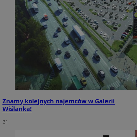
Znamy kolejnych najemców w Galerii
Wiślanka!
21