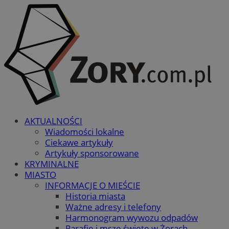
AKTUALNOŚCI
Wiadomości lokalne
Ciekawe artykuły
Artykuły sponsorowane
KRYMINALNE
MIASTO
INFORMACJE O MIEŚCIE
Historia miasta
Ważne adresy i telefony
Harmonogram wywozu odpadów
Parafie i msze święte w Żorach