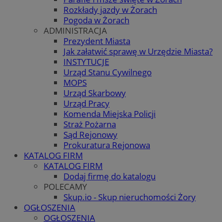
Rozkłady jazdy w Żorach
Pogoda w Żorach
ADMINISTRACJA
Prezydent Miasta
Jak załatwić sprawę w Urzędzie Miasta?
INSTYTUCJE
Urząd Stanu Cywilnego
MOPS
Urząd Skarbowy
Urząd Pracy
Komenda Miejska Policji
Straż Pożarna
Sąd Rejonowy
Prokuratura Rejonowa
KATALOG FIRM
KATALOG FIRM
Dodaj firmę do katalogu
POLECAMY
Skup.io - Skup nieruchomości Żory
OGŁOSZENIA
OGŁOSZENIA