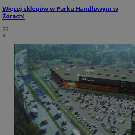
Więcej sklepów w Parku Handlowym w
Żorach!
22
4