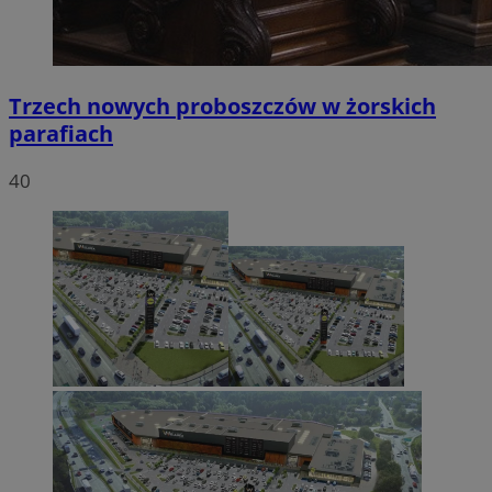
Trzech nowych proboszczów w żorskich
parafiach
40