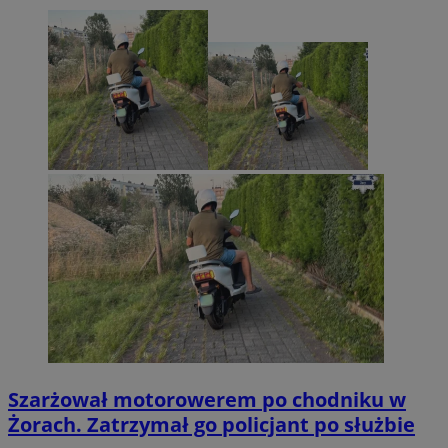
Szarżował motorowerem po chodniku w
Żorach. Zatrzymał go policjant po służbie