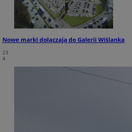
Nowe marki dołączają do Galerii Wiślanka
23
4