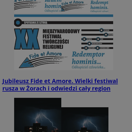
Jubileusz Fide et Amore. Wielki festiwal
rusza w Żorach i odwiedzi cały region