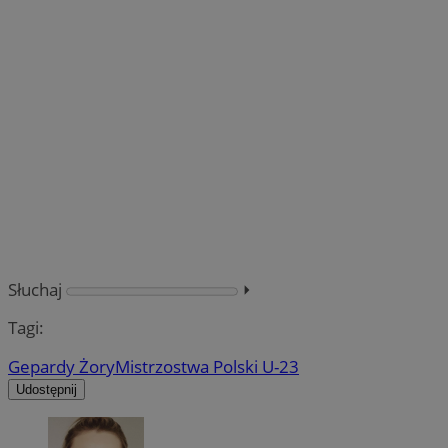
Słuchaj
⏵︎
Tagi:
Gepardy Żory
Mistrzostwa Polski U-23
Udostępnij