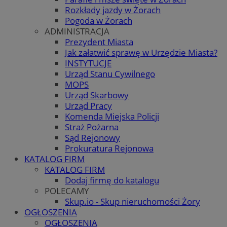
Rozkłady jazdy w Żorach
Pogoda w Żorach
ADMINISTRACJA
Prezydent Miasta
Jak załatwić sprawę w Urzędzie Miasta?
INSTYTUCJE
Urząd Stanu Cywilnego
MOPS
Urząd Skarbowy
Urząd Pracy
Komenda Miejska Policji
Straż Pożarna
Sąd Rejonowy
Prokuratura Rejonowa
KATALOG FIRM
KATALOG FIRM
Dodaj firmę do katalogu
POLECAMY
Skup.io - Skup nieruchomości Żory
OGŁOSZENIA
OGŁOSZENIA