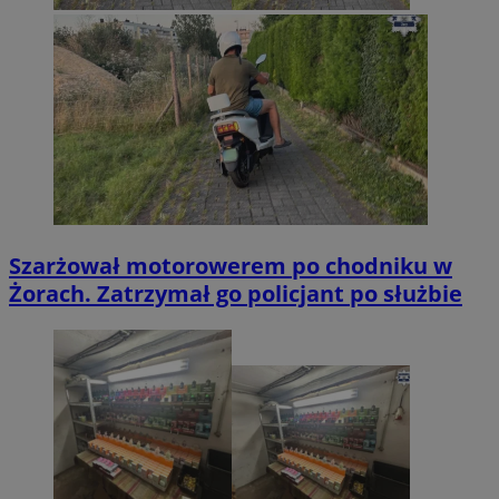
Szarżował motorowerem po chodniku w
Żorach. Zatrzymał go policjant po służbie