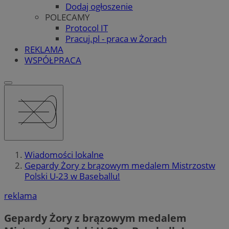
Dodaj ogłoszenie
POLECAMY
Protocol IT
Pracuj.pl - praca w Żorach
REKLAMA
WSPÓŁPRACA
Wiadomości lokalne
Gepardy Żory z brązowym medalem Mistrzostw
Polski U-23 w Baseballu!
reklama
Gepardy Żory z brązowym medalem