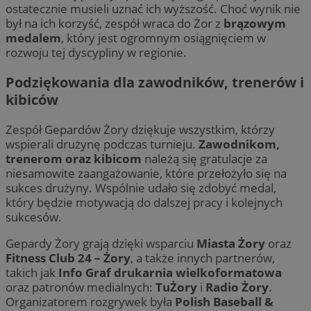
ostatecznie musieli uznać ich wyższość. Choć wynik nie
był na ich korzyść, zespół wraca do Żor z
brązowym
medalem
, który jest ogromnym osiągnięciem w
rozwoju tej dyscypliny w regionie.
Podziękowania dla zawodników, trenerów i
kibiców
Zespół Gepardów Żory dziękuje wszystkim, którzy
wspierali drużynę podczas turnieju.
Zawodnikom,
trenerom oraz kibicom
należą się gratulacje za
niesamowite zaangażowanie, które przełożyło się na
sukces drużyny. Wspólnie udało się zdobyć medal,
który będzie motywacją do dalszej pracy i kolejnych
sukcesów.
Gepardy Żory grają dzięki wsparciu
Miasta Żory
oraz
Fitness Club 24 – Żory
, a także innych partnerów,
takich jak
Info Graf drukarnia wielkoformatowa
oraz patronów medialnych:
TuŻory
i
Radio Żory
.
Organizatorem rozgrywek była
Polish Baseball &