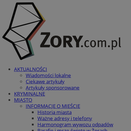
AKTUALNOŚCI
Wiadomości lokalne
Ciekawe artykuły
Artykuły sponsorowane
KRYMINALNE
MIASTO
INFORMACJE O MIEŚCIE
Historia miasta
Ważne adresy i telefony
Harmonogram wywozu odpadów
Parafie i msze święte w Żorach