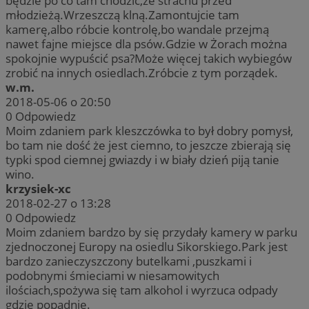
będzie po co tam chodzić,że strachu przed
młodzieżą.Wrzeszczą klną.Zamontujcie tam
kamerę,albo róbcie kontrolę,bo wandale przejmą
nawet fajne miejsce dla psów.Gdzie w Żorach można
spokojnie wypuścić psa?Może więcej takich wybiegów
zrobić na innych osiedlach.Zróbcie z tym porządek.
w.m.
2018-05-06 o 20:50
0
Odpowiedz
Moim zdaniem park kleszczówka to był dobry pomysł,
bo tam nie dość że jest ciemno, to jeszcze zbierają się
typki spod ciemnej gwiazdy i w biały dzień piją tanie
wino.
krzysiek-xc
2018-02-27 o 13:28
0
Odpowiedz
Moim zdaniem bardzo by się przydały kamery w parku
zjednoczonej Europy na osiedlu Sikorskiego.Park jest
bardzo zanieczyszczony butelkami ,puszkami i
podobnymi śmieciami w niesamowitych
ilościach,spożywa się tam alkohol i wyrzuca odpady
gdzie popadnie.