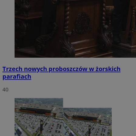
Trzech nowych proboszczów w żorskich
parafiach
40