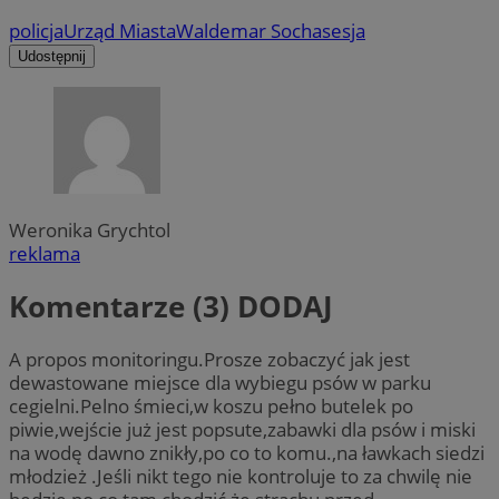
policja
Urząd Miasta
Waldemar Socha
sesja
Udostępnij
Weronika Grychtol
reklama
Komentarze (3)
DODAJ
A propos monitoringu.Prosze zobaczyć jak jest
dewastowane miejsce dla wybiegu psów w parku
cegielni.Pelno śmieci,w koszu pełno butelek po
piwie,wejście już jest popsute,zabawki dla psów i miski
na wodę dawno znikły,po co to komu.,na ławkach siedzi
młodzież .Jeśli nikt tego nie kontroluje to za chwilę nie