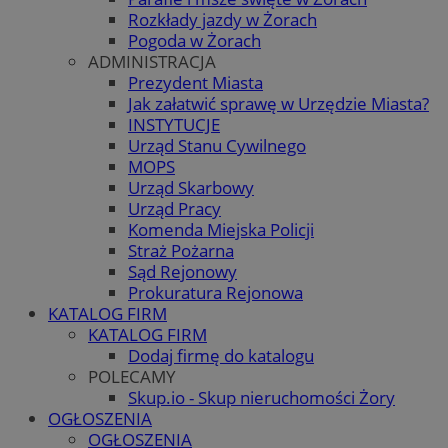
Rozkłady jazdy w Żorach
Pogoda w Żorach
ADMINISTRACJA
Prezydent Miasta
Jak załatwić sprawę w Urzędzie Miasta?
INSTYTUCJE
Urząd Stanu Cywilnego
MOPS
Urząd Skarbowy
Urząd Pracy
Komenda Miejska Policji
Straż Pożarna
Sąd Rejonowy
Prokuratura Rejonowa
KATALOG FIRM
KATALOG FIRM
Dodaj firmę do katalogu
POLECAMY
Skup.io - Skup nieruchomości Żory
OGŁOSZENIA
OGŁOSZENIA