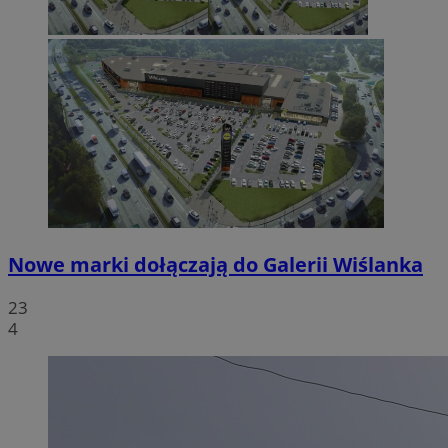
Nowe marki dołączają do Galerii Wiślanka
23
4