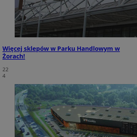
Więcej sklepów w Parku Handlowym w
Żorach!
22
4