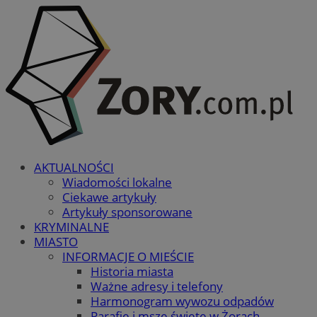
AKTUALNOŚCI
Wiadomości lokalne
Ciekawe artykuły
Artykuły sponsorowane
KRYMINALNE
MIASTO
INFORMACJE O MIEŚCIE
Historia miasta
Ważne adresy i telefony
Harmonogram wywozu odpadów
Parafie i msze święte w Żorach