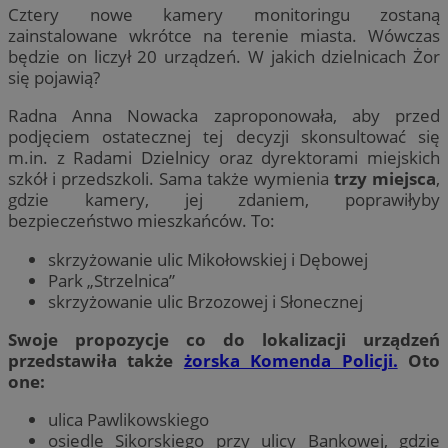
Cztery nowe kamery monitoringu zostaną
zainstalowane wkrótce na terenie miasta. Wówczas
będzie on liczył 20 urządzeń. W jakich dzielnicach Żor
się pojawią?
Radna Anna Nowacka zaproponowała, aby przed
podjęciem ostatecznej tej decyzji skonsultować się
m.in. z Radami Dzielnicy oraz dyrektorami miejskich
szkół i przedszkoli. Sama także wymienia
trzy miejsca
,
gdzie kamery, jej zdaniem, poprawiłyby
bezpieczeństwo mieszkańców. To:
skrzyżowanie ulic Mikołowskiej i Dębowej
Park „Strzelnica”
skrzyżowanie ulic Brzozowej i Słonecznej
Swoje propozycje co do lokalizacji urządzeń
przedstawiła także
żorska Komenda Policji.
Oto
one:
ulica Pawlikowskiego
osiedle Sikorskiego przy ulicy Bankowej, gdzie