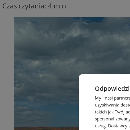
Czas czytania: 4 min.
Odpowiedzia
My i nasi partne
uzyskiwania dost
takich jak Twój a
spersonalizowanyc
usług.
Dostawcy s