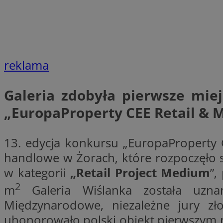
li_gc
reklama
CookieScriptConse
Galeria zdobyła pierwsze mie
„EuropaProperty CEE Retail & 
Nazwa
Nazwa
13. edycja konkursu „EuropaProperty C
Nazwa
gid_CAESEEbgrCsX
_ga_L2744325BY
handlowe w Żorach, które rozpoczęło s
__mguid_
tt_viewer
w kategorii
„Retail Project Medium
”,
_ga
2
m
Galeria Wiślanka została uzna
DSID
Międzynarodowe, niezależne jury z
uhonorowało polski obiekt pierwszym mi
ADKUID