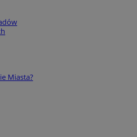
adów
ch
ie Miasta?