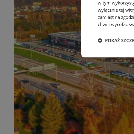
w tym wykorzysty
wyłącznie tej wi
zamiast na zgodz
chwili wycofać s
POKAŻ SZCZ
Niezbędne
Ni
Niezbędne pliki cook
zarządzanie kontem. 
Nazwa