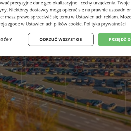
wać precyzyjne dane geolokalizacyjne i cechy urządzenia. Twoje
tryny. Niektórzy dostawcy mogą opierać się na prawnie uzasadnio
ie; masz prawo sprzeciwić się temu w
Ustawieniach reklam
. Może
woją zgodę w
Ustawieniach plików cookie
.
Polityka prywatności
EGÓŁY
ODRZUĆ WSZYSTKIE
PRZEJDŹ 
Wydajność
Targetowanie
Funkcjonalność
Ni
ezbędne
Wydajność
Targetowanie
Funkcjonalność
Niesklasyfikow
ie umożliwiają korzystanie z podstawowych funkcji strony internetowej, takich jak log
Bez niezbędnych plików cookie nie można prawidłowo korzystać ze strony internetowe
Okres
Provider
/
Domena
Opis
przechowywania