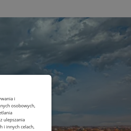
ywania i
danych osobowych,
etlania
az ulepszania
 i innych celach,