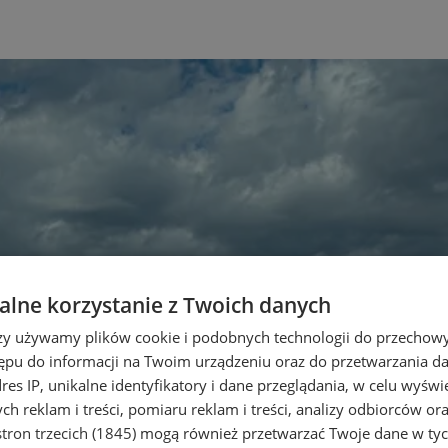
lne korzystanie z Twoich danych
rzy używamy plików cookie i podobnych technologii do przechow
ępu do informacji na Twoim urządzeniu oraz do przetwarzania 
dres IP, unikalne identyfikatory i dane przeglądania, w celu wyświ
h reklam i treści, pomiaru reklam i treści, analizy odbiorców or
tron trzecich (1845)
mogą również przetwarzać Twoje dane w tych