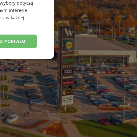
 wybory dotyczą
nym interesie
sz w każdej
DO PORTALU
esklasyfikowane
ane
owanie użytkownika i
j.