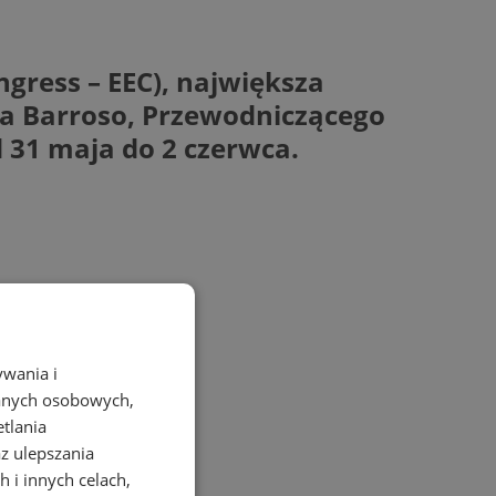
gress – EEC), największa
a Barroso, Przewodniczącego
d 31 maja do 2 czerwca.
ywania i
danych osobowych,
etlania
az ulepszania
 i innych celach,