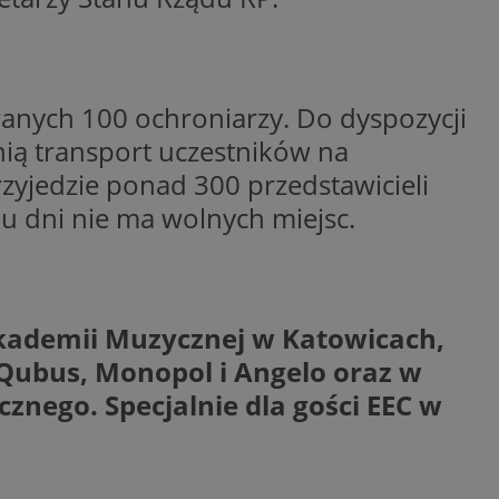
entyfikator sesji.
entyfikator sesji.
entyfikator sesji.
anych 100 ochroniarzy. Do dyspozycji
niania ludzi i
trony internetowej,
ią transport uczestników na
e ważnych raportów
ryny internetowej.
rzyjedzie ponad 300 przedstawicieli
 identyfikatora
ku dni nie ma wolnych miejsc.
erów obsługuje
ekście
lu optymalizacji
Akademii Muzycznej w Katowicach,
 do przechowywania
niu do usług
 Qubus, Monopol i Angelo oraz w
e, czy użytkownik
enia lub reklamy.
ego. Specjalnie dla gości EEC w
nformacje o zgodzie
ncjach dotyczących
ia z witryny.
olityki prywatności
ich przestrzeganie
temu użytkownik nie