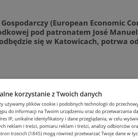
s Gospodarczy (European Economic Con
rodkowej pod patronatem José Manuel
 odbędzie się w Katowicach, potrwa o
lne korzystanie z Twoich danych
rzy używamy plików cookie i podobnych technologii do przechow
ępu do informacji na Twoim urządzeniu oraz do przetwarzania 
dres IP, unikalne identyfikatory i dane przeglądania, w celu wyświ
h reklam i treści, pomiaru reklam i treści, analizy odbiorców or
tron trzecich (1845)
mogą również przetwarzać Twoje dane w tych