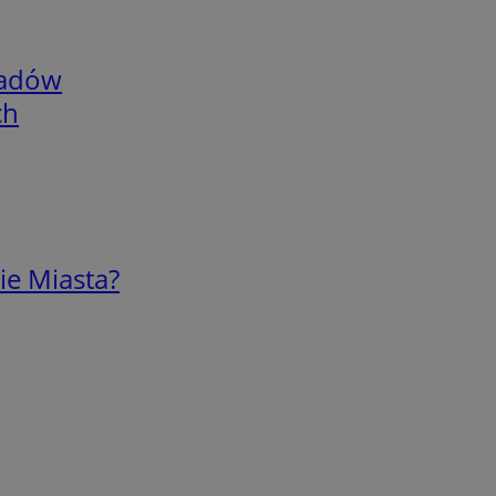
adów
ch
ie Miasta?