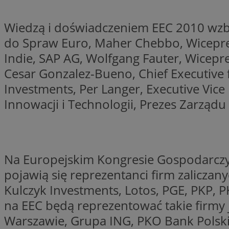
Wiedzą i doświadczeniem EEC 2010 wzbo
li_gc
do Spraw Euro, Maher Chebbo, Wiceprezy
Indie, SAP AG, Wolfgang Fauter, Wicepre
CookieScriptConse
Cesar Gonzalez-Bueno, Chief Executive 
Investments, Per Langer, Executive Vice
Innowacji i Technologii, Prezes Zarząd
Nazwa
Nazwa
Nazwa
gid_CAESEEbgrCsX
Na Europejskim Kongresie Gospodarczym
_ga_L2744325BY
__mguid_
tt_viewer
pojawią się reprezentanci firm zaliczany
_ga
Kulczyk Investments, Lotos, PGE, PKP, P
DSID
na EEC będą reprezentować takie firmy
Warszawie, Grupa ING, PKO Bank Polski. 
ADKUID