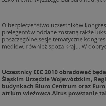
SessID
QeSessID
MvSessID
O bezpieczeństwo uczestników kongresu
__cf_bm
prelegentów oddane zostaną także luks
poszczególne sesje tematyczne kongresu.
suid
mediów, również spoza kraju. W dobrych
INGRESSCOOKIE
Uczestnicy EEC 2010 obradować będą
euds
Śląskim Urzędzie Wojewódzkim, Regio
budynkach Biuro Centrum oraz Euro 
VISITOR_PRIVACY_
atrium wieżowca Altus powstanie t