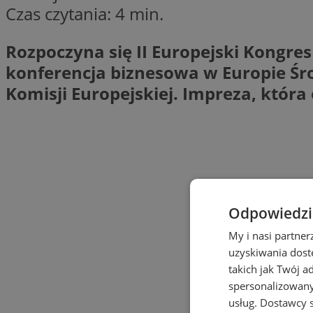
Czas czytania: 4 min.
Rozpoczyna się II Europejski Kongre
konferencja biznesowa w Europie Ś
Komisji Europejskiej. Impreza, która
Odpowiedzia
My i nasi partne
uzyskiwania dost
takich jak Twój a
spersonalizowanyc
usług.
Dostawcy s