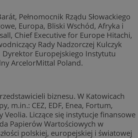
woich preferencji,
 z regulacjami
 Barát, Pełnomocnik Rządu Słowackiego
y gościa na
owe, Europa, Bliski Wschód, Afryka i
nych celów
ll, Chief Executive for Europe Hitachi,
rzez usługę Cookie-
ewodniczący Rady Nadzorczej Kulczyk
preferencji
 na pliki cookie.
, Dyrektor Europejskiego Instytutu
ookie Cookie-
ny ArcelorMittal Poland.
zedstawicieli biznesu. W Katowicach
lytics do
ookie jest używany
iewer”, aby pomóc
acznej identyfikacji
py, m.in.: CEZ, EDF, Enea, Fortum,
e widzisz w naszych
dostępu do strony
Analytics - co
ej, aby śledzić
anej usługi
Veolia. Liczące się instytucje finansowe
e użytkowników i
rozróżniania
 konkretnej
. Pomaga w
e losowo
zyfrowany /
ełda Papierów Wartościowych w
ta. Jest on
izowanych
nie i służy do
ości polskiej, europejskiej i światowej
eń użytkowników i
 sesji i kampanii
ry identyfikuje
iu korzystania z