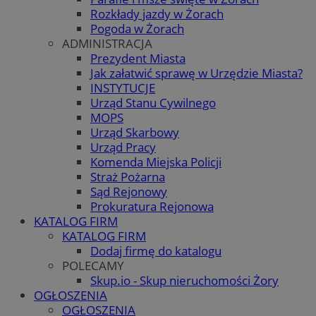
Rozkłady jazdy w Żorach
Pogoda w Żorach
ADMINISTRACJA
Prezydent Miasta
Jak załatwić sprawę w Urzędzie Miasta?
INSTYTUCJE
Urząd Stanu Cywilnego
MOPS
Urząd Skarbowy
Urząd Pracy
Komenda Miejska Policji
Straż Pożarna
Sąd Rejonowy
Prokuratura Rejonowa
KATALOG FIRM
KATALOG FIRM
Dodaj firmę do katalogu
POLECAMY
Skup.io - Skup nieruchomości Żory
OGŁOSZENIA
OGŁOSZENIA