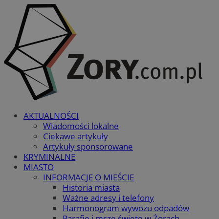
AKTUALNOŚCI
Wiadomości lokalne
Ciekawe artykuły
Artykuły sponsorowane
KRYMINALNE
MIASTO
INFORMACJE O MIEŚCIE
Historia miasta
Ważne adresy i telefony
Harmonogram wywozu odpadów
Parafie i msze święte w Żorach