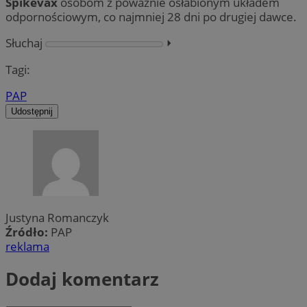
Spikevax
osobom z poważnie osłabionym układem
odpornościowym, co najmniej 28 dni po drugiej dawce.
Słuchaj
⏵︎
Tagi:
PAP
Udostępnij
Justyna Romanczyk
Źródło:
PAP
reklama
Dodaj komentarz