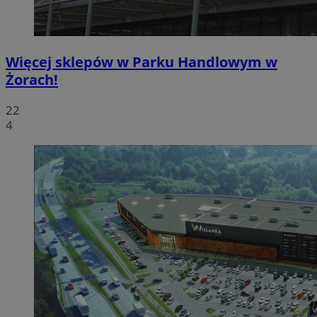
Więcej sklepów w Parku Handlowym w
Żorach!
22
4