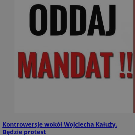
Kontrowersje wokół Wojciecha Kałuży.
Będzie protest