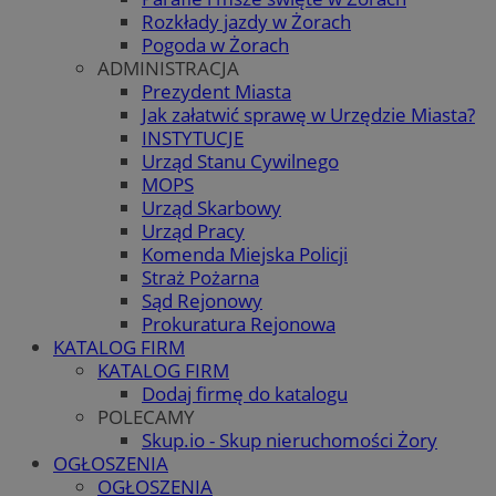
Rozkłady jazdy w Żorach
Pogoda w Żorach
ADMINISTRACJA
Prezydent Miasta
Jak załatwić sprawę w Urzędzie Miasta?
INSTYTUCJE
Urząd Stanu Cywilnego
MOPS
Urząd Skarbowy
Urząd Pracy
Komenda Miejska Policji
Straż Pożarna
Sąd Rejonowy
Prokuratura Rejonowa
KATALOG FIRM
KATALOG FIRM
Dodaj firmę do katalogu
POLECAMY
Skup.io - Skup nieruchomości Żory
OGŁOSZENIA
OGŁOSZENIA