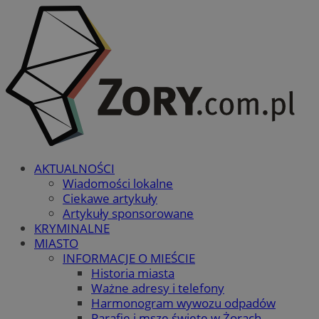
AKTUALNOŚCI
Wiadomości lokalne
Ciekawe artykuły
Artykuły sponsorowane
KRYMINALNE
MIASTO
INFORMACJE O MIEŚCIE
Historia miasta
Ważne adresy i telefony
Harmonogram wywozu odpadów
Parafie i msze święte w Żorach