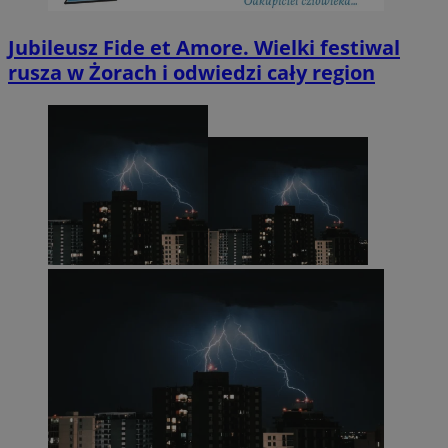
Jubileusz Fide et Amore. Wielki festiwal
rusza w Żorach i odwiedzi cały region