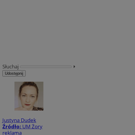
Słuchaj
⏵︎
Udostępnij
Justyna Dudek
Źródło:
UM Żory
reklama