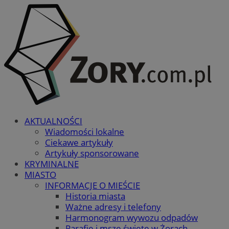
AKTUALNOŚCI
Wiadomości lokalne
Ciekawe artykuły
Artykuły sponsorowane
KRYMINALNE
MIASTO
INFORMACJE O MIEŚCIE
Historia miasta
Ważne adresy i telefony
Harmonogram wywozu odpadów
Parafie i msze święte w Żorach