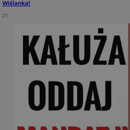
Wiślanka!
21