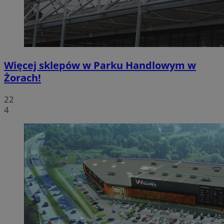
Więcej sklepów w Parku Handlowym w
Żorach!
22
4