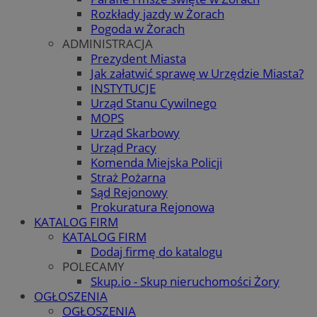
Rozkłady jazdy w Żorach
Pogoda w Żorach
ADMINISTRACJA
Prezydent Miasta
Jak załatwić sprawę w Urzędzie Miasta?
INSTYTUCJE
Urząd Stanu Cywilnego
MOPS
Urząd Skarbowy
Urząd Pracy
Komenda Miejska Policji
Straż Pożarna
Sąd Rejonowy
Prokuratura Rejonowa
KATALOG FIRM
KATALOG FIRM
Dodaj firmę do katalogu
POLECAMY
Skup.io - Skup nieruchomości Żory
OGŁOSZENIA
OGŁOSZENIA