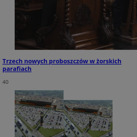
Trzech nowych proboszczów w żorskich
parafiach
40