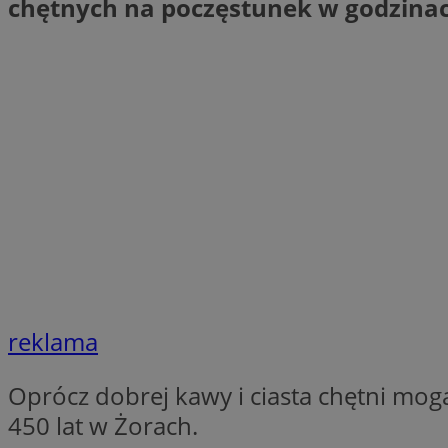
chętnych na poczęstunek w godzinach
SessID
QeSessID
MvSessID
__cf_bm
suid
INGRESSCOOKIE
euds
reklama
VISITOR_PRIVACY_
Oprócz dobrej kawy i ciasta chętni mogą
450 lat w Żorach.