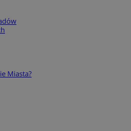
adów
ch
ie Miasta?