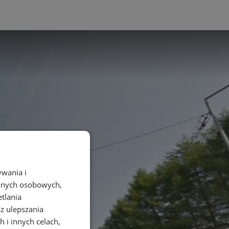
ywania i
danych osobowych,
etlania
az ulepszania
 i innych celach,