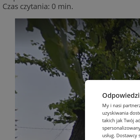
Czas czytania: 0 min.
Odpowiedzia
My i nasi partne
uzyskiwania dost
takich jak Twój a
spersonalizowanyc
usług.
Dostawcy s