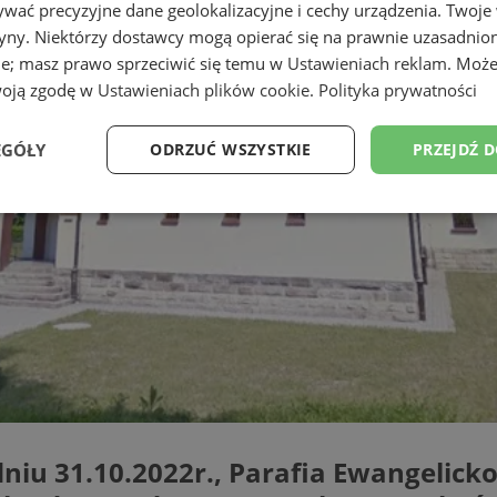
wać precyzyjne dane geolokalizacyjne i cechy urządzenia. Twoje
tryny. Niektórzy dostawcy mogą opierać się na prawnie uzasadnio
ie; masz prawo sprzeciwić się temu w
Ustawieniach reklam
. Może
woją zgodę w
Ustawieniach plików cookie
.
Polityka prywatności
EGÓŁY
ODRZUĆ WSZYSTKIE
PRZEJDŹ 
Wydajność
Targetowanie
Funkcjonalność
Ni
ezbędne
Wydajność
Targetowanie
Funkcjonalność
Niesklasyfikow
ie umożliwiają korzystanie z podstawowych funkcji strony internetowej, takich jak log
Bez niezbędnych plików cookie nie można prawidłowo korzystać ze strony internetowe
 dniu 31.10.2022r., Parafia Ewangeli
Okres
Provider
/
Domena
Opis
przechowywania