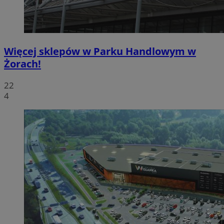
Więcej sklepów w Parku Handlowym w
Żorach!
22
4