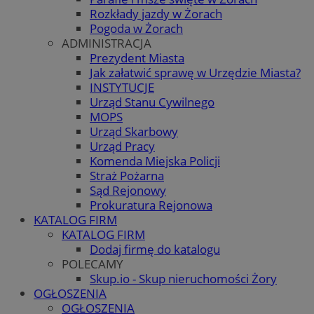
Rozkłady jazdy w Żorach
Pogoda w Żorach
ADMINISTRACJA
Prezydent Miasta
Jak załatwić sprawę w Urzędzie Miasta?
INSTYTUCJE
Urząd Stanu Cywilnego
MOPS
Urząd Skarbowy
Urząd Pracy
Komenda Miejska Policji
Straż Pożarna
Sąd Rejonowy
Prokuratura Rejonowa
KATALOG FIRM
KATALOG FIRM
Dodaj firmę do katalogu
POLECAMY
Skup.io - Skup nieruchomości Żory
OGŁOSZENIA
OGŁOSZENIA