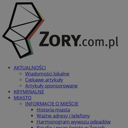
AKTUALNOŚCI
Wiadomości lokalne
Ciekawe artykuły
Artykuły sponsorowane
KRYMINALNE
MIASTO
INFORMACJE O MIEŚCIE
Historia miasta
Ważne adresy i telefony
Harmonogram wywozu odpadów
Parafie i msze święte w Żorach