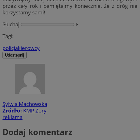
przez cały rok i pamiętajmy koniecznie, że z dróg nie
korzystamy sami!
Słuchaj
⏵︎
Tagi:
policja
kierowcy
Udostępnij
Sylwia Machowska
Źródło:
KMP Żory
reklama
Dodaj komentarz