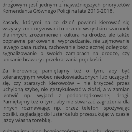
drogowym jest jednym z najważniejszych priorytetów
Komendanta Głównego Policji na lata 2016-2018.
Zasady, którymi na co dzień powinni kierować się
wszyscy zmotoryzowani to przede wszystkim szacunek
dla innych, zrozumienie i kultura na drodze, ale także
poprawne parkowanie, wyprzedzanie, nie zajmowanie
lewego pasa ruchu, zachowanie bezpiecznej odległości,
sygnalizowanie o swoich zamiarach na drodze, czy
unikanie brawury i przekraczania prędkości.
Za kierownicą pamiętajmy też o tym, aby być
tolerancyjnym wobec niedoświadczonych lub uczących
się, czy starszych kierowców – nie krzyczeć przez
uchyloną szybę, nie gestykulować w złości, a w zamian
ułatwić np. wyjazd z podporządkowanej drogi.
Pamiętajmy też o tym, aby nie stwarzać zagrożenia dla
innych rozmawiając np. przez telefon, spożywając
posiłki, zaglądając do lusterka lub przeszukując w czasie
jazdy własną torebkę.
Kultywujmy ideę bezpieczeństwa w ruchu drogowym