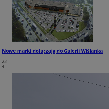
Nowe marki dołączają do Galerii Wiślanka
23
4