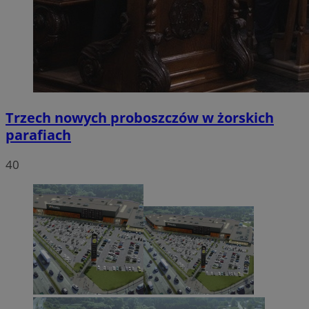
Trzech nowych proboszczów w żorskich
parafiach
40