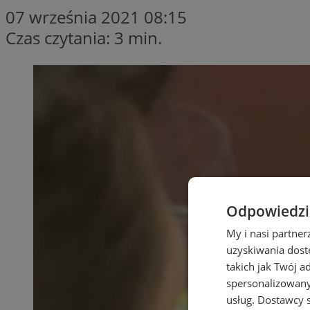
07 września 2021 08:15
Czas czytania: 3 min.
Odpowiedzia
My i nasi partne
uzyskiwania dost
takich jak Twój a
spersonalizowanyc
usług.
Dostawcy s