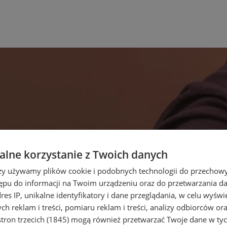
lne korzystanie z Twoich danych
rzy używamy plików cookie i podobnych technologii do przechow
ępu do informacji na Twoim urządzeniu oraz do przetwarzania 
dres IP, unikalne identyfikatory i dane przeglądania, w celu wyświ
h reklam i treści, pomiaru reklam i treści, analizy odbiorców or
tron trzecich (1845)
mogą również przetwarzać Twoje dane w tych