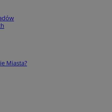
adów
ch
ie Miasta?