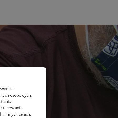
ywania i
danych osobowych,
etlania
az ulepszania
 i innych celach,