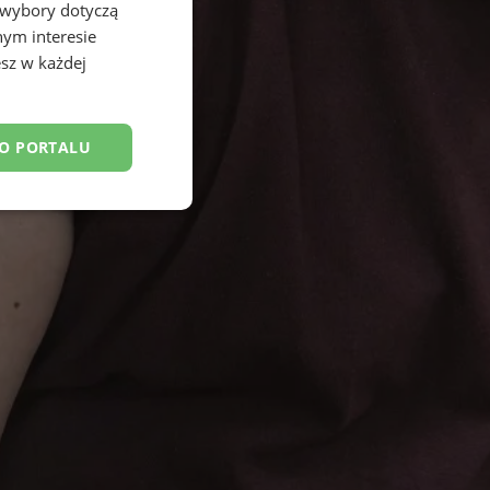
 wybory dotyczą
nym interesie
sz w każdej
DO PORTALU
esklasyfikowane
ane
owanie użytkownika i
j.