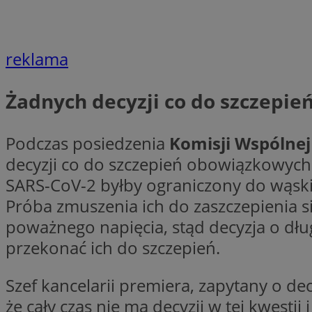
li_gc
reklama
CookieScriptConse
Żadnych decyzji co do szczepi
Podczas posiedzenia
Komisji Wspólne
decyzji co do szczepień obowiązkowych.
Nazwa
SARS-CoV-2 byłby ograniczony do wąski
Nazwa
Nazwa
Próba zmuszenia ich do zaszczepienia
gid_CAESEEbgrCsX
_ga_L2744325BY
poważnego napięcia, stąd decyzja o d
__mguid_
tt_viewer
przekonać ich do szczepień.
_ga
DSID
Szef kancelarii premiera, zapytany o de
że cały czas nie ma decyzji w tej kwestii
ADKUID