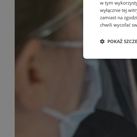
w tym wykorzysty
wyłącznie tej wi
zamiast na zgodz
chwili wycofać s
POKAŻ SZCZ
Niezbędne
Ni
Niezbędne pliki cook
zarządzanie kontem. 
Nazwa