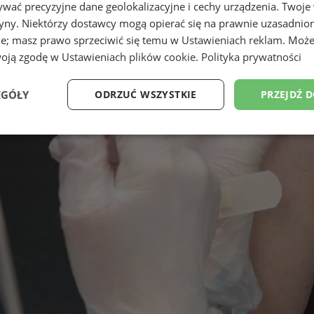
wać precyzyjne dane geolokalizacyjne i cechy urządzenia. Twoje
tryny. Niektórzy dostawcy mogą opierać się na prawnie uzasadnio
ie; masz prawo sprzeciwić się temu w
Ustawieniach reklam
. Może
woją zgodę w
Ustawieniach plików cookie
.
Polityka prywatności
EGÓŁY
ODRZUĆ WSZYSTKIE
PRZEJDŹ 
Wydajność
Targetowanie
Funkcjonalność
Ni
ezbędne
Wydajność
Targetowanie
Funkcjonalność
Niesklasyfikow
ie umożliwiają korzystanie z podstawowych funkcji strony internetowej, takich jak log
Bez niezbędnych plików cookie nie można prawidłowo korzystać ze strony internetowe
Okres
Provider
/
Domena
Opis
przechowywania