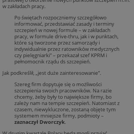
w zakładach pracy.
Po świętach rozpoczniemy szczegółowo
informować, przedstawiać zasady i terminy
szczepień w nowej formule – w zakładach
pracy, w formule drive-thru, jak i w punktach,
które są tworzone przez samorządy i
indywidualnie przez ratowników medycznych
czy pielęgniarki” – przekazał szef KPRM i
pełnomocnik rządu ds szczepień.
Jak podkreślił, „jest duże zainteresowanie”.
Szereg firm dopytuje się o możliwości
szczepienia swoich pracowników. Na razie
chcemy, żeby były to największe firmy, bo
zależy nam na tempie szczepień. Natomiast z
czasem, niewykluczone, zostaną objęte tym
systemem mniejsze firmy, podmioty –
zaznaczył Dworczyk
.
W drugim kwartale Polacy będą mogli przyjąć