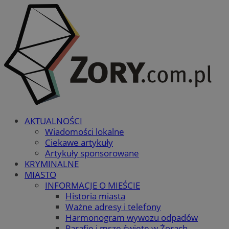
AKTUALNOŚCI
Wiadomości lokalne
Ciekawe artykuły
Artykuły sponsorowane
KRYMINALNE
MIASTO
INFORMACJE O MIEŚCIE
Historia miasta
Ważne adresy i telefony
Harmonogram wywozu odpadów
Parafie i msze święte w Żorach