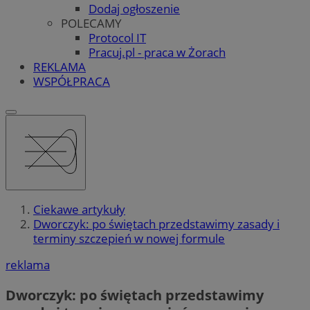
Dodaj ogłoszenie
POLECAMY
Protocol IT
Pracuj.pl - praca w Żorach
REKLAMA
WSPÓŁPRACA
Ciekawe artykuły
Dworczyk: po świętach przedstawimy zasady i
terminy szczepień w nowej formule
reklama
Dworczyk: po świętach przedstawimy