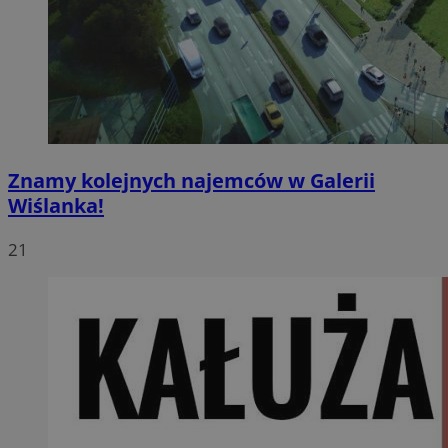
Znamy kolejnych najemców w Galerii
Wiślanka!
21