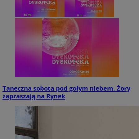
Taneczna sobota pod gołym niebem. Żory
zapraszają na Rynek