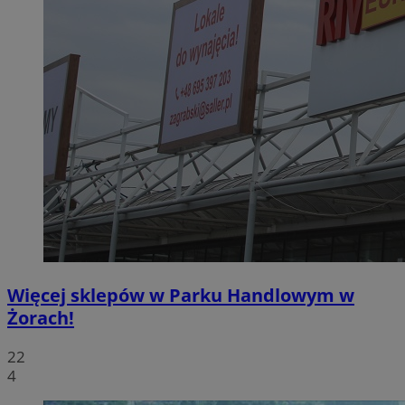
Więcej sklepów w Parku Handlowym w
Żorach!
22
4