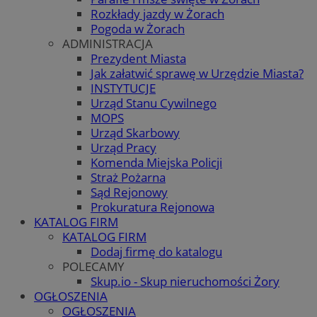
Rozkłady jazdy w Żorach
Pogoda w Żorach
ADMINISTRACJA
Prezydent Miasta
Jak załatwić sprawę w Urzędzie Miasta?
INSTYTUCJE
Urząd Stanu Cywilnego
MOPS
Urząd Skarbowy
Urząd Pracy
Komenda Miejska Policji
Straż Pożarna
Sąd Rejonowy
Prokuratura Rejonowa
KATALOG FIRM
KATALOG FIRM
Dodaj firmę do katalogu
POLECAMY
Skup.io - Skup nieruchomości Żory
OGŁOSZENIA
OGŁOSZENIA