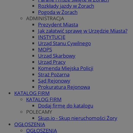
Rozkłady jazdy w Żorach
Pogoda w Żorach
ADMINISTRACJA
Prezydent Miasta
Jak załatwić sprawę w Urzędzie Miasta?
INSTYTUCJE
Urząd Stanu Cywilnego
MOPS
Urząd Skarbowy
Urząd Pracy
Komenda Miejska Policji
Straż Pożarna
Sąd Rejonowy
Prokuratura Rejonowa
KATALOG FIRM
KATALOG FIRM
Dodaj firmę do katalogu
POLECAMY
Skup.io - Skup nieruchomości Żory
OGŁOSZENIA
OGŁOSZENIA