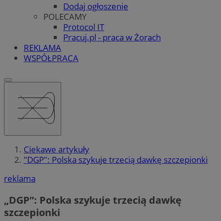
Dodaj ogłoszenie
POLECAMY
Protocol IT
Pracuj.pl - praca w Żorach
REKLAMA
WSPÓŁPRACA
Ciekawe artykuły
"DGP": Polska szykuje trzecią dawkę szczepionki
reklama
„DGP”: Polska szykuje trzecią dawkę
szczepionki