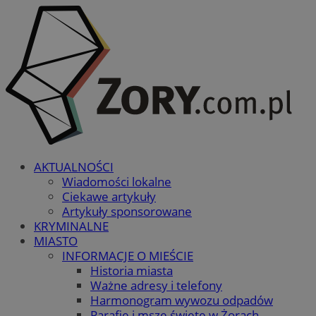
AKTUALNOŚCI
Wiadomości lokalne
Ciekawe artykuły
Artykuły sponsorowane
KRYMINALNE
MIASTO
INFORMACJE O MIEŚCIE
Historia miasta
Ważne adresy i telefony
Harmonogram wywozu odpadów
Parafie i msze święte w Żorach