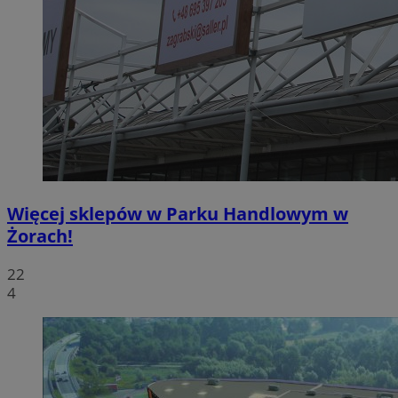
Więcej sklepów w Parku Handlowym w
Żorach!
22
4