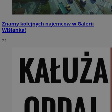
Znamy kolejnych najemców w Galerii
Wiślanka!
21