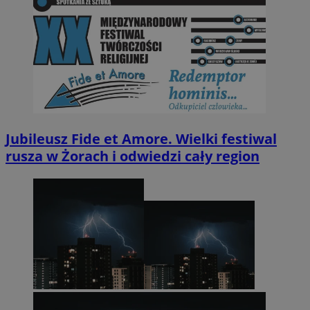
Jubileusz Fide et Amore. Wielki festiwal
rusza w Żorach i odwiedzi cały region