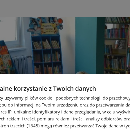
lne korzystanie z Twoich danych
rzy używamy plików cookie i podobnych technologii do przechow
ępu do informacji na Twoim urządzeniu oraz do przetwarzania 
dres IP, unikalne identyfikatory i dane przeglądania, w celu wyświ
h reklam i treści, pomiaru reklam i treści, analizy odbiorców or
tron trzecich (1845)
mogą również przetwarzać Twoje dane w tych