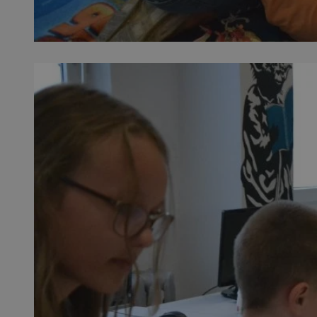
SessID
QeSessID
MvSessID
__cf_bm
suid
INGRESSCOOKIE
euds
VISITOR_PRIVACY_