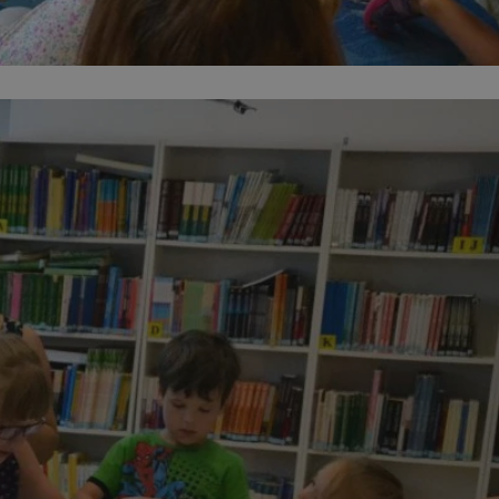
entyfikator sesji.
entyfikator sesji.
entyfikator sesji.
niania ludzi i
trony internetowej,
e ważnych raportów
ryny internetowej.
 identyfikatora
erów obsługuje
ekście
lu optymalizacji
 do przechowywania
niu do usług
e, czy użytkownik
enia lub reklamy.
nformacje o zgodzie
ncjach dotyczących
ia z witryny.
olityki prywatności
ich przestrzeganie
temu użytkownik nie