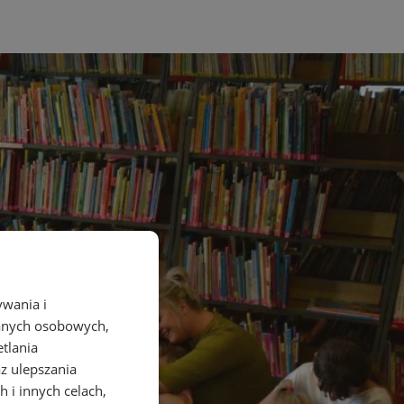
ywania i
danych osobowych,
etlania
az ulepszania
 i innych celach,