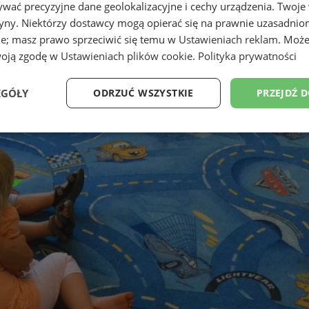
wać precyzyjne dane geolokalizacyjne i cechy urządzenia. Twoje
tryny. Niektórzy dostawcy mogą opierać się na prawnie uzasadnio
ie; masz prawo sprzeciwić się temu w
Ustawieniach reklam
. Może
woją zgodę w
Ustawieniach plików cookie
.
Polityka prywatności
EGÓŁY
ODRZUĆ WSZYSTKIE
PRZEJDŹ 
Wydajność
Targetowanie
Funkcjonalność
Ni
ezbędne
Wydajność
Targetowanie
Funkcjonalność
Niesklasyfikow
ie umożliwiają korzystanie z podstawowych funkcji strony internetowej, takich jak log
Bez niezbędnych plików cookie nie można prawidłowo korzystać ze strony internetowe
Okres
Provider
/
Domena
Opis
przechowywania