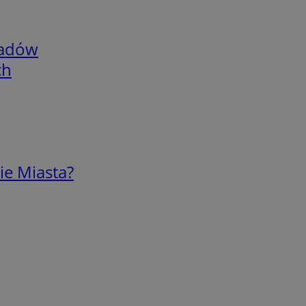
adów
ch
ie Miasta?