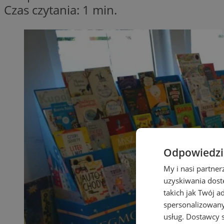
Czas czytania: 1 min.
Odpowiedzia
My i nasi partne
uzyskiwania dost
takich jak Twój a
spersonalizowanyc
usług.
Dostawcy s