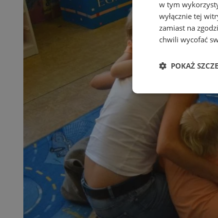
w tym wykorzysty
wyłącznie tej wi
zamiast na zgodz
chwili wycofać s
POKAŻ SZCZ
Niezbędne
Ni
Niezbędne pliki cook
zarządzanie kontem. 
Nazwa