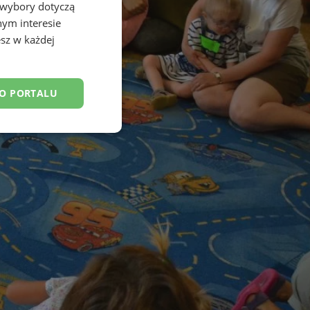
 wybory dotyczą
nym interesie
sz w każdej
DO PORTALU
esklasyfikowane
ane
owanie użytkownika i
j.