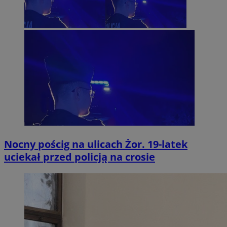
Nocny pościg na ulicach Żor. 19-latek
uciekał przed policją na crosie