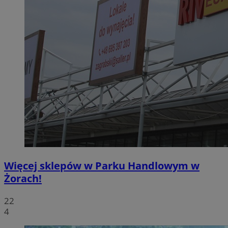
Więcej sklepów w Parku Handlowym w
Żorach!
22
4