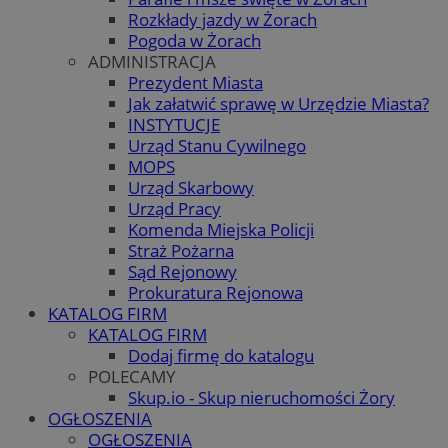
Rozkłady jazdy w Żorach
Pogoda w Żorach
ADMINISTRACJA
Prezydent Miasta
Jak załatwić sprawę w Urzędzie Miasta?
INSTYTUCJE
Urząd Stanu Cywilnego
MOPS
Urząd Skarbowy
Urząd Pracy
Komenda Miejska Policji
Straż Pożarna
Sąd Rejonowy
Prokuratura Rejonowa
KATALOG FIRM
KATALOG FIRM
Dodaj firmę do katalogu
POLECAMY
Skup.io - Skup nieruchomości Żory
OGŁOSZENIA
OGŁOSZENIA