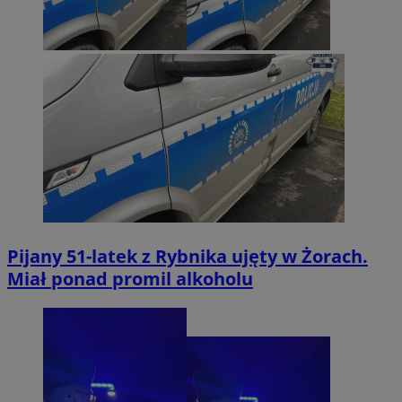
Pijany 51-latek z Rybnika ujęty w Żorach.
Miał ponad promil alkoholu