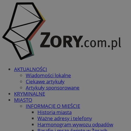
AKTUALNOŚCI
Wiadomości lokalne
Ciekawe artykuły
Artykuły sponsorowane
KRYMINALNE
MIASTO
INFORMACJE O MIEŚCIE
Historia miasta
Ważne adresy i telefony
Harmonogram wywozu odpadów
Parafie i msze święte w Żorach