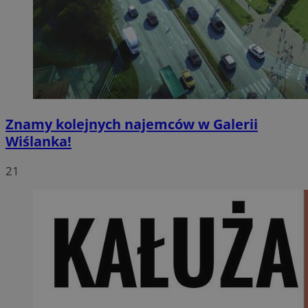
Znamy kolejnych najemców w Galerii
Wiślanka!
21