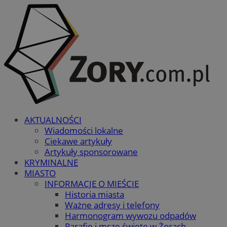
AKTUALNOŚCI
Wiadomości lokalne
Ciekawe artykuły
Artykuły sponsorowane
KRYMINALNE
MIASTO
INFORMACJE O MIEŚCIE
Historia miasta
Ważne adresy i telefony
Harmonogram wywozu odpadów
Parafie i msze święte w Żorach