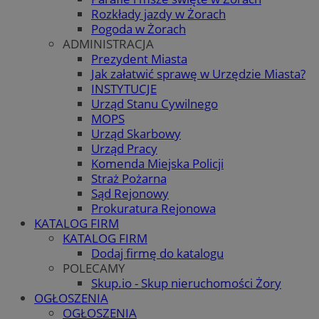
Rozkłady jazdy w Żorach
Pogoda w Żorach
ADMINISTRACJA
Prezydent Miasta
Jak załatwić sprawę w Urzędzie Miasta?
INSTYTUCJE
Urząd Stanu Cywilnego
MOPS
Urząd Skarbowy
Urząd Pracy
Komenda Miejska Policji
Straż Pożarna
Sąd Rejonowy
Prokuratura Rejonowa
KATALOG FIRM
KATALOG FIRM
Dodaj firmę do katalogu
POLECAMY
Skup.io - Skup nieruchomości Żory
OGŁOSZENIA
OGŁOSZENIA