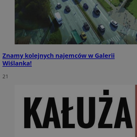
Znamy kolejnych najemców w Galerii
Wiślanka!
21