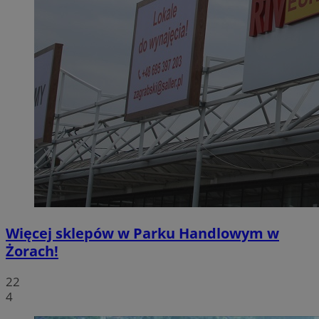
Więcej sklepów w Parku Handlowym w
Żorach!
22
4