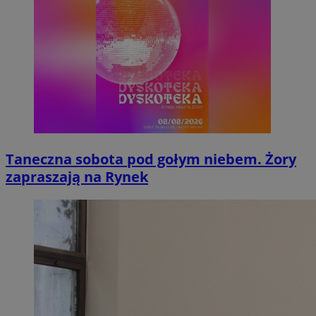
Taneczna sobota pod gołym niebem. Żory
zapraszają na Rynek