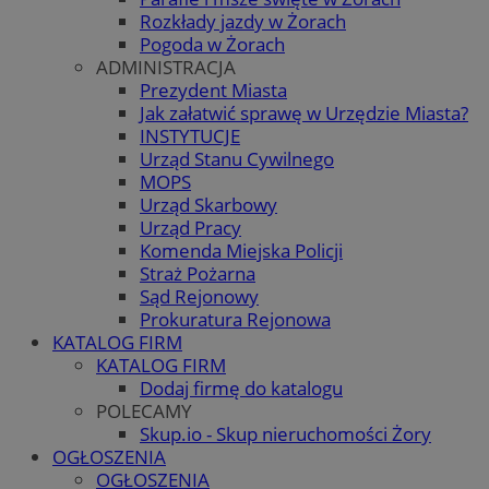
Rozkłady jazdy w Żorach
Pogoda w Żorach
ADMINISTRACJA
Prezydent Miasta
Jak załatwić sprawę w Urzędzie Miasta?
INSTYTUCJE
Urząd Stanu Cywilnego
MOPS
Urząd Skarbowy
Urząd Pracy
Komenda Miejska Policji
Straż Pożarna
Sąd Rejonowy
Prokuratura Rejonowa
KATALOG FIRM
KATALOG FIRM
Dodaj firmę do katalogu
POLECAMY
Skup.io - Skup nieruchomości Żory
OGŁOSZENIA
OGŁOSZENIA