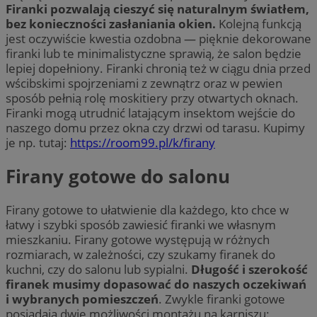
Firanki pozwalają cieszyć się naturalnym światłem,
bez konieczności zasłaniania okien.
Kolejną funkcją
jest oczywiście kwestia ozdobna — pięknie dekorowane
firanki lub te minimalistyczne sprawią, że salon będzie
lepiej dopełniony. Firanki chronią też w ciągu dnia przed
wścibskimi spojrzeniami z zewnątrz oraz w pewien
sposób pełnią rolę moskitiery przy otwartych oknach.
Firanki mogą utrudnić latającym insektom wejście do
naszego domu przez okna czy drzwi od tarasu. Kupimy
je np. tutaj:
https://room99.pl/k/firany
Firany gotowe do salonu
Firany gotowe to ułatwienie dla każdego, kto chce w
łatwy i szybki sposób zawiesić firanki we własnym
mieszkaniu. Firany gotowe występują w różnych
rozmiarach, w zależności, czy szukamy firanek do
kuchni, czy do salonu lub sypialni.
Długość i szerokość
firanek musimy dopasować do naszych oczekiwań
i wybranych pomieszczeń
. Zwykle firanki gotowe
posiadają dwie możliwości montażu na karniszu: