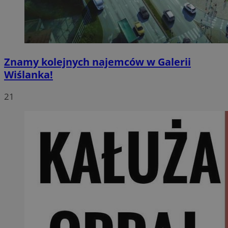
Znamy kolejnych najemców w Galerii
Wiślanka!
21