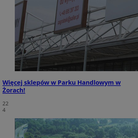
Więcej sklepów w Parku Handlowym w
Żorach!
22
4