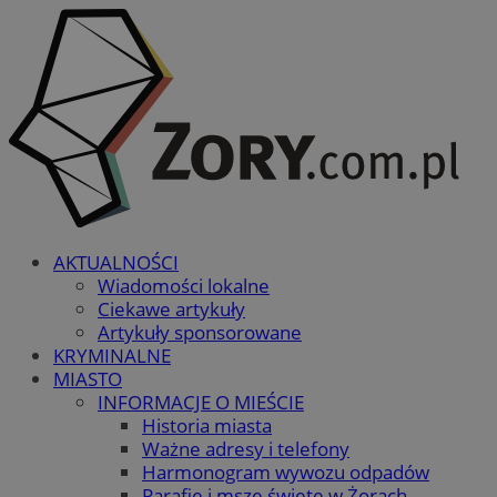
AKTUALNOŚCI
Wiadomości lokalne
Ciekawe artykuły
Artykuły sponsorowane
KRYMINALNE
MIASTO
INFORMACJE O MIEŚCIE
Historia miasta
Ważne adresy i telefony
Harmonogram wywozu odpadów
Parafie i msze święte w Żorach