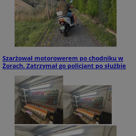
Szarżował motorowerem po chodniku w
Żorach. Zatrzymał go policjant po służbie