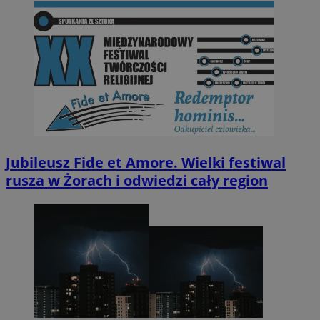
Jubileusz Fide et Amore. Wielki festiwal
rusza w Żorach i odwiedzi cały region