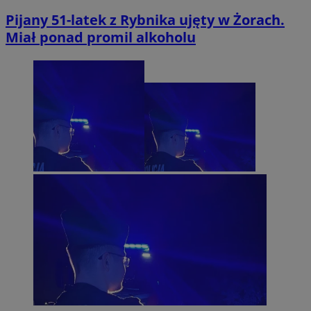
Pijany 51-latek z Rybnika ujęty w Żorach.
Miał ponad promil alkoholu