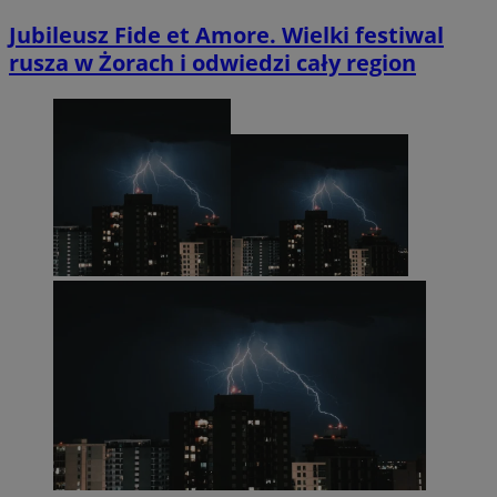
Jubileusz Fide et Amore. Wielki festiwal
rusza w Żorach i odwiedzi cały region