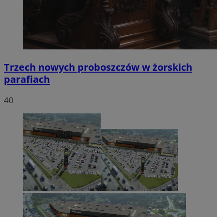
Trzech nowych proboszczów w żorskich
parafiach
40