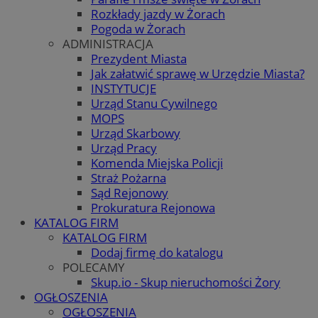
Rozkłady jazdy w Żorach
Pogoda w Żorach
ADMINISTRACJA
Prezydent Miasta
Jak załatwić sprawę w Urzędzie Miasta?
INSTYTUCJE
Urząd Stanu Cywilnego
MOPS
Urząd Skarbowy
Urząd Pracy
Komenda Miejska Policji
Straż Pożarna
Sąd Rejonowy
Prokuratura Rejonowa
KATALOG FIRM
KATALOG FIRM
Dodaj firmę do katalogu
POLECAMY
Skup.io - Skup nieruchomości Żory
OGŁOSZENIA
OGŁOSZENIA