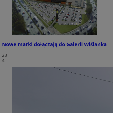
Nowe marki dołączają do Galerii Wiślanka
23
4