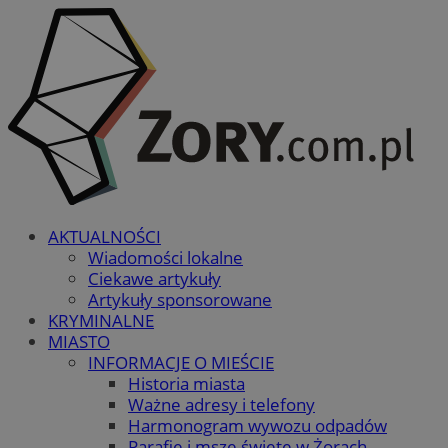
AKTUALNOŚCI
Wiadomości lokalne
Ciekawe artykuły
Artykuły sponsorowane
KRYMINALNE
MIASTO
INFORMACJE O MIEŚCIE
Historia miasta
Ważne adresy i telefony
Harmonogram wywozu odpadów
Parafie i msze święte w Żorach