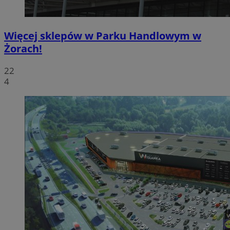
Więcej sklepów w Parku Handlowym w
Żorach!
22
4