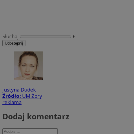
Słuchaj
⏵︎
Udostępnij
Justyna Dudek
Źródło:
UM Żory
reklama
Dodaj komentarz