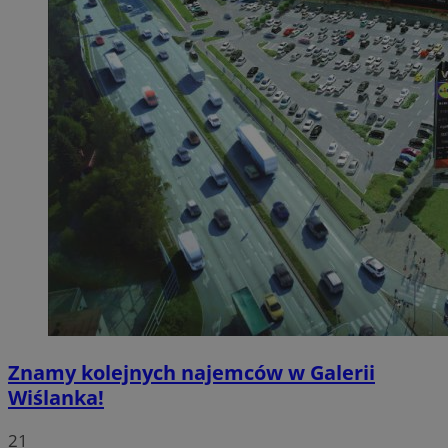
Znamy kolejnych najemców w Galerii
Wiślanka!
21