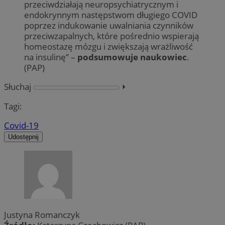
przeciwdziałają neuropsychiatrycznym i
endokrynnym następstwom długiego COVID
poprzez indukowanie uwalniania czynników
przeciwzapalnych, które pośrednio wspierają
homeostazę mózgu i zwiększają wrażliwość
na insulinę” –
podsumowuje naukowiec
.
(PAP)
Słuchaj
⏵︎
Tagi:
Covid-19
Udostępnij
Justyna Romanczyk