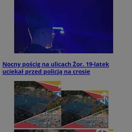
Nocny pościg na ulicach Żor. 19-latek
uciekał przed policją na crosie