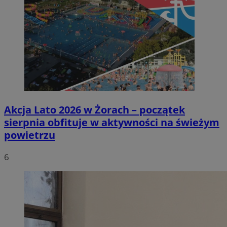
Akcja Lato 2026 w Żorach – początek
sierpnia obfituje w aktywności na świeżym
powietrzu
6