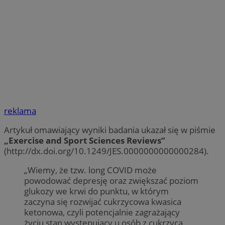
reklama
Artykuł omawiający wyniki badania ukazał się w piśmie
„Exercise and Sport Sciences Reviews”
(http://dx.doi.org/10.1249/JES.0000000000000284).
„Wiemy, że tzw. long COVID może
powodować depresję oraz zwiększać poziom
glukozy we krwi do punktu, w którym
zaczyna się rozwijać cukrzycowa kwasica
ketonowa, czyli potencjalnie zagrażający
życiu stan występujący u osób z cukrzycą