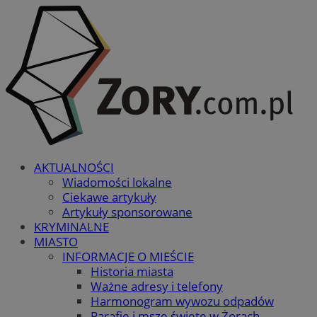
AKTUALNOŚCI
Wiadomości lokalne
Ciekawe artykuły
Artykuły sponsorowane
KRYMINALNE
MIASTO
INFORMACJE O MIEŚCIE
Historia miasta
Ważne adresy i telefony
Harmonogram wywozu odpadów
Parafie i msze święte w Żorach