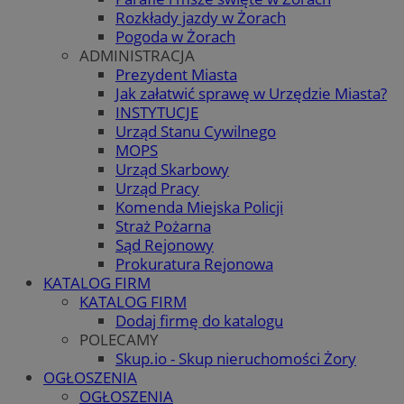
Rozkłady jazdy w Żorach
Pogoda w Żorach
ADMINISTRACJA
Prezydent Miasta
Jak załatwić sprawę w Urzędzie Miasta?
INSTYTUCJE
Urząd Stanu Cywilnego
MOPS
Urząd Skarbowy
Urząd Pracy
Komenda Miejska Policji
Straż Pożarna
Sąd Rejonowy
Prokuratura Rejonowa
KATALOG FIRM
KATALOG FIRM
Dodaj firmę do katalogu
POLECAMY
Skup.io - Skup nieruchomości Żory
OGŁOSZENIA
OGŁOSZENIA