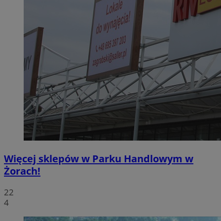
Więcej sklepów w Parku Handlowym w
Żorach!
22
4