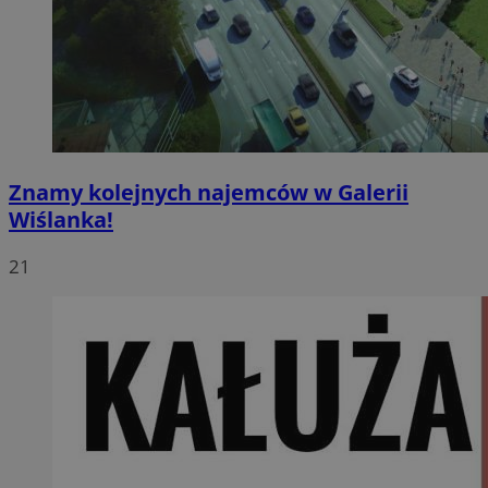
Znamy kolejnych najemców w Galerii
Wiślanka!
21