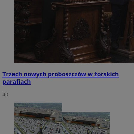
Trzech nowych proboszczów w żorskich
parafiach
40