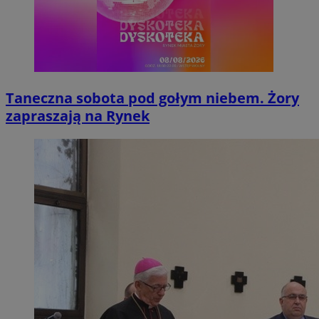
Taneczna sobota pod gołym niebem. Żory
zapraszają na Rynek