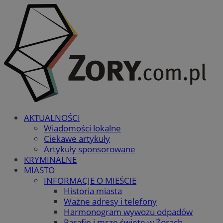
AKTUALNOŚCI
Wiadomości lokalne
Ciekawe artykuły
Artykuły sponsorowane
KRYMINALNE
MIASTO
INFORMACJE O MIEŚCIE
Historia miasta
Ważne adresy i telefony
Harmonogram wywozu odpadów
Parafie i msze święte w Żorach