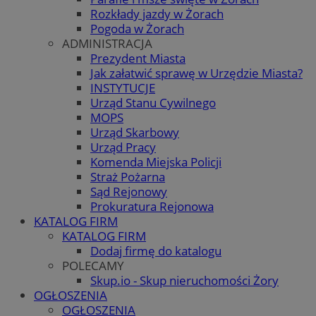
Rozkłady jazdy w Żorach
Pogoda w Żorach
ADMINISTRACJA
Prezydent Miasta
Jak załatwić sprawę w Urzędzie Miasta?
INSTYTUCJE
Urząd Stanu Cywilnego
MOPS
Urząd Skarbowy
Urząd Pracy
Komenda Miejska Policji
Straż Pożarna
Sąd Rejonowy
Prokuratura Rejonowa
KATALOG FIRM
KATALOG FIRM
Dodaj firmę do katalogu
POLECAMY
Skup.io - Skup nieruchomości Żory
OGŁOSZENIA
OGŁOSZENIA