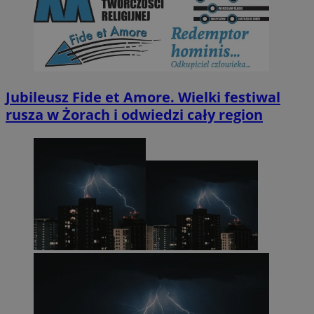
Jubileusz Fide et Amore. Wielki festiwal
rusza w Żorach i odwiedzi cały region