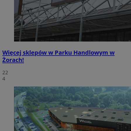
Więcej sklepów w Parku Handlowym w
Żorach!
22
4