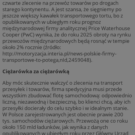
czwarte zlecenie na przewóz towarów po drogach
starego kontynentu. A jest szansa, że sięgniemy po
jeszcze większy kawałek transportowego tortu, bo z
opublikowanych w ubiegłym roku prognoz
międzynarodowej firmy analitycznej Price Waterhouse
Cooper (PwC) wynika, że do roku 2025 obroty na rynku
przewozów międzynarodowych będą rosnąć w tempie
około 2% rocznie (źródło:
http://motoryzacja.interia.pl/news-polskie-firmy-
transportowe-to-potega,nId,2459048).
Ciężarówka za ciężarówką
Aby móc skutecznie walczyć o zlecenia na transport
przesyłek i towarów, firma spedycyjna musi przede
wszystkim zbudować flotę samochodową: odpowiednio
liczną, niezawodną i bezpieczną, bo klienci chcą, aby ich
przesyłki docierały do celu szybko i w idealnym stanie.
W Polsce zarejestrowanych jest obecnie prawie 200
tys. samochodów ciężarowych. Przewożą one co roku
około 150 mld ładunków, jak wynika z danych
opublikowanych w ubiegłym roku przez Główny Urząd