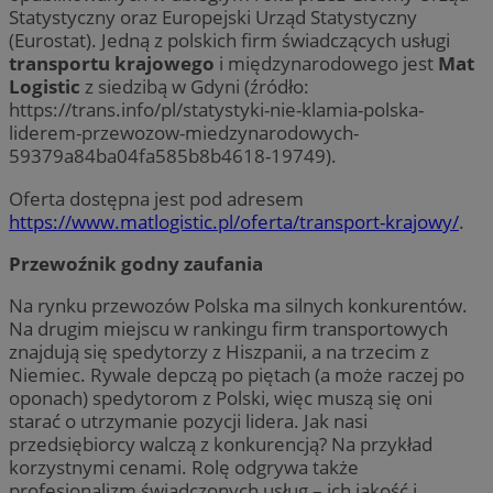
Statystyczny oraz Europejski Urząd Statystyczny
(Eurostat). Jedną z polskich firm świadczących usługi
transportu krajowego
i międzynarodowego jest
Mat
Logistic
z siedzibą w Gdyni (źródło:
https://trans.info/pl/statystyki-nie-klamia-polska-
liderem-przewozow-miedzynarodowych-
59379a84ba04fa585b8b4618-19749).
Oferta dostępna jest pod adresem
https://www.matlogistic.pl/oferta/transport-krajowy/
.
Przewoźnik godny zaufania
Na rynku przewozów Polska ma silnych konkurentów.
Na drugim miejscu w rankingu firm transportowych
znajdują się spedytorzy z Hiszpanii, a na trzecim z
Niemiec. Rywale depczą po piętach (a może raczej po
oponach) spedytorom z Polski, więc muszą się oni
starać o utrzymanie pozycji lidera. Jak nasi
przedsiębiorcy walczą z konkurencją? Na przykład
korzystnymi cenami. Rolę odgrywa także
profesjonalizm świadczonych usług – ich jakość i