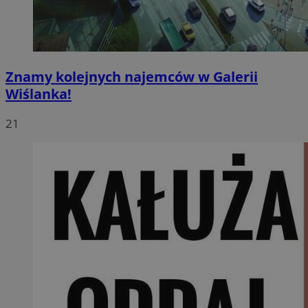
Znamy kolejnych najemców w Galerii
Wiślanka!
21