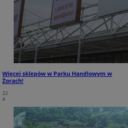
Więcej sklepów w Parku Handlowym w
Żorach!
22
4