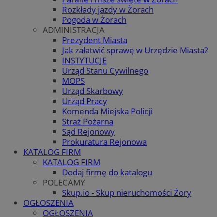
Rozkłady jazdy w Żorach
Pogoda w Żorach
ADMINISTRACJA
Prezydent Miasta
Jak załatwić sprawę w Urzędzie Miasta?
INSTYTUCJE
Urząd Stanu Cywilnego
MOPS
Urząd Skarbowy
Urząd Pracy
Komenda Miejska Policji
Straż Pożarna
Sąd Rejonowy
Prokuratura Rejonowa
KATALOG FIRM
KATALOG FIRM
Dodaj firmę do katalogu
POLECAMY
Skup.io - Skup nieruchomości Żory
OGŁOSZENIA
OGŁOSZENIA