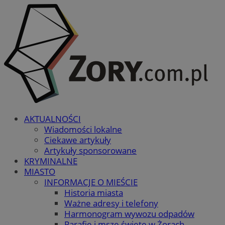
AKTUALNOŚCI
Wiadomości lokalne
Ciekawe artykuły
Artykuły sponsorowane
KRYMINALNE
MIASTO
INFORMACJE O MIEŚCIE
Historia miasta
Ważne adresy i telefony
Harmonogram wywozu odpadów
Parafie i msze święte w Żorach