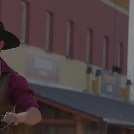
entyfikator sesji.
entyfikator sesji.
entyfikator sesji.
niania ludzi i
trony internetowej,
e ważnych raportów
ryny internetowej.
 identyfikatora
erów obsługuje
ekście
lu optymalizacji
 do przechowywania
niu do usług
e, czy użytkownik
enia lub reklamy.
nformacje o zgodzie
ncjach dotyczących
ia z witryny.
olityki prywatności
ich przestrzeganie
temu użytkownik nie