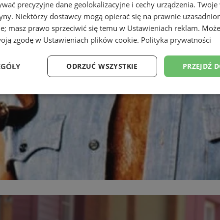
wać precyzyjne dane geolokalizacyjne i cechy urządzenia. Twoje
tryny. Niektórzy dostawcy mogą opierać się na prawnie uzasadnio
ie; masz prawo sprzeciwić się temu w
Ustawieniach reklam
. Może
woją zgodę w
Ustawieniach plików cookie
.
Polityka prywatności
EGÓŁY
ODRZUĆ WSZYSTKIE
PRZEJDŹ 
Wydajność
Targetowanie
Funkcjonalność
Ni
ezbędne
Wydajność
Targetowanie
Funkcjonalność
Niesklasyfikow
ie umożliwiają korzystanie z podstawowych funkcji strony internetowej, takich jak log
Bez niezbędnych plików cookie nie można prawidłowo korzystać ze strony internetowe
Okres
Provider
/
Domena
Opis
przechowywania