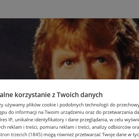
lne korzystanie z Twoich danych
rzy używamy plików cookie i podobnych technologii do przechow
ępu do informacji na Twoim urządzeniu oraz do przetwarzania 
dres IP, unikalne identyfikatory i dane przeglądania, w celu wyświ
h reklam i treści, pomiaru reklam i treści, analizy odbiorców or
tron trzecich (1845)
mogą również przetwarzać Twoje dane w tych