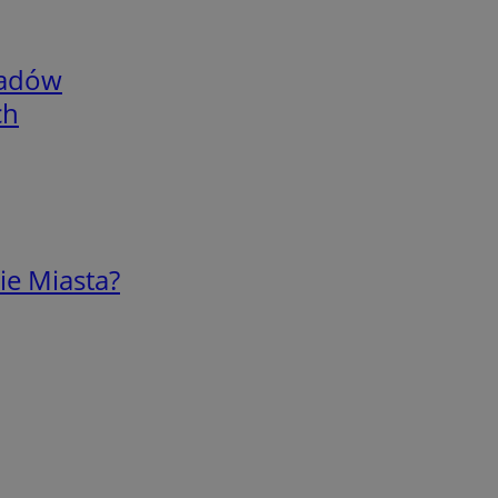
adów
ch
ie Miasta?