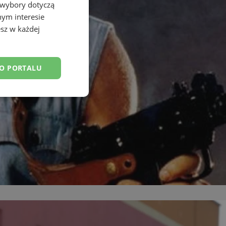
 wybory dotyczą
nym interesie
sz w każdej
DO PORTALU
esklasyfikowane
ane
owanie użytkownika i
j.