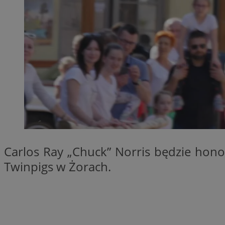
li_gc
CookieScriptConse
Nazwa
Nazwa
Nazwa
gid_CAESEEbgrCsX
Carlos Ray „Chuck” Norris będzie ho
_ga_L2744325BY
__mguid_
tt_viewer
Twinpigs w Żorach.
_ga
DSID
ADKUID