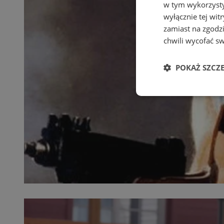
w tym wykorzysty
wyłącznie tej wi
zamiast na zgodz
chwili wycofać s
POKAŻ SZCZ
Niezbędne
Ni
Niezbędne pliki cook
zarządzanie kontem. 
Nazwa