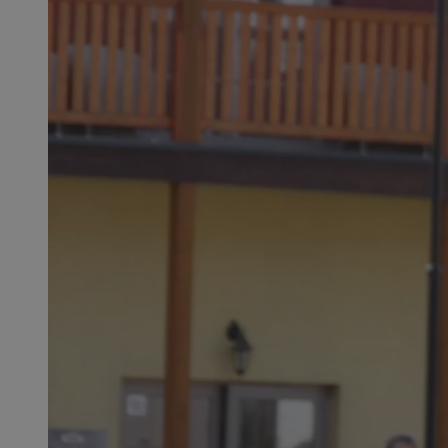
SessID
QeSessID
MvSessID
__cf_bm
suid
INGRESSCOOKIE
euds
VISITOR_PRIVACY_