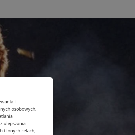
ywania i
danych osobowych,
etlania
az ulepszania
 i innych celach,