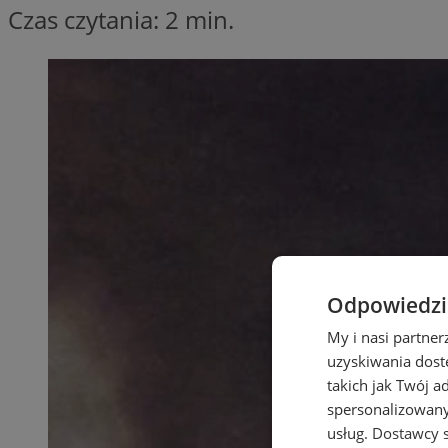
Czas czytania: 2 min.
Odpowiedzia
My i nasi partne
uzyskiwania dost
takich jak Twój a
spersonalizowanyc
usług.
Dostawcy s