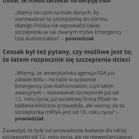
Dodał, że trzeba zaczekać na decyzję EMA
„Mamy na razie za mało danych, by
wprowadzać tę szczepionkę do obrotu,
dlatego Polska nie wprowadzi takiej
szczepionki w tak zwanym trybie Emergency
Use Authorization” –
powiedział
.
Cessak był też pytany, czy możliwe jest to,
że latem rozpocznie się szczepienia dzieci
„Wiemy, że amerykańska agencja FDA już
zatwierdziła – na razie w systemie
Emergency Use Authorization, czyli takim
awaryjnym – stosowanie szczepionki już od
12. roku życia, już wcześniej firma Pfizer te
badania kliniczne prowadziła, ale wiemy, że ta
szczepionka mRNA jest od 16. roku życia” –
powiedział
.
Zauważył, że były już prowadzone badania dla takiej
szczepionki od 12. roku życia, ale na niewystarczającej