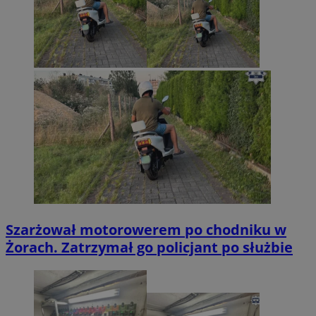
Szarżował motorowerem po chodniku w
Żorach. Zatrzymał go policjant po służbie