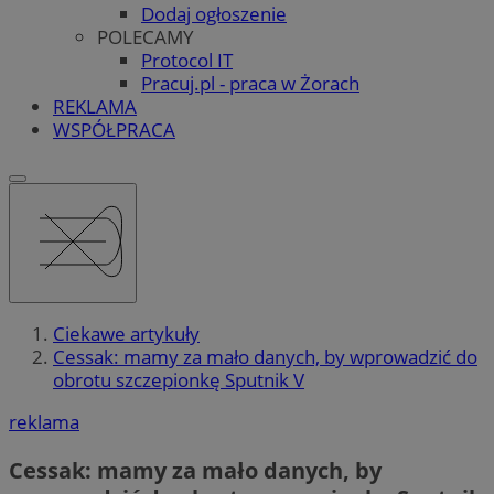
Dodaj ogłoszenie
POLECAMY
Protocol IT
Pracuj.pl - praca w Żorach
REKLAMA
WSPÓŁPRACA
Ciekawe artykuły
Cessak: mamy za mało danych, by wprowadzić do
obrotu szczepionkę Sputnik V
reklama
Cessak: mamy za mało danych, by