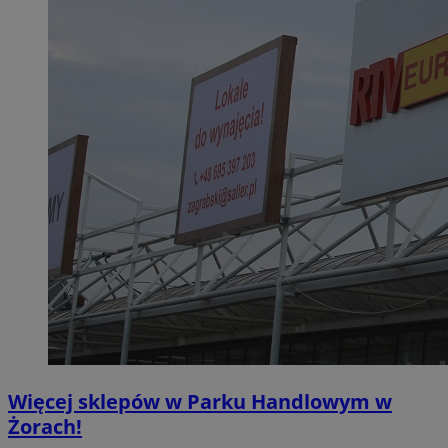
Więcej sklepów w Parku Handlowym w
Żorach!