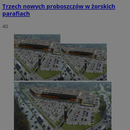
Trzech nowych proboszczów w żorskich
parafiach
40