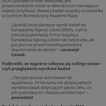
(RDIF) postawił stronie słowackiej, jest
przeprowadzenie badań w laboratorium niemającym
unijnej certyfikacji. Słowacy badali rosyjską szczepionkę
w Centrum Biomedycyny Akademii Nauk.
„Sputnik złożył pierwsze wyniki badań do
Europejskiej Agencji Leków (EMA), czyli ta
interakcja pomiędzy firmą rosyjską a
Europejską Agencją Leków się rozpoczęła, ale
jest jeszcze przed formalną procedurą
dopuszczenia do obrotu” –
zauważył
Cessak
.
Podkreślił, że najpierw odbywa się rolling review –
czyli przeglądanie wyników badań
.
„Tam jest jeszcze dużo kwestii do
wyjaśnienia. Firma sama nie złożyła pełnych
wyników badań dotyczących jakości leku, co
jest podstawą też i bezpieczeństwa leku” –
powiedział
.