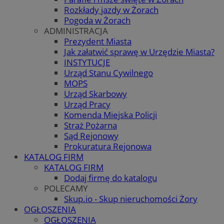
Rozkłady jazdy w Żorach
Pogoda w Żorach
ADMINISTRACJA
Prezydent Miasta
Jak załatwić sprawę w Urzędzie Miasta?
INSTYTUCJE
Urząd Stanu Cywilnego
MOPS
Urząd Skarbowy
Urząd Pracy
Komenda Miejska Policji
Straż Pożarna
Sąd Rejonowy
Prokuratura Rejonowa
KATALOG FIRM
KATALOG FIRM
Dodaj firmę do katalogu
POLECAMY
Skup.io - Skup nieruchomości Żory
OGŁOSZENIA
OGŁOSZENIA