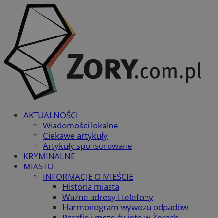
AKTUALNOŚCI
Wiadomości lokalne
Ciekawe artykuły
Artykuły sponsorowane
KRYMINALNE
MIASTO
INFORMACJE O MIEŚCIE
Historia miasta
Ważne adresy i telefony
Harmonogram wywozu odpadów
Parafie i msze święte w Żorach