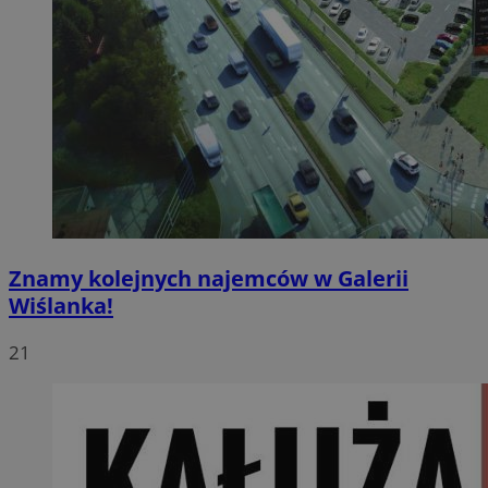
Znamy kolejnych najemców w Galerii
Wiślanka!
21