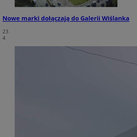
Nowe marki dołączają do Galerii Wiślanka
23
4