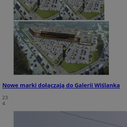
Nowe marki dołączają do Galerii Wiślanka
23
4