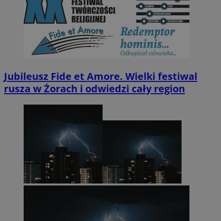
Jubileusz Fide et Amore. Wielki festiwal
rusza w Żorach i odwiedzi cały region