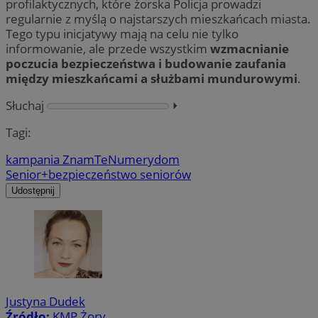
profilaktycznych, które żorska Policja prowadzi
regularnie z myślą o najstarszych mieszkańcach miasta.
Tego typu inicjatywy mają na celu nie tylko
informowanie, ale przede wszystkim
wzmacnianie
poczucia bezpieczeństwa i budowanie zaufania
między mieszkańcami a służbami mundurowymi
.
Słuchaj
⏵︎
Tagi:
kampania ZnamTeNumery
dom
Senior+
bezpieczeństwo seniorów
Udostępnij
Justyna Dudek
Źródło:
KMP Żory