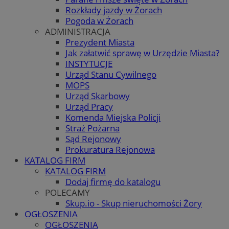
Rozkłady jazdy w Żorach
Pogoda w Żorach
ADMINISTRACJA
Prezydent Miasta
Jak załatwić sprawę w Urzędzie Miasta?
INSTYTUCJE
Urząd Stanu Cywilnego
MOPS
Urząd Skarbowy
Urząd Pracy
Komenda Miejska Policji
Straż Pożarna
Sąd Rejonowy
Prokuratura Rejonowa
KATALOG FIRM
KATALOG FIRM
Dodaj firmę do katalogu
POLECAMY
Skup.io - Skup nieruchomości Żory
OGŁOSZENIA
OGŁOSZENIA