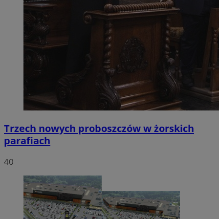
Trzech nowych proboszczów w żorskich
parafiach
40