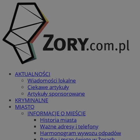
AKTUALNOŚCI
Wiadomości lokalne
Ciekawe artykuły
Artykuły sponsorowane
KRYMINALNE
MIASTO
INFORMACJE O MIEŚCIE
Historia miasta
Ważne adresy i telefony
Harmonogram wywozu odpadów
Parafie i msze święte w Żorach