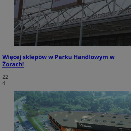
Więcej sklepów w Parku Handlowym w
Żorach!
22
4