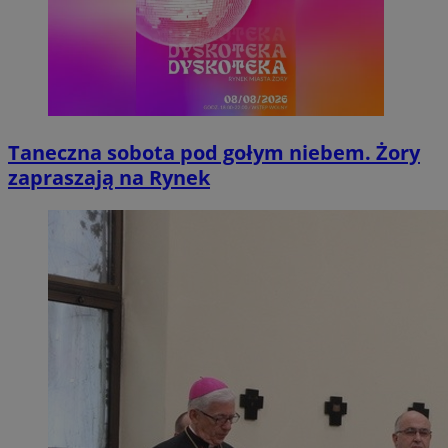
Taneczna sobota pod gołym niebem. Żory
zapraszają na Rynek