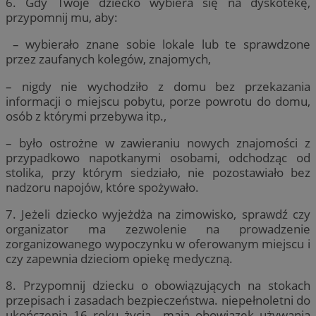
6. Gdy Twoje dziecko wybiera się na dyskotekę,
przypomnij mu, aby:
– wybierało znane sobie lokale lub te sprawdzone
przez zaufanych kolegów, znajomych,
– nigdy nie wychodziło z domu bez przekazania
informacji o miejscu pobytu, porze powrotu do domu,
osób z którymi przebywa itp.,
– było ostrożne w zawieraniu nowych znajomości z
przypadkowo napotkanymi osobami, odchodząc od
stolika, przy którym siedziało, nie pozostawiało bez
nadzoru napojów, które spożywało.
7. Jeżeli dziecko wyjeżdża na zimowisko, sprawdź czy
organizator ma zezwolenie na prowadzenie
zorganizowanego wypoczynku w oferowanym miejscu i
czy zapewnia dzieciom opiekę medyczną.
8. Przypomnij dziecku o obowiązujących na stokach
przepisach i zasadach bezpieczeństwa. niepełnoletni do
ukończenia 16 roku życia mają obowiązek używania