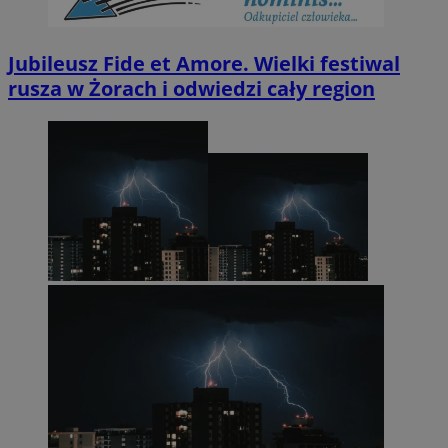
Jubileusz Fide et Amore. Wielki festiwal
rusza w Żorach i odwiedzi cały region