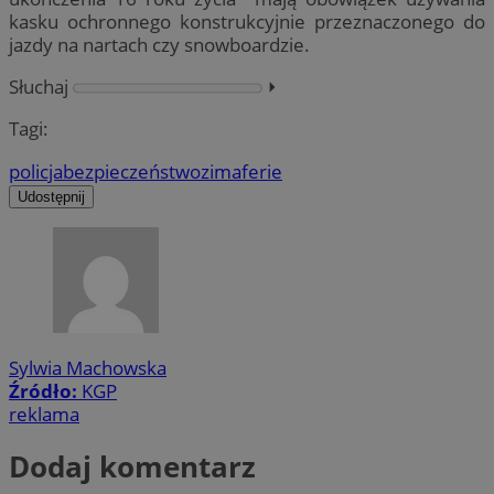
kasku ochronnego konstrukcyjnie przeznaczonego do
jazdy na nartach czy snowboardzie.
Słuchaj
⏵︎
Tagi:
policja
bezpieczeństwo
zima
ferie
Udostępnij
Sylwia Machowska
Źródło:
KGP
reklama
Dodaj komentarz