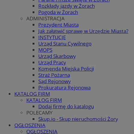
Rozkłady jazdy w Żorach
Pogoda w Żorach
ADMINISTRACJA
Prezydent Miasta
Jak załatwić sprawę w Urzędzie Miasta?
INSTYTUCJE
Urząd Stanu Cywilnego
MOPS
Urząd Skarbowy
Urząd Pracy
Komenda Miejska Policji
Straż Pożarna
Sąd Rejonowy
Prokuratura Rejonowa
KATALOG FIRM
KATALOG FIRM
Dodaj firmę do katalogu
POLECAMY
Skup.io - Skup nieruchomości Żory
OGŁOSZENIA
OGŁOSZENIA