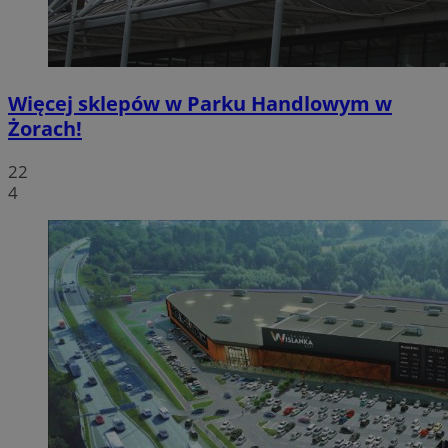
Więcej sklepów w Parku Handlowym w
Żorach!
22
4