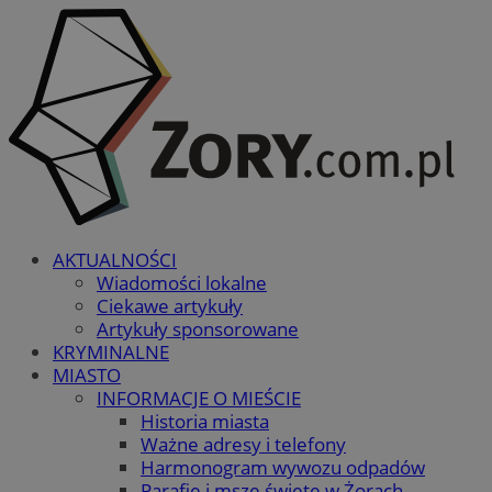
AKTUALNOŚCI
Wiadomości lokalne
Ciekawe artykuły
Artykuły sponsorowane
KRYMINALNE
MIASTO
INFORMACJE O MIEŚCIE
Historia miasta
Ważne adresy i telefony
Harmonogram wywozu odpadów
Parafie i msze święte w Żorach