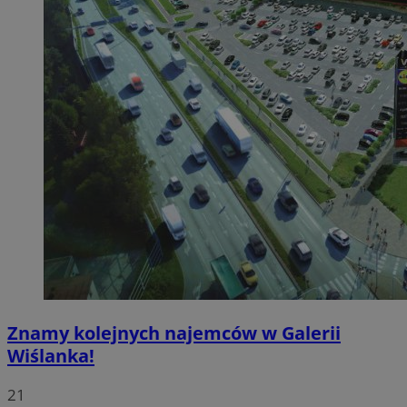
Znamy kolejnych najemców w Galerii
Wiślanka!
21