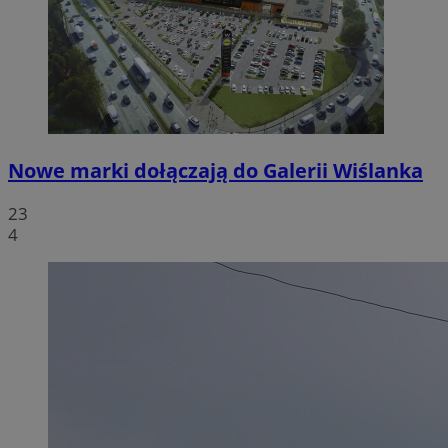
Nowe marki dołączają do Galerii Wiślanka
23
4