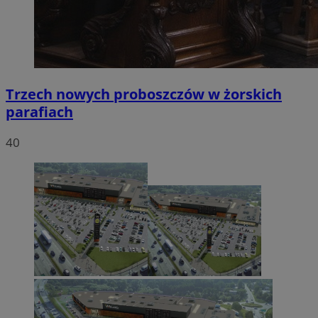
Trzech nowych proboszczów w żorskich
parafiach
40