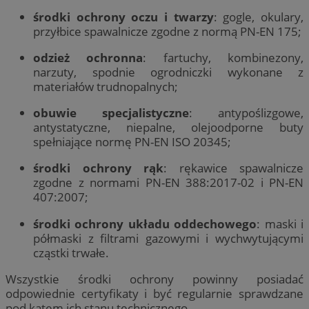
środki ochrony oczu i twarzy
: gogle, okulary,
przyłbice spawalnicze zgodne z normą PN-EN 175;
odzież ochronna
: fartuchy, kombinezony,
narzuty, spodnie ogrodniczki wykonane z
materiałów trudnopalnych;
obuwie specjalistyczne
: antypoślizgowe,
antystatyczne, niepalne, olejoodporne buty
spełniające normę PN-EN ISO 20345;
środki ochrony rąk
: rękawice spawalnicze
zgodne z normami PN-EN 388:2017-02 i PN-EN
407:2007;
środki ochrony układu oddechowego
: maski i
półmaski z filtrami gazowymi i wychwytującymi
cząstki trwałe.
Wszystkie środki ochrony powinny posiadać
odpowiednie certyfikaty i być regularnie sprawdzane
pod kątem ich stanu technicznego.