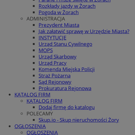
Rozkłady jazdy w Żorach
Pogoda w Żorach
ADMINISTRACJA
Prezydent Miasta
Jak załatwić sprawę w Urzędzie Miasta?
INSTYTUCJE
Urząd Stanu Cywilnego
MOPS
Urząd Skarbowy
Urząd Pracy
Komenda Miejska Policji
Straż Pożarna
Sąd Rejonowy
Prokuratura Rejonowa
KATALOG FIRM
KATALOG FIRM
Dodaj firmę do katalogu
POLECAMY
Skup.io - Skup nieruchomości Żory
OGŁOSZENIA
OGŁOSZENIA