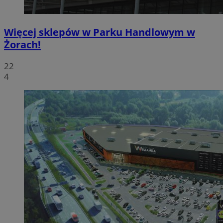
Więcej sklepów w Parku Handlowym w
Żorach!
22
4