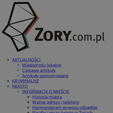
AKTUALNOŚCI
Wiadomości lokalne
Ciekawe artykuły
Artykuły sponsorowane
KRYMINALNE
MIASTO
INFORMACJE O MIEŚCIE
Historia miasta
Ważne adresy i telefony
Harmonogram wywozu odpadów
Parafie i msze święte w Żorach